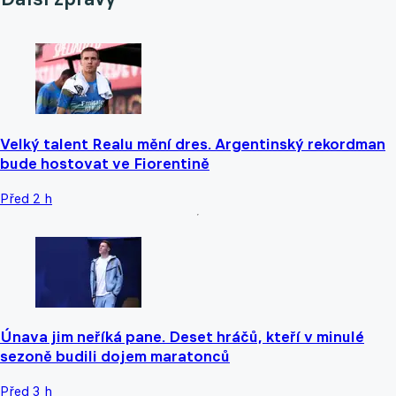
Velký talent Realu mění dres. Argentinský rekordman
bude hostovat ve Fiorentině
Před 2 h
Únava jim neříká pane. Deset hráčů, kteří v minulé
sezoně budili dojem maratonců
Před 3 h