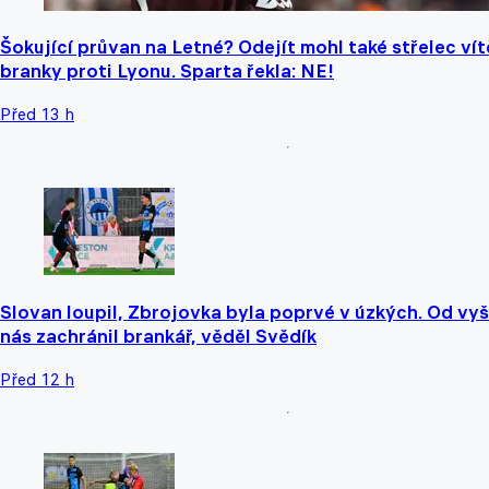
Šokující průvan na Letné? Odejít mohl také střelec ví
branky proti Lyonu. Sparta řekla: NE!
Před 13 h
Slovan loupil, Zbrojovka byla poprvé v úzkých. Od vyš
nás zachránil brankář, věděl Svědík
Před 12 h