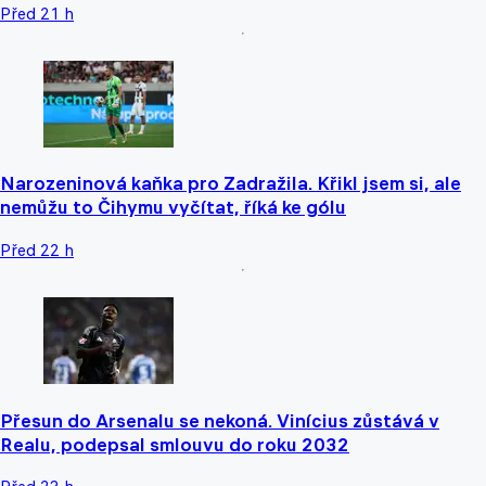
Před 21 h
Narozeninová kaňka pro Zadražila. Křikl jsem si, ale
nemůžu to Čihymu vyčítat, říká ke gólu
Před 22 h
Přesun do Arsenalu se nekoná. Vinícius zůstává v
Realu, podepsal smlouvu do roku 2032