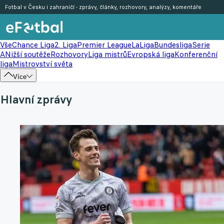
Fotbal v Česku i zahraničí - zprávy, články, rozhovory, analýzy, komentáře
Vše
Chance Liga
2. Liga
Premier League
LaLiga
Bundesliga
Serie
A
Nižší soutěže
Rozhovory
Liga mistrů
Evropská liga
Konferenční
liga
Mistrovství světa
Více
Hlavní zprávy