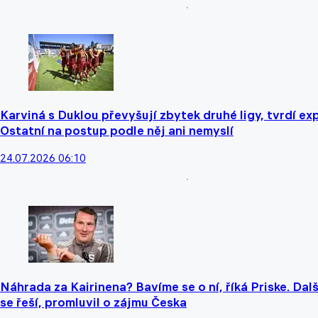
Karviná s Duklou převyšují zbytek druhé ligy, tvrdí exp
Ostatní na postup podle něj ani nemyslí
24.07.2026 06:10
Náhrada za Kairinena? Bavíme se o ní, říká Priske. Dalš
se řeší, promluvil o zájmu Česka