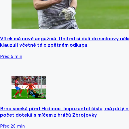
Vítek má nové angažmá. United si dali do smlouvy něk
klauzulí včetně té o zpětném odkupu
Před 5 min
Brno smeká před Hrdinou. Impozantní čísla, má pátý n
počet doteků s míčem z hráčů Zbrojovky
Před 28 min