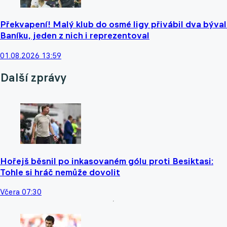
Překvapení! Malý klub do osmé ligy přivábil dva býva
Baníku, jeden z nich i reprezentoval
01.08.2026 13:59
Další zprávy
Hořejš běsnil po inkasovaném gólu proti Besiktasi:
Tohle si hráč nemůže dovolit
Včera 07:30