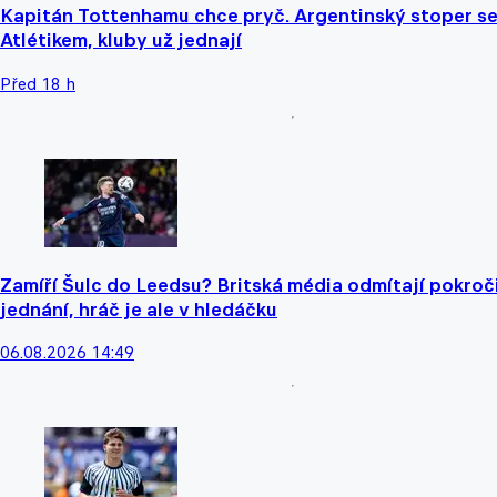
Kapitán Tottenhamu chce pryč. Argentinský stoper se
Atlétikem, kluby už jednají
Před 18 h
Zamíří Šulc do Leedsu? Britská média odmítají pokroč
jednání, hráč je ale v hledáčku
06.08.2026 14:49