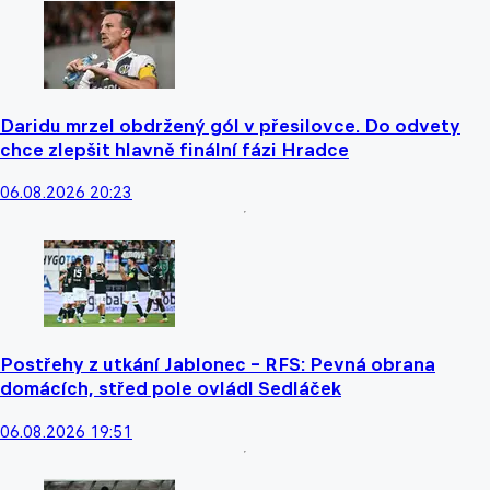
Daridu mrzel obdržený gól v přesilovce. Do odvety
chce zlepšit hlavně finální fázi Hradce
06.08.2026 20:23
Postřehy z utkání Jablonec – RFS: Pevná obrana
domácích, střed pole ovládl Sedláček
06.08.2026 19:51