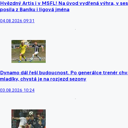
Hvězdný Artis i v MSFL! Na úvod vydřená výhra, v se
posila z Baníku i ligová jména
04.08.2026 09:31
Dynamo dál řeší budoucnost. Po generálce trenér chvá
mladíky, chystá je na rozjezd sezony
03.08.2026 10:24