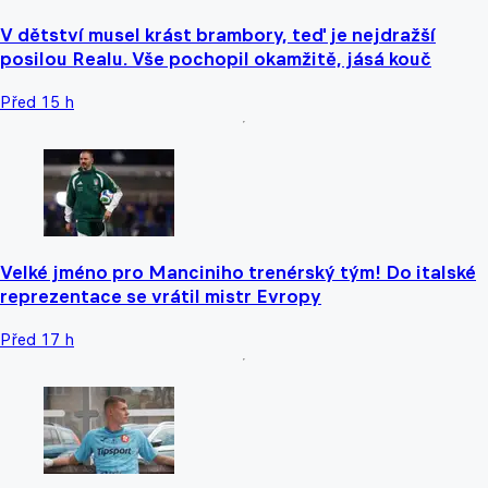
V dětství musel krást brambory, teď je nejdražší
posilou Realu. Vše pochopil okamžitě, jásá kouč
Před 15 h
Velké jméno pro Manciniho trenérský tým! Do italské
reprezentace se vrátil mistr Evropy
Před 17 h