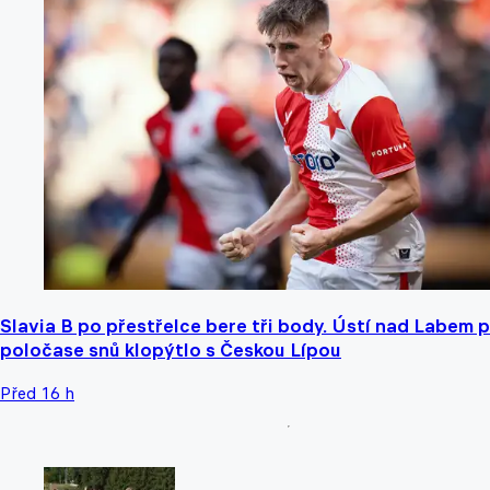
Slavia B po přestřelce bere tři body. Ústí nad Labem 
poločase snů klopýtlo s Českou Lípou
Před 16 h