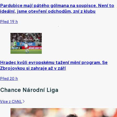
Pardubice mají pátého gólmana na soupisce. Není to
ideální, jsme otevření odchodům, zní z klubu
Před 19 h
Hradec kvůli evropskému tažení mění program. Se
Zbrojovkou si zahraje až v září
Před 20 h
Chance Národní Liga
Více z ChNL