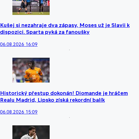
Kušej si nezahraje dva zápasy, Moses už je Slavii k
dispozici. Sparta pyká za fanoušky
06.08.2026 16:09
Historický přestup dokonán! Diomande je hráčem
Realu Madrid, Lipsko získá rekordní balík
06.08.2026 15:09