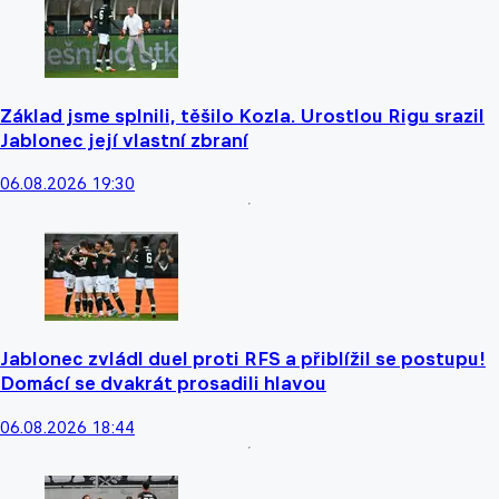
Základ jsme splnili, těšilo Kozla. Urostlou Rigu srazil
Jablonec její vlastní zbraní
06.08.2026 19:30
Jablonec zvládl duel proti RFS a přiblížil se postupu!
Domácí se dvakrát prosadili hlavou
06.08.2026 18:44