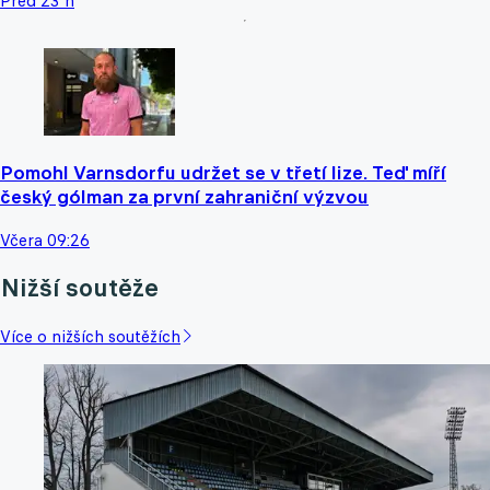
Před 23 h
Pomohl Varnsdorfu udržet se v třetí lize. Teď míří
český gólman za první zahraniční výzvou
Včera 09:26
Nižší soutěže
Více o nižších soutěžích