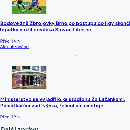
Bodové žně Zbrojovky Brno po postupu do ligy skonči
lopatky složil nováčka Slovan Liberec
Před 14 h
Aktualizováno
Ministerstvo se vyjádřilo ke stadionu Za Lužánkami.
Památkářům vadí výška, řešení ale existuje
Před 19 h
Další zprávy