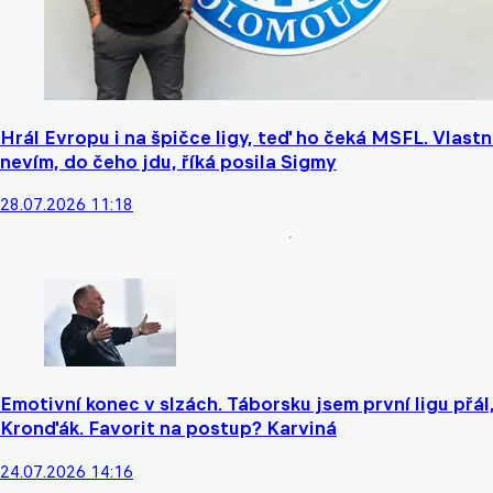
Hrál Evropu i na špičce ligy, teď ho čeká MSFL. Vlastn
nevím, do čeho jdu, říká posila Sigmy
28.07.2026 11:18
Emotivní konec v slzách. Táborsku jsem první ligu přál,
Kronďák. Favorit na postup? Karviná
24.07.2026 14:16