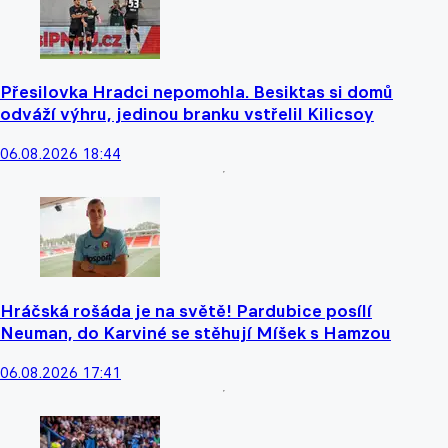
Přesilovka Hradci nepomohla. Besiktas si domů
odváží výhru, jedinou branku vstřelil Kilicsoy
06.08.2026 18:44
Hráčská rošáda je na světě! Pardubice posílí
Neuman, do Karviné se stěhují Míšek s Hamzou
06.08.2026 17:41