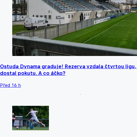
Ostuda Dynama graduje! Rezerva vzdala čtvrtou ligu,
dostal pokutu. A co áčko?
Před 16 h