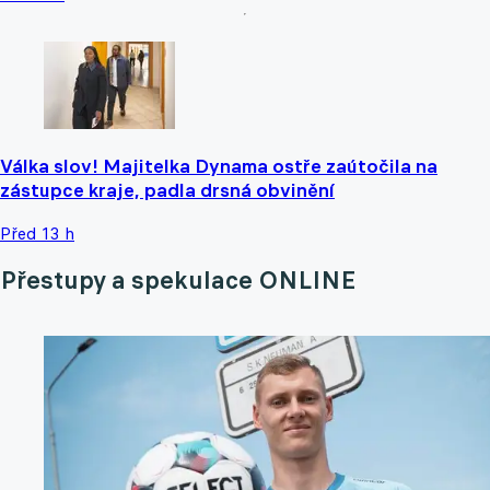
Válka slov! Majitelka Dynama ostře zaútočila na
zástupce kraje, padla drsná obvinění
Před 13 h
Přestupy a spekulace ONLINE