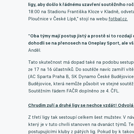
ligy, aby došlo k řádnému uzavření soutěžního ro
18:00 na Stadionu Františka Kloze v Kladně, odvet
Ploučnice v České Lípě," stojí na webu
fotbal.cz.
"Oba týmy mají postup jistý a prostě si to rozdají o
dohodli se na přenosech na Oneplay Sport, ale vš
Anděl.
Tato skutečnost má dopad také na podobu sestupů z
ze 17 na 16 účastníků. Do soutěže navíc zamíří vítě
(AC Sparta Praha B, SK Dynamo České Budějovice
Budějovice, která nemůže působit ve stejné soutěž
Soutěžním řádem FAČR doplněno ze 4. ČFL.
Chrudim zuří a druhé ligy se nechce vzdát! Odvolá 
Z třetí ligy tak sestoupí celkem šest mužstev. V ná
který je v tuto chvíli stanoven na dvanáct týmů. 
postupujícími kluby z pátých lig. Pokud by k tako