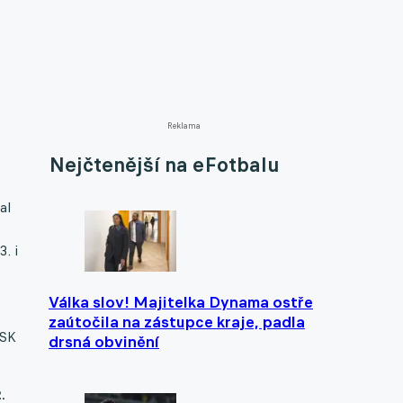
Reklama
Nejčtenější na eFotbalu
al
. i
Válka slov! Majitelka Dynama ostře
zaútočila na zástupce kraje, padla
 SK
drsná obvinění
.