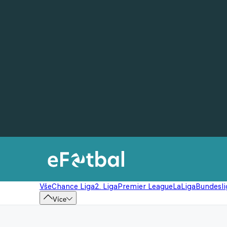
Vše
Chance Liga
2. Liga
Premier League
LaLiga
Bundesli
Více