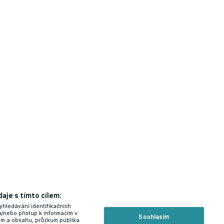
oda
aje s tímto cílem:
yhledávání identifikačních
a/nebo přístup k informacím v
Souhlasím
lam a obsahu, průzkum publika