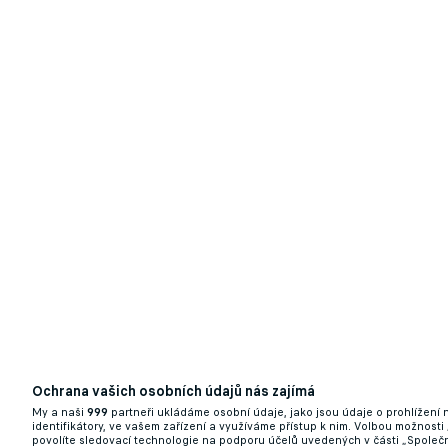
Související články
Po neúspěchu v baráži oznámil Artis zásad
05.06.2026 19:42
Ochrana vašich osobních údajů nás zajímá
My a naši
999
partneři ukládáme osobní údaje, jako jsou údaje o prohlížení
identifikátory, ve vašem zařízení a využíváme přístup k nim. Volbou možnosti
povolíte sledovací technologie na podporu účelů uvedených v části „Společn