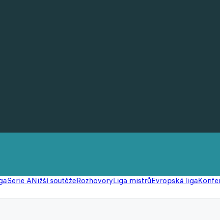
ga
Serie A
Nižší soutěže
Rozhovory
Liga mistrů
Evropská liga
Konfer