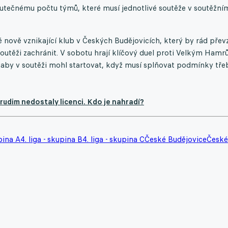
kutečnému počtu týmů, které musí jednotlivé soutěže v soutěžní
 nově vznikající klub v Českých Budějovicích, který by rád přev
 soutěži zachránit. V sobotu hrají klíčový duel proti Velkým Hamr
 aby v soutěži mohl startovat, když musí splňovat podmínky tře
udim nedostaly licenci. Kdo je nahradí?
upina A
4. liga - skupina B
4. liga - skupina C
České Budějovice
České