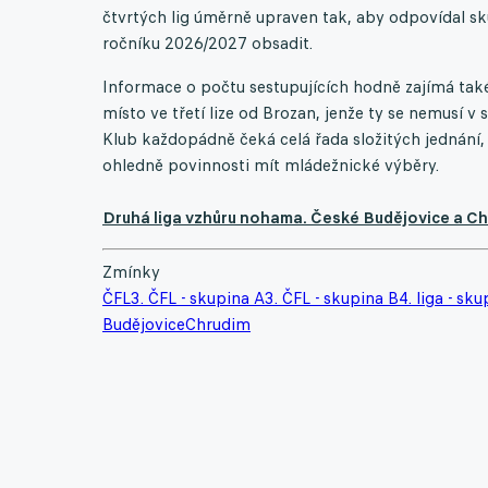
čtvrtých lig úměrně upraven tak, aby odpovídal s
ročníku 2026/2027 obsadit.
Informace o počtu sestupujících hodně zajímá také
místo ve třetí lize od Brozan, jenže ty se nemusí v
Klub každopádně čeká celá řada složitých jednání,
ohledně povinnosti mít mládežnické výběry.
Druhá liga vzhůru nohama. České Budějovice a Chr
Zmínky
ČFL
3. ČFL - skupina A
3. ČFL - skupina B
4. liga - sk
Budějovice
Chrudim