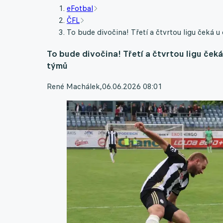
eFotbal
ČFL
To bude divočina! Třetí a čtvrtou ligu čeká
To bude divočina! Třetí a čtvrtou ligu če
týmů
René Machálek
,
06.06.2026 08:01