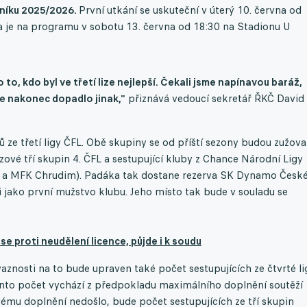
čníku 2025/2026.
První utkání se uskuteční v úterý 10. června od
a je na programu v sobotu 13. června od 18:30 na Stadionu U
 to, kdo byl ve třetí lize nejlepší. Čekali jsme napínavou baráž,
e nakonec dopadlo jinak,"
přiznává vedoucí sekretář ŘKČ David
e třetí ligy ČFL. Obě skupiny se od příští sezony budou zužova
zové tří skupin 4. ČFL a sestupující kluby z Chance Národní Ligy
 a MFK Chrudim). Padáka tak dostane rezerva SK Dynamo Česk
i jako první mužstvo klubu. Jeho místo tak bude v souladu se
se proti neudělení licence, půjde i k soudu
vaznosti na to bude upraven také počet sestupujících ze čtvrté li
Tento počet vychází z předpokladu maximálního doplnění soutěží
vému doplnění nedošlo, bude počet sestupujících ze tří skupin