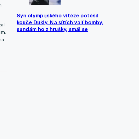
m
Syn olympijského vítěze potěšil
kouče Dukly. Na sítích valí bomby,
zal
sundám ho z hrušky, smál se
ům.
ba