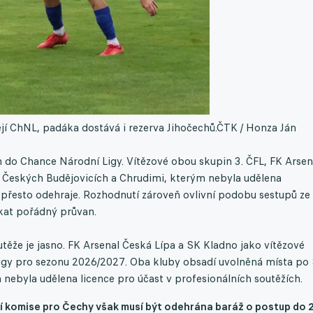
jí ChNL, padáka dostává i rezerva Jihočechů.
ČTK / Honza Ján
ch do Chance Národní Ligy. Vítězové obou skupin 3. ČFL, FK Arsen
 Českých Budějovicích a Chrudimi, kterým nebyla udělena
 přesto odehraje. Rozhodnutí zároveň ovlivní podobu sestupů ze 3
ekat pořádný průvan.
utěže je jasno. FK Arsenal Česká Lípa a SK Kladno jako vítězové
igy pro sezonu 2026/2027. Oba kluby obsadí uvolněná místa po
byla udělena licence pro účast v profesionálních soutěžích.
í komise pro Čechy však musí být odehrána baráž o postup do 2