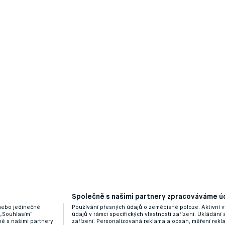
ní změny, přivádí kouče ostřílené Slavií. Pomohla náh
Společně s našimi partnery zpracováváme úd
 nebo jedinečné
Používání přesných údajů o zeměpisné poloze. Aktivní v
 „Souhlasím“
údajů v rámci specifických vlastností zařízení. Ukládání 
ě s našimi partnery
zařízení. Personalizovaná reklama a obsah, měření rek