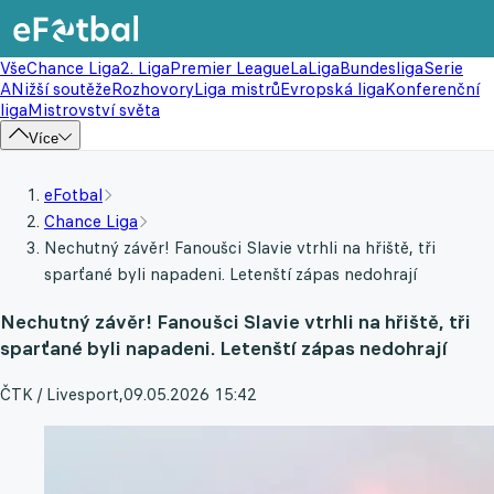
Vše
Chance Liga
2. Liga
Premier League
LaLiga
Bundesliga
Serie
A
Nižší soutěže
Rozhovory
Liga mistrů
Evropská liga
Konferenční
liga
Mistrovství světa
Více
eFotbal
Chance Liga
Nechutný závěr! Fanoušci Slavie vtrhli na hřiště, tři
sparťané byli napadeni. Letenští zápas nedohrají
Nechutný závěr! Fanoušci Slavie vtrhli na hřiště, tři
sparťané byli napadeni. Letenští zápas nedohrají
ČTK / Livesport
,
09.05.2026 15:42