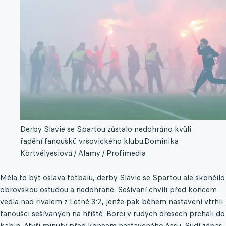
Derby Slavie se Spartou zůstalo nedohráno kvůli
řadění fanoušků vršovického klubu.
Dominika
Körtvélyesiová / Alamy / Profimedia
Měla to být oslava fotbalu, derby Slavie se Spartou ale skončilo
obrovskou ostudou a nedohrané. Sešívaní chvíli před koncem
vedla nad rivalem z Letné 3:2, jenže pak během nastavení vtrhli
fanoušci sešívaných na hřiště. Borci v rudých dresech prchali do
kabin, čtyři minuty před koncem nastaveného času. Sudí zápas