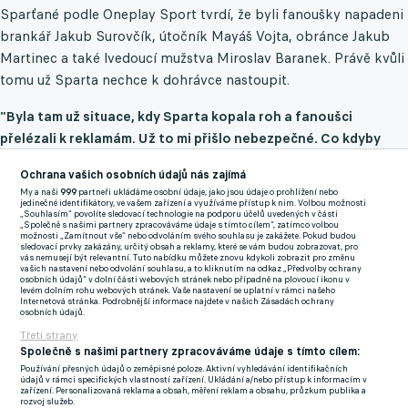
Sparťané podle Oneplay Sport tvrdí, že byli fanoušky napadeni
brankář Jakub Surovčík, útočník Mayáš Vojta, obránce Jakub
Martinec a také lvedoucí mužstva Miroslav Baranek. Právě kvůli
tomu už Sparta nechce k dohrávce nastoupit.
"Byla tam už situace, kdy Sparta kopala roh a fanoušci
přelézali k reklamám. Už to mi přišlo nebezpečné. Co kdyby
dala Sparta gól? Ten zápas měl být už v tu chvíli přerušený,"
Ochrana vašich osobních údajů nás zajímá
domnívá se expert a bývalý hráč Zdeněk Folprecht.
My a naši
999
partneři ukládáme osobní údaje, jako jsou údaje o prohlížení nebo
jedinečné identifikátory, ve vašem zařízení a využíváme přístup k nim. Volbou možnosti
„Souhlasím“ povolíte sledovací technologie na podporu účelů uvedených v části
„Společně s našimi partnery zpracováváme údaje s tímto cílem“, zatímco volbou
Pak ale horda slávistů vtrhla stejně na trávník a zápas byl
možnosti „Zamítnout vše“ nebo odvoláním svého souhlasu je zakážete. Pokud budou
sledovací prvky zakázány, určitý obsah a reklamy, které se vám budou zobrazovat, pro
přerušen.
"Je to ostuda, ať jdou do háje,"
vzkázal Folprecht
vás nemusejí být relevantní. Tuto nabídku můžete znovu kdykoli zobrazit pro změnu
vašich nastavení nebo odvolání souhlasu, a to kliknutím na odkaz „Předvolby ochrany
slávistům. Záběry také ukázaly, jak fanda Slavie chrstne zblízka
osobních údajů“ v dolní části webových stránek nebo případně na plovoucí ikonu v
levém dolním rohu webových stránek. Vaše nastavení se uplatní v rámci našeho
brankáři Sparty do obličeje.
"To je tedy frajer, jde za
Internetová stránka. Podrobnější informace najdete v našich Zásadách ochrany
osobních údajů.
brankářem a chrstne mu pivo do ksichtu, všichni ho vidíme,"
Třetí strany
diví se experti ve studiu Oneplay Sport.
Společně s našimi partnery zpracováváme údaje s tímto cílem:
Používání přesných údajů o zeměpisné poloze. Aktivní vyhledávání identifikačních
Nyní záleží na tom, co napíše sudí Karel Rouček do zápisu o
údajů v rámci specifických vlastností zařízení. Ukládání a/nebo přístup k informacím v
zařízení. Personalizovaná reklama a obsah, měření reklam a obsahu, průzkum publika a
utkání. Je jasné, že duel může skončit i kontumační výhrou
rozvoj služeb.