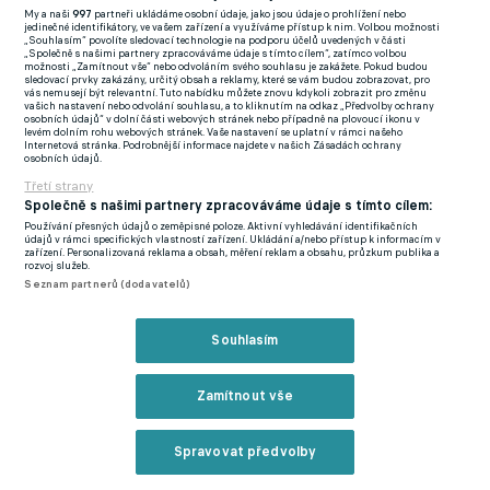
Výsledkem bylo nejen přerušení utkání. "Šlo především o
My a naši
997
partneři ukládáme osobní údaje, jako jsou údaje o prohlížení nebo
jedinečné identifikátory, ve vašem zařízení a využíváme přístup k nim. Volbou možnosti
bezprostřední ohrožení osob na hrací ploše. Za mimořádně
„Souhlasím“ povolíte sledovací technologie na podporu účelů uvedených v části
„Společně s našimi partnery zpracováváme údaje s tímto cílem“, zatímco volbou
alarmující považujeme skutečnost, že součástka z odpalovacího
možnosti „Zamítnout vše“ nebo odvoláním svého souhlasu je zakážete. Pokud budou
sledovací prvky zakázány, určitý obsah a reklamy, které se vám budou zobrazovat, pro
zařízení zasáhla dokonce domácího brankáře," řekl Matzner.
vás nemusejí být relevantní. Tuto nabídku můžete znovu kdykoli zobrazit pro změnu
vašich nastavení nebo odvolání souhlasu, a to kliknutím na odkaz „Předvolby ochrany
osobních údajů“ v dolní části webových stránek nebo případně na plovoucí ikonu v
levém dolním rohu webových stránek. Vaše nastavení se uplatní v rámci našeho
Pro komisi je takové chování zcela neakceptovatelné. "V daném
Internetová stránka. Podrobnější informace najdete v našich Zásadách ochrany
osobních údajů.
utkání navíc nešlo o ojedinělý exces, ale o souhrn celé řady
Třetí strany
závažných prohřešků, kterými se domácí fanoušci provinili.
Společně s našimi partnery zpracováváme údaje s tímto cílem:
Disciplinární komise proto musí konstatovat zásadní selhání při
Používání přesných údajů o zeměpisné poloze. Aktivní vyhledávání identifikačních
údajů v rámci specifických vlastností zařízení. Ukládání a/nebo přístup k informacím v
zajištění pořádku a kontroly dění v ochozech ze strany
zařízení. Personalizovaná reklama a obsah, měření reklam a obsahu, průzkum publika a
rozvoj služeb.
pořádajícího klubu," konstatoval předseda.
Seznam partnerů (dodavatelů)
Bohemians proto dostali třetí nejvyšší pokutu v historii
samostatné české ligy v souvislosti s chováním fanoušků. "S
Souhlasím
ohledem na rozsah, intenzitu a nebezpečnost popsaného
jednání jsme rozhodli o uložení pokuty ve výši 450.000 korun.
Zamítnout vše
Zároveň chceme zdůraznit, že pokud by se podobné chování
mělo v ochozech opakovat, bude komise připravena přistoupit
Spravovat předvolby
i k dalším, ještě razantnějším disciplinárním opatřením," uvedl
Reklama