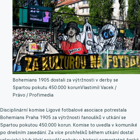
Bohemians 1905 dostali za výtržnosti v derby se
Spartou pokutu 450.000 korun
Vlastimil Vacek /
Právo / Profimedia
Disciplinární komise Ligové fotbalové asociace potrestala
Bohemians Praha 1905 za výtržnosti fanoušků v utkání se
Spartou pokutou 450.000 korun. Komise to uvedla v komuniké
po dnešním zasedání. Za více prohřešků během utkání dostal
vršovický klub třetí nejvyšší pokutu v historii samostatné české