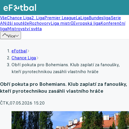
Vše
Chance Liga
2. Liga
Premier League
LaLiga
Bundesliga
Serie
A
Nižší soutěže
Rozhovory
Liga mistrů
Evropská liga
Konferenční
liga
Mistrovství světa
Více
eFotbal
Chance Liga
Obří pokuta pro Bohemians. Klub zaplatí za fanoušky,
kteří pyrotechnikou zasáhli vlastního hráče
Obří pokuta pro Bohemians. Klub zaplatí za fanoušky,
kteří pyrotechnikou zasáhli vlastního hráče
ČTK
,
07.05.2026 15:20