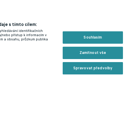
aje s tímto cílem:
yhledávání identifikačních
a/nebo přístup k informacím v
Souhlasím
lam a obsahu, průzkum publika
Zamítnout vše
Spravovat předvolby