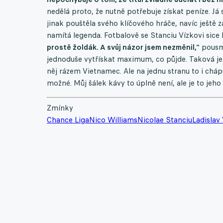
nedělá proto, že nutně potřebuje získat peníze. Já
jinak pouštěla svého klíčového hráče, navíc ještě z
namítá legenda. Fotbalově se Stanciu Vízkovi sice l
prostě žoldák. A svůj názor jsem nezměnil,"
pousmá
jednoduše vytřískat maximum, co půjde. Taková je 
něj rázem Vietnamec. Ale na jednu stranu to i cháp
možné. Můj šálek kávy to úplně není, ale je to jeho 
Zmínky
Chance Liga
Nico Williams
Nicolae Stanciu
Ladislav