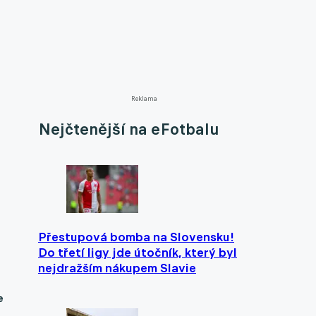
Reklama
Nejčtenější na eFotbalu
Přestupová bomba na Slovensku!
Do třetí ligy jde útočník, který byl
nejdražším nákupem Slavie
e