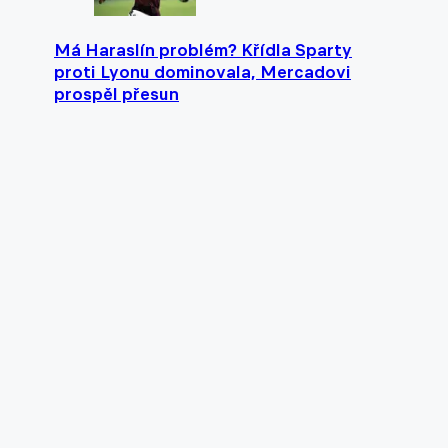
Má Haraslín problém? Křídla Sparty
proti Lyonu dominovala, Mercadovi
prospěl přesun