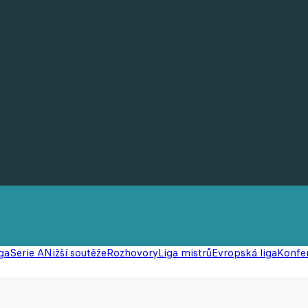
ga
Serie A
Nižší soutěže
Rozhovory
Liga mistrů
Evropská liga
Konfer