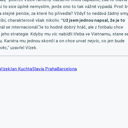
 si to sice úplně nemyslím, jenže ono to tak vážně vypadá. Proč b
a stejné peníze, za které ho přivedla? Vždyť to nedává žádný smy
íbí, charakterově však nikoliv.
"Už jsem jednou napsal, že je to
l se internacionál."Je to hodně dobrý hráč, ale z fotbalu chce
jeho strategie. Kdyby mu víc nabídli třeba ve Vietnamu, stane se
u. Kariéra mu jednou skončí a on chce urvat nejvíc, co jen bude
věc," uzavřel Vízek.
 Vízek
Jan Kuchta
Slavia Praha
Barcelona