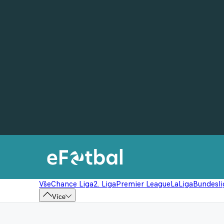
Vše
Chance Liga
2. Liga
Premier League
LaLiga
Bundesli
Více