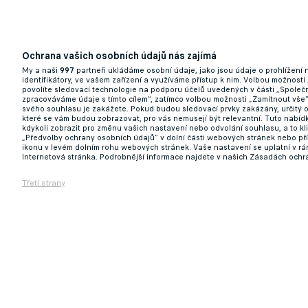
Ochrana vašich osobních údajů nás zajímá
My a naši
997
partneři ukládáme osobní údaje, jako jsou údaje o prohlížení
identifikátory, ve vašem zařízení a využíváme přístup k nim. Volbou možnosti
povolíte sledovací technologie na podporu účelů uvedených v části „Společn
zpracováváme údaje s tímto cílem“, zatímco volbou možnosti „Zamítnout vše
svého souhlasu je zakážete. Pokud budou sledovací prvky zakázány, určitý 
které se vám budou zobrazovat, pro vás nemusejí být relevantní. Tuto nabí
kdykoli zobrazit pro změnu vašich nastavení nebo odvolání souhlasu, a to k
„Předvolby ochrany osobních údajů“ v dolní části webových stránek nebo př
ikonu v levém dolním rohu webových stránek. Vaše nastavení se uplatní v r
Internetová stránka. Podrobnější informace najdete v našich Zásadách ochr
Třetí strany