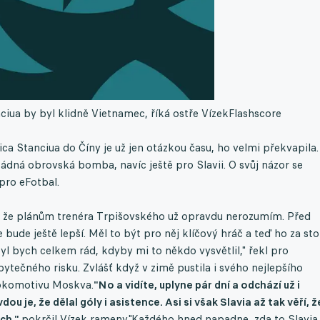
ua by byl klidně Vietnamec, říká ostře Vízek
Flashscore
a Stanciua do Číny je už jen otázkou času, ho velmi překvapila.
ádná obrovská bomba, navíc ještě pro Slavii. O svůj názor se
pro eFotbal.
ct, že plánům trenéra Trpišovského už opravdu nerozumím. Před
ře bude ještě lepší. Měl to být pro něj klíčový hráč a teď ho za sto
l bych celkem rád, kdyby mi to někdo vysvětlil," řekl pro
bytečného risku. Zvlášť když v zimě pustila i svého nejlepšího
 Lokomotivu Moskva.
"No a vidíte, uplyne pár dní a odchází už i
u je, že dělal góly i asistence. Asi si však Slavia až tak věří, ž
ich,"
pokrčil Vízek rameny."Každého hned napadne, zda to Slavia