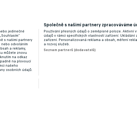
Společně s našimi partnery zpracováváme úd
 nebo jedinečné
Používání přesných údajů o zeměpisné poloze. Aktivní v
 „Souhlasím“
údajů v rámci specifických vlastností zařízení. Ukládání 
ě s našimi partnery
zařízení. Personalizovaná reklama a obsah, měření rek
“ nebo odvoláním
a rozvoj služeb.
obsah a reklamy,
Seznam partnerů (dodavatelů)
dku můžete znovu
liknutím na odkaz
ípadně na plovoucí
ámci našeho
any osobních údajů.