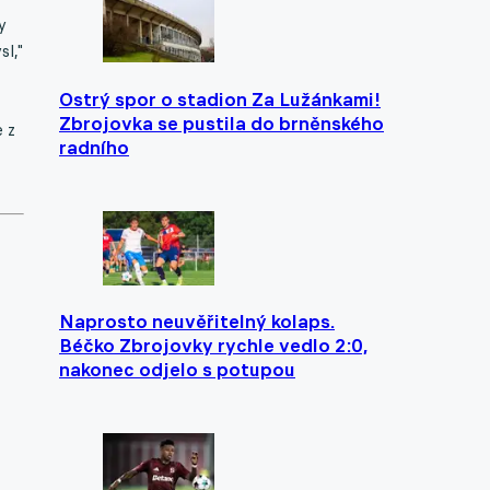
y
sl,"
Ostrý spor o stadion Za Lužánkami!
Zbrojovka se pustila do brněnského
 z
radního
Naprosto neuvěřitelný kolaps.
Béčko Zbrojovky rychle vedlo 2:0,
nakonec odjelo s potupou