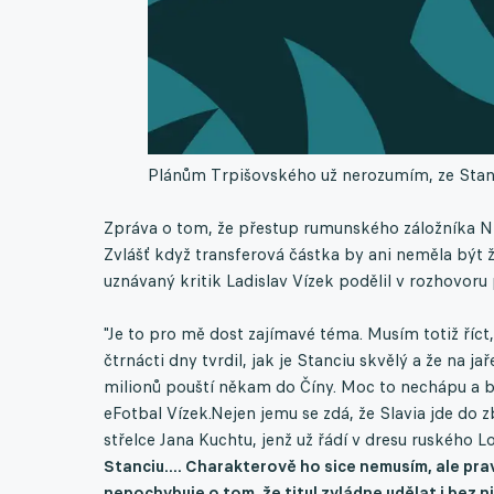
Plánům Trpišovského už nerozumím, ze Stanci
Zpráva o tom, že přestup rumunského záložníka Nic
Zvlášť když transferová částka by ani neměla být ž
uznávaný kritik Ladislav Vízek podělil v rozhovoru 
"Je to pro mě dost zajímavé téma. Musím totiž ří
čtrnácti dny tvrdil, jak je Stanciu skvělý a že na ja
milionů pouští někam do Číny. Moc to nechápu a by
eFotbal Vízek.Nejen jemu se zdá, že Slavia jde do z
střelce Jana Kuchtu, jenž už řádí v dresu ruského
Stanciu.... Charakterově ho sice nemusím, ale pravdo
nepochybuje o tom, že titul zvládne udělat i bez n