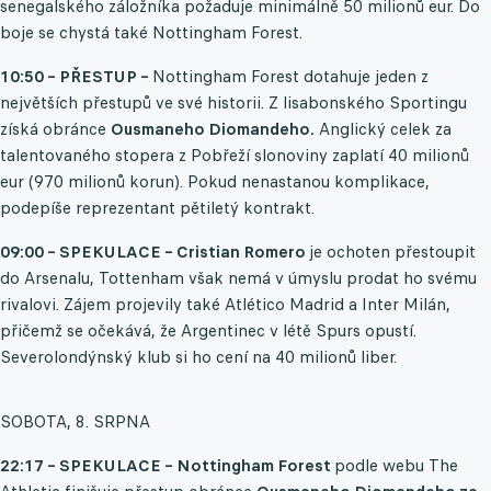
senegalského záložníka požaduje minimálně 50 milionů eur. Do
boje se chystá také Nottingham Forest.
10:50 – PŘESTUP –
Nottingham Forest dotahuje jeden z
největších přestupů ve své historii. Z lisabonského Sportingu
získá obránce
Ousmaneho Diomandeho.
Anglický celek za
talentovaného stopera z Pobřeží slonoviny zaplatí 40 milionů
eur (970 milionů korun). Pokud nenastanou komplikace,
podepíše reprezentant pětiletý kontrakt.
09:00 – SPEKULACE – Cristian Romero
je ochoten přestoupit
do Arsenalu, Tottenham však nemá v úmyslu prodat ho svému
rivalovi. Zájem projevily také Atlético Madrid a Inter Milán,
přičemž se očekává, že Argentinec v létě Spurs opustí.
Severolondýnský klub si ho cení na 40 milionů liber.
SOBOTA, 8. SRPNA
22:17 – SPEKULACE – Nottingham Forest
podle webu The