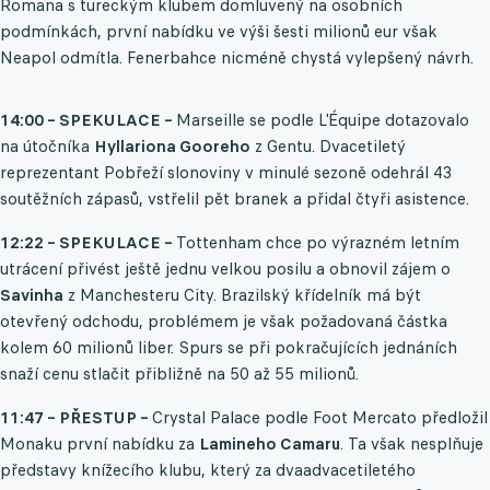
Romana s tureckým klubem domluvený na osobních
podmínkách, první nabídku ve výši šesti milionů eur však
Neapol odmítla. Fenerbahce nicméně chystá vylepšený návrh.
14:00 – SPEKULACE –
Marseille se podle L'Équipe dotazovalo
na útočníka
Hyllariona Gooreho
z Gentu. Dvacetiletý
reprezentant Pobřeží slonoviny v minulé sezoně odehrál 43
soutěžních zápasů, vstřelil pět branek a přidal čtyři asistence.
12:22 – SPEKULACE –
Tottenham chce po výrazném letním
utrácení přivést ještě jednu velkou posilu a obnovil zájem o
Savinha
z Manchesteru City. Brazilský křídelník má být
otevřený odchodu, problémem je však požadovaná částka
kolem 60 milionů liber. Spurs se při pokračujících jednáních
snaží cenu stlačit přibližně na 50 až 55 milionů.
11:47 – PŘESTUP –
Crystal Palace podle Foot Mercato předložil
Monaku první nabídku za
Lamineho Camaru
. Ta však nesplňuje
představy knížecího klubu, který za dvaadvacetiletého