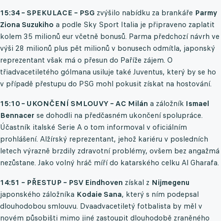
15:34 – SPEKULACE – PSG
zvýšilo nabídku za brankáře
Parmy
Ziona Suzukiho
a podle Sky Sport Italia je připraveno zaplatit
kolem 35 milionů eur včetně bonusů. Parma předchozí návrh ve
výši 28 milionů plus pět milionů v bonusech odmítla, japonský
reprezentant však má o přesun do Paříže zájem. O
třiadvacetiletého gólmana usiluje také Juventus, který by se ho
v případě přestupu do PSG mohl pokusit získat na hostování.
15:10 – UKONČENÍ SMLOUVY – AC Milán
a záložník
Ismael
Bennacer
se dohodli na předčasném ukončení spolupráce.
Účastník italské Serie A o tom informoval v oficiálním
prohlášení. Alžírský reprezentant, jehož kariéru v posledních
letech výrazně brzdily zdravotní problémy, ovšem bez angažmá
nezůstane. Jako volný hráč míří do katarského celku Al Gharafa.
14:51 – PŘESTUP – PSV Eindhoven
získal z
Nijmegenu
japonského záložníka
Kodaie Sana
, který s ním podepsal
dlouhodobou smlouvu. Dvaadvacetiletý fotbalista by měl v
novém působišti mimo jiné zastoupit dlouhodobě zraněného