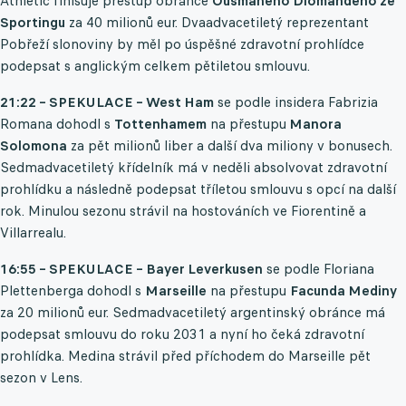
Athletic finišuje přestup obránce
Ousmaneho Diomandeho ze
Sportingu
za 40 milionů eur. Dvaadvacetiletý reprezentant
Pobřeží slonoviny by měl po úspěšné zdravotní prohlídce
podepsat s anglickým celkem pětiletou smlouvu.
21:22 – SPEKULACE – West Ham
se podle insidera Fabrizia
Romana dohodl s
Tottenhamem
na přestupu
Manora
Solomona
za pět milionů liber a další dva miliony v bonusech.
Sedmadvacetiletý křídelník má v neděli absolvovat zdravotní
prohlídku a následně podepsat tříletou smlouvu s opcí na další
rok. Minulou sezonu strávil na hostováních ve Fiorentině a
Villarrealu.
16:55 – SPEKULACE – Bayer Leverkusen
se podle Floriana
Plettenberga dohodl s
Marseille
na přestupu
Facunda Mediny
za 20 milionů eur. Sedmadvacetiletý argentinský obránce má
podepsat smlouvu do roku 2031 a nyní ho čeká zdravotní
prohlídka. Medina strávil před příchodem do Marseille pět
sezon v Lens.