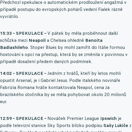
Předchozí spekulace o automatickém prodloužení angažmá v
případě postupu do evropských pohárů vedení Fialek rázně
vyvrátilo.
15:33 – SPEKULACE –
V pátek by měla proběhnout další
schůzka mezi
Neapolí
a Chelsea ohledně
Benoita
Badiashileho
. Stoper Blues by mohl zamířit do Itálie formou
hostování s opcí na přestup, která by se změnila v povinnou v
případě dosažení předem daných podmínek.
14:02 – SPEKULACE –
Jedním z hráčů, kteří by letos mohli
opustit Arsenal, je i Gabriel Jesus. Podle italského novináře
Fabrizia Romana hráče kontaktovala Neapol, cena za
brazilského útočníka by se měla pohybovat okolo 20 milionů
eur.
12:59 – SPEKULACE –
Nováček Premier League
Ipswich
je
podle televizní stanice Sky Sports blízko podpisu
Sašy Lukiče
z