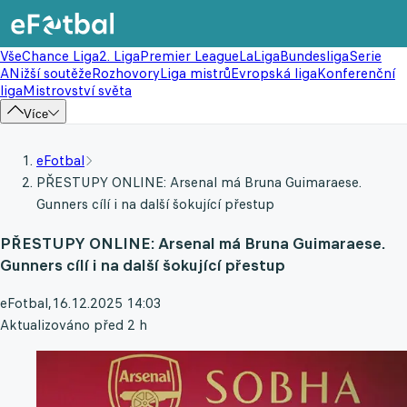
Vše
Chance Liga
2. Liga
Premier League
LaLiga
Bundesliga
Serie
A
Nižší soutěže
Rozhovory
Liga mistrů
Evropská liga
Konferenční
liga
Mistrovství světa
Více
eFotbal
PŘESTUPY ONLINE: Arsenal má Bruna Guimaraese.
Gunners cílí i na další šokující přestup
PŘESTUPY ONLINE: Arsenal má Bruna Guimaraese.
Gunners cílí i na další šokující přestup
eFotbal
,
16.12.2025 14:03
Aktualizováno před 2 h