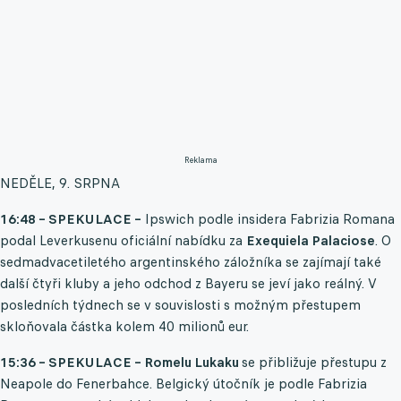
Reklama
NEDĚLE, 9. SRPNA
16:48 – SPEKULACE –
Ipswich podle insidera Fabrizia Romana
podal Leverkusenu oficiální nabídku za
Exequiela Palaciose
. O
sedmadvacetiletého argentinského záložníka se zajímají také
další čtyři kluby a jeho odchod z Bayeru se jeví jako reálný. V
posledních týdnech se v souvislosti s možným přestupem
skloňovala částka kolem 40 milionů eur.
15:36 – SPEKULACE – Romelu Lukaku
se přibližuje přestupu z
Neapole do Fenerbahce. Belgický útočník je podle Fabrizia