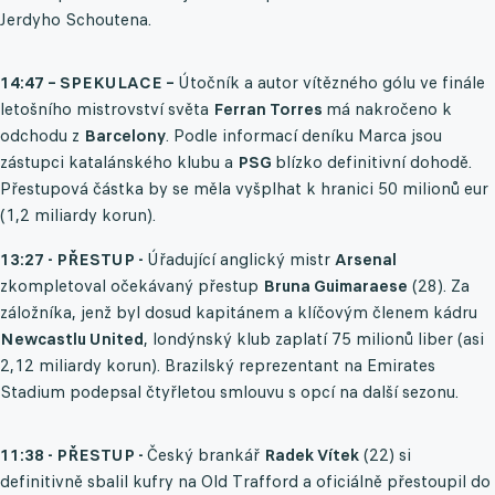
Jerdyho Schoutena.
14:47 – SPEKULACE –
Útočník a autor vítězného gólu ve finále
letošního mistrovství světa
Ferran Torres
má nakročeno k
odchodu z
Barcelony
. Podle informací deníku Marca jsou
zástupci katalánského klubu a
PSG
blízko definitivní dohodě.
Přestupová částka by se měla vyšplhat k hranici 50 milionů eur
(1,2 miliardy korun).
13:27 - PŘESTUP -
Úřadující anglický mistr
Arsenal
zkompletoval očekávaný přestup
Bruna Guimaraese
(28). Za
záložníka, jenž byl dosud kapitánem a klíčovým členem kádru
Newcastlu United
, londýnský klub zaplatí 75 milionů liber (asi
2,12 miliardy korun). Brazilský reprezentant na Emirates
Stadium podepsal čtyřletou smlouvu s opcí na další sezonu.
11:38 - PŘESTUP -
Český brankář
Radek Vítek
(22) si
definitivně sbalil kufry na Old Trafford a oficiálně přestoupil do