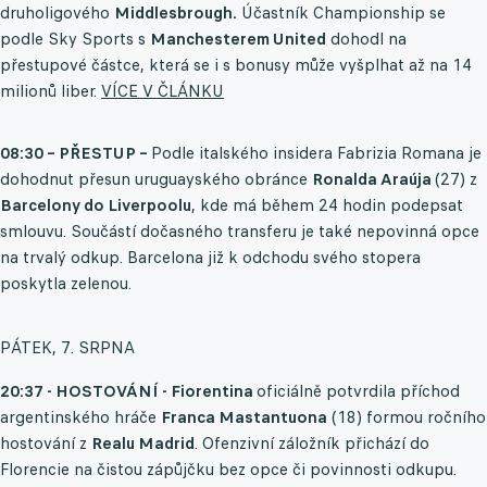
druholigového
Middlesbrough.
Účastník Championship se
podle Sky Sports s
Manchesterem United
dohodl na
přestupové částce, která se i s bonusy může vyšplhat až na 14
milionů liber.
VÍCE V ČLÁNKU
08:30 – PŘESTUP –
Podle italského insidera Fabrizia Romana je
dohodnut přesun uruguayského obránce
Ronalda Araúja
(27) z
Barcelony do Liverpoolu
, kde má během 24 hodin podepsat
smlouvu. Součástí dočasného transferu je také nepovinná opce
na trvalý odkup. Barcelona již k odchodu svého stopera
poskytla zelenou.
PÁTEK, 7. SRPNA
20:37 - HOSTOVÁNÍ - Fiorentina
oficiálně potvrdila příchod
argentinského hráče
Franca Mastantuona
(18) formou ročního
hostování z
Realu Madrid
. Ofenzivní záložník přichází do
Florencie na čistou zápůjčku bez opce či povinnosti odkupu.