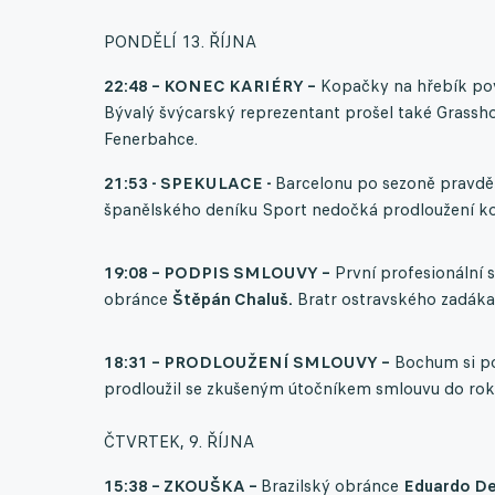
PONDĚLÍ 13. ŘÍJNA
22:48 – KONEC KARIÉRY –
Kopačky na hřebík po
Bývalý švýcarský reprezentant prošel také Gras
Fenerbahce.
21:53 - SPEKULACE -
Barcelonu po sezoně pravd
španělského deníku Sport nedočká prodloužení ko
19:08 – PODPIS SMLOUVY –
První profesionální 
obránce
Štěpán Chaluš.
Bratr ostravského zadáka 
18:31 – PRODLOUŽENÍ SMLOUVY –
Bochum si poj
prodloužil se zkušeným útočníkem smlouvu do rok
ČTVRTEK, 9. ŘÍJNA
15:38 – ZKOUŠKA –
Brazilský obránce
Eduardo De