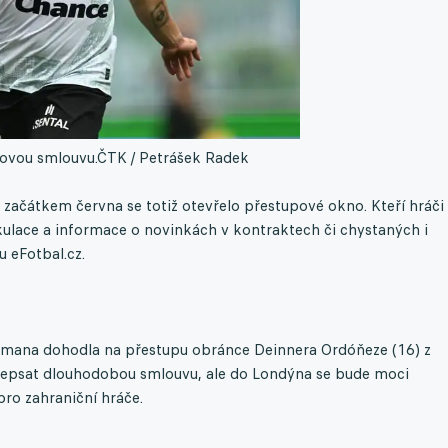
ovou smlouvu.
ČTK / Petrášek Radek
 začátkem června se totiž otevřelo přestupové okno. Kteří hráči
ulace a informace o novinkách v kontraktech či chystaných i
 eFotbal.cz.
Romana dohodla na přestupu obránce Deinnera Ordóňeze (16) z
depsat dlouhodobou smlouvu, ale do Londýna se bude moci
pro zahraniční hráče.