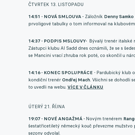
ČTVRTEK 13. LISTOPADU
14:51 - NOVÁ SMLOUVA -
Záložník
Denny Samko
prvoligové tabulky o tom informoval na klubovém
14:37 - PODPIS MSLOUVY-
Bývalý trenér italské
Zástupci klubu Al Sadd dnes oznámili, že se s šede
se Mancini vrací zhruba rok poté, co skončil u n
14:16 - KONEC SPOLUPRÁCE
- Pardubický klub op
kondiční trenér
Ondřej Mach
. Všichni se dohodli
to uvedli na webu.
VÍCE V ČLÁNKU
ÚTERÝ 21. ŘÍJNA
19:07 - NOVÉ ANGAŽMÁ -
Novým trenérem
Rang
šestatřicetiletý německý kouč převezme mužstvo 
sezony odvolal.