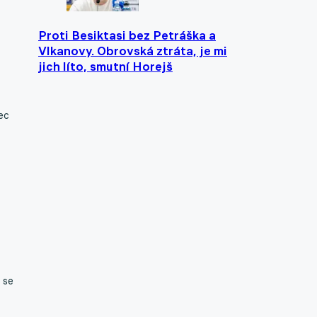
Proti Besiktasi bez Petráška a
Vlkanovy. Obrovská ztráta, je mi
jich líto, smutní Horejš
ec
 se