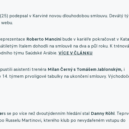
(25) podepsal v Karviné novou dlouhodobou smlouvu. Devátý t
 webu.
 reprezentace
Roberto Mancini
bude v kariéře pokračovat v Kata
sátiletým Italem dohodli na smlouvě na dva a půl roku. K trénová
árodního týmu Saúdské Arábie.
VÍCE V ČLÁNKU
ustili asistenti trenéra
Milan Černý s Tomášem Jablonským,
i
 se 14. týmem prvoligové tabulky na ukončení smlouvy. Východoč
er
s se po více než dvoutýdenním hledání stal
Danny Röhl
. Teprv
po Russelu Martinovi, kterého klub po nevydařeném vstupu do