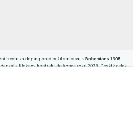
ní trestu za doping prodloužil smlouvu s
Bohemians 1905
.
odepsal s Klokany kontrakt do konce roku 2028. Devátý celek
 ČLÁNKU
uboši Kozlovi prodloužil v Jablonci smlouvy i zbytek realizačníh
okračují i asistenti Josef Petřík s Tomášem Čížkem, trenér
a s Ondřejem Králíčkem.