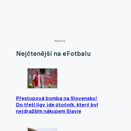
Reklama
Nejčtenější na eFotbalu
Přestupová bomba na Slovensku!
Do třetí ligy jde útočník, který byl
nejdražším nákupem Slavie