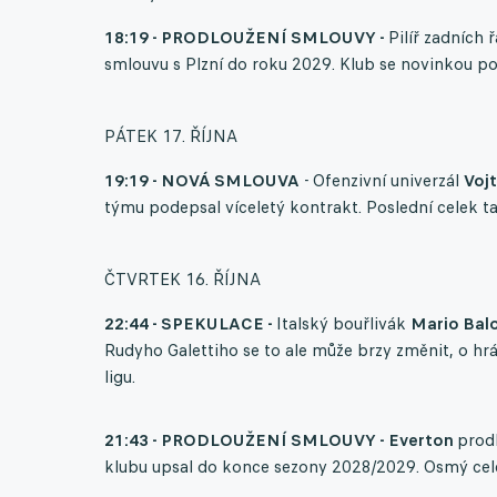
18:19 - PRODLOUŽENÍ SMLOUVY -
Pilíř zadních 
smlouvu s Plzní do roku 2029. Klub se novinkou p
PÁTEK 17. ŘÍJNA
19:19 - NOVÁ SMLOUVA
- Ofenzivní univerzál
Voj
týmu podepsal víceletý kontrakt. Poslední celek t
ČTVRTEK 16. ŘÍJNA
22:44 - SPEKULACE -
Italský bouřlivák
Mario Balo
Rudyho Galettiho se to ale může brzy změnit, o h
ligu.
21:43 - PRODLOUŽENÍ SMLOUVY - Everton
prod
klubu upsal do konce sezony 2028/2029. Osmý cel