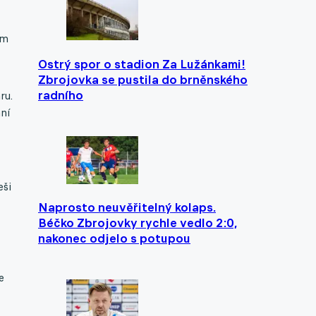
ým
Ostrý spor o stadion Za Lužánkami!
Zbrojovka se pustila do brněnského
radního
ru.
ní
eši
Naprosto neuvěřitelný kolaps.
Béčko Zbrojovky rychle vedlo 2:0,
nakonec odjelo s potupou
e