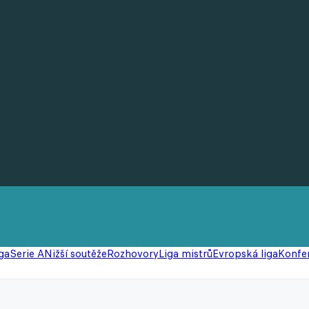
ga
Serie A
Nižší soutěže
Rozhovory
Liga mistrů
Evropská liga
Konfer