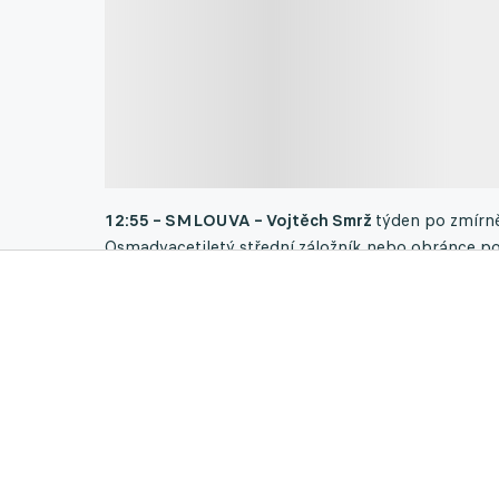
12:55 – SMLOUVA – Vojtěch Smrž
týden po zmírně
Osmadvacetiletý střední záložník nebo obránce p
ligové tabulky o tom informoval na webu.
VÍCE V
SOBOTA, 4. ŘÍJNA
13:52 - PRODLOUŽENÍ SMLOUVY -
Po trenérovi L
týmu. Po boku hlavního trenéra tedy na Střelnici p
brankářů Marek Čech a kondiční kouči Jan Kubist