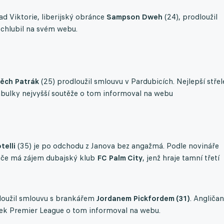
řad Viktorie, liberijský obránce
Sampson Dweh
(24), prodloužil
ochlubil na svém webu.
těch Patrák
(25) prodloužil smlouvu v Pardubicích. Nejlepší střel
abulky nejvyšší soutěže o tom informoval na webu
telli
(35) je po odchodu z Janova bez angažmá. Podle novináře
ráče má zájem dubajský klub
FC Palm City
, jenž hraje tamní třetí
loužil smlouvu s brankářem
Jordanem Pickfordem (31)
. Angličan
ek Premier League o tom informoval na webu.