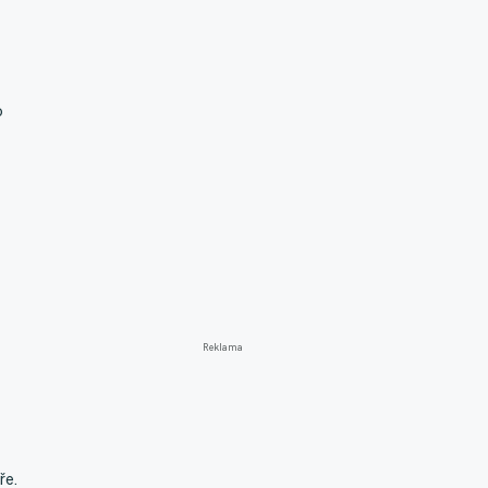
o
Reklama
ře.