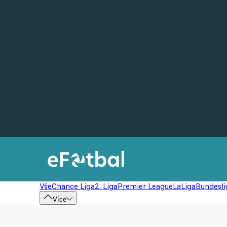
Vše
Chance Liga
2. Liga
Premier League
LaLiga
Bundesli
Více