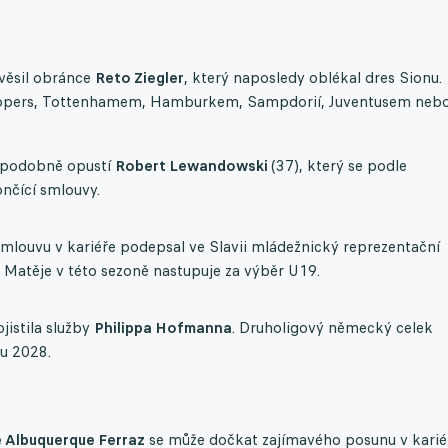
věsil obránce
Reto Ziegler
, který naposledy oblékal dres Sionu.
shopers, Tottenhamem, Hamburkem, Sampdorií, Juventusem neb
ěpodobně opustí
Robert Lewandowski
(37), který se podle
nčící smlouvy.
smlouvu v kariéře podepsal ve Slavii mládežnický reprezentační
Matěje v této sezoně nastupuje za výběr U19.
istila služby
Philippa Hofmanna
. Druholigový německý celek
u 2028.
 Albuquerque Ferraz
se může dočkat zajímavého posunu v karié