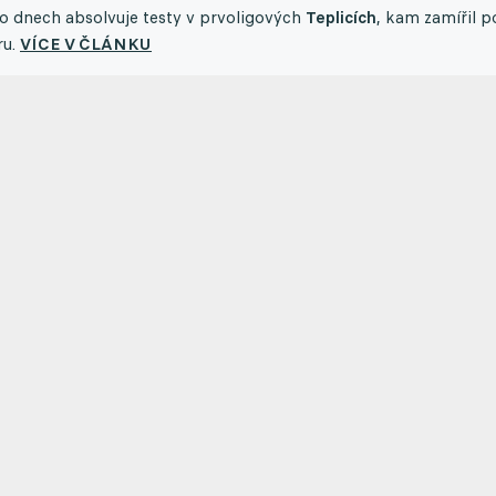
to dnech absolvuje testy v prvoligových
Teplicích
, kam zamířil p
ru.
VÍCE V ČLÁNKU