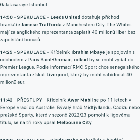
Galatasaraye Istanbul.
14:50 – SPEKULACE – Leeds United
dotahuje příchod
brankáře
Jamese Trafforda
z Manchesteru City. The Whites
mají za anglického reprezentanta zaplatit 40 milionů liber bez
započítání bonusů.
14:25 – SPEKULACE –
Křídelník
Ibrahim Mbaye
je spojován s
odchodem z Paris Saint-Germain, odkud by se mohl vydat do
Premier League. Podle informací RMC Sport chce senegalského
reprezentanta získat
Liverpool
, který by mohl nabídnout 40
milionů eur.
11:42 – PŘESTUPY –
Křídelník
Awer Mabil
se po 11 letech v
Evropě vrací do Austrálie. Bývalý hráč Midtjyllandu, Cádizu nebo
pražské Sparty, které v sezoně 2022/23 pomohl k ligovému
titulu, se na tři roky upsal
Melbourne City
.