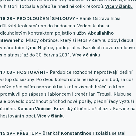
v historii fotbalu a přepíše hned několik rekordů.
Více v článku
18:28 – PRODLOUŽENÍ SMLOUVY –
Baník Ostrava hlásí
důležitý krok směrem do budoucna. Vedení klubu si
dlouholetým kontraktem pojistilo služby
Abdullahiho
Beweneho
. Mladý obránce, který si letos v červnu odbyl debut
v národním týmu Nigérie, podepsal na Bazalech novou smlouvu
s platností až do 30. června 2031.
Více v článku
17:03 – HOSTOVÁNÍ –
Pardubice rozhodně neprožívají ideální
vstup do sezony. Po dvou kolech stále nezískaly ani bod, za což
může především neproduktivita ofenzivních hráčů, o které
promluvil po zápase s Jabloncem i trenér Jan Trousil. Klubu se
ale povedlo dotáhnout příchod nové posily, přední řady vyztuží
útočník
Kahuan Vinicius
. Brazilský útočník přichází z Karviné na
hostování s opcí.
Více v článku
15:39 – PŘESTUP –
Brankář
Konstantinos Tzolakis
se stal