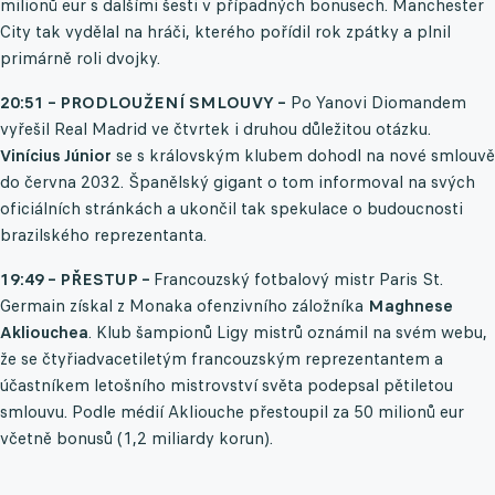
milionů eur s dalšími šesti v případných bonusech. Manchester
City tak vydělal na hráči, kterého pořídil rok zpátky a plnil
primárně roli dvojky.
20:51 – PRODLOUŽENÍ SMLOUVY –
Po Yanovi Diomandem
vyřešil Real Madrid ve čtvrtek i druhou důležitou otázku.
Vinícius Júnior
se s královským klubem dohodl na nové smlouvě
do června 2032. Španělský gigant o tom informoval na svých
oficiálních stránkách a ukončil tak spekulace o budoucnosti
brazilského reprezentanta.
19:49 – PŘESTUP –
Francouzský fotbalový mistr Paris St.
Germain získal z Monaka ofenzivního záložníka
Maghnese
Akliouchea
. Klub šampionů Ligy mistrů oznámil na svém webu,
že se čtyřiadvacetiletým francouzským reprezentantem a
účastníkem letošního mistrovství světa podepsal pětiletou
smlouvu. Podle médií Akliouche přestoupil za 50 milionů eur
včetně bonusů (1,2 miliardy korun).