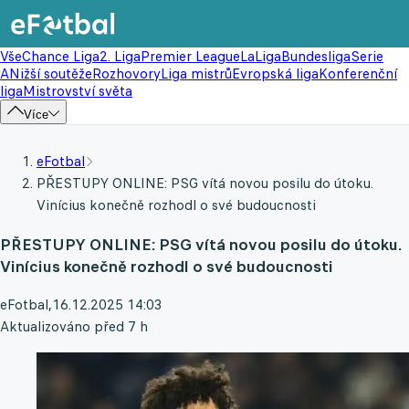
Vše
Chance Liga
2. Liga
Premier League
LaLiga
Bundesliga
Serie
A
Nižší soutěže
Rozhovory
Liga mistrů
Evropská liga
Konferenční
liga
Mistrovství světa
Více
eFotbal
PŘESTUPY ONLINE: PSG vítá novou posilu do útoku.
Vinícius konečně rozhodl o své budoucnosti
PŘESTUPY ONLINE: PSG vítá novou posilu do útoku.
Vinícius konečně rozhodl o své budoucnosti
eFotbal
,
16.12.2025 14:03
Aktualizováno před 7 h