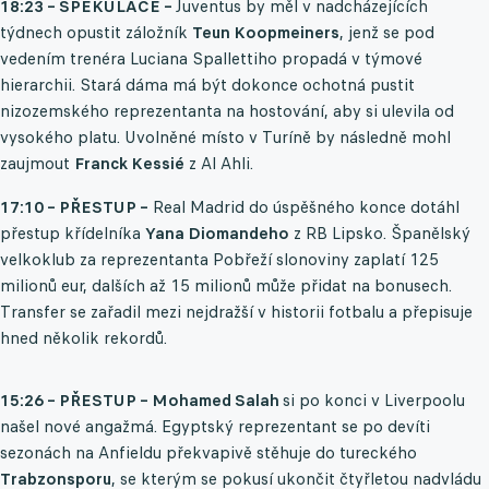
18:23 – SPEKULACE –
Juventus by měl v nadcházejících
týdnech opustit záložník
Teun Koopmeiners
, jenž se pod
vedením trenéra Luciana Spallettiho propadá v týmové
hierarchii. Stará dáma má být dokonce ochotná pustit
nizozemského reprezentanta na hostování, aby si ulevila od
vysokého platu. Uvolněné místo v Turíně by následně mohl
zaujmout
Franck Kessié
z Al Ahli.
17:10 – PŘESTUP –
Real Madrid do úspěšného konce dotáhl
přestup křídelníka
Yana Diomandeho
z RB Lipsko. Španělský
velkoklub za reprezentanta Pobřeží slonoviny zaplatí 125
milionů eur, dalších až 15 milionů může přidat na bonusech.
Transfer se zařadil mezi nejdražší v historii fotbalu a přepisuje
hned několik rekordů.
15:26 – PŘESTUP – Mohamed Salah
si po konci v Liverpoolu
našel nové angažmá. Egyptský reprezentant se po devíti
sezonách na Anfieldu překvapivě stěhuje do tureckého
Trabzonsporu
, se kterým se pokusí ukončit čtyřletou nadvládu