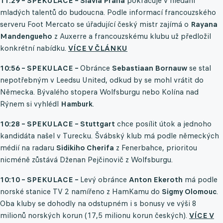
11:29 – SPEKULACE – Slavia Praha
pokračuje v hledání
mladých talentů do budoucna. Podle informací francouzského
serveru Foot Mercato se úřadující český mistr zajímá o
Rayana
Mandengueho
z Auxerre a francouzskému klubu už předložil
konkrétní nabídku.
VÍCE V ČLÁNKU
10:56 – SPEKULACE –
Obránce
Sebastiaan Bornauw
se stal
nepotřebným v Leedsu United, odkud by se mohl vrátit do
Německa. Bývalého stopera Wolfsburgu nebo Kolína nad
Rýnem si vyhlédl
Hamburk
.
10:28 – SPEKULACE – Stuttgart
chce posílit útok a jednoho
kandidáta našel v Turecku. Švábský klub má podle německých
médií na radaru
Sidikiho Cherifa
z Fenerbahce, prioritou
nicméně zůstává Dženan Pejčinovič z Wolfsburgu.
10:10 – SPEKULACE –
Levý obránce
Anton Ekeroth
má podle
norské stanice TV 2 namířeno z HamKamu do
Sigmy Olomouc
.
Oba kluby se dohodly na odstupném i s bonusy ve výši 8
milionů norských korun (17,5 milionu korun českých).
VÍCE V