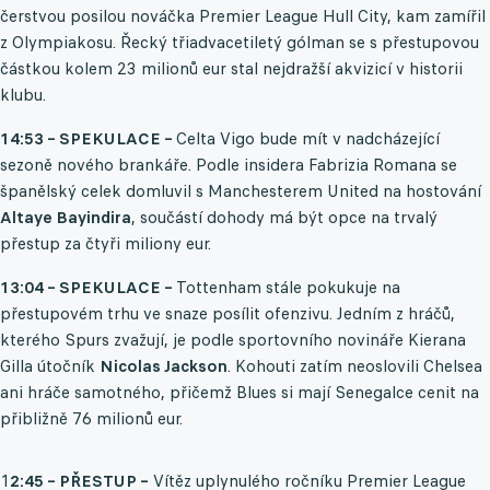
čerstvou posilou nováčka Premier League Hull City, kam zamířil
z Olympiakosu. Řecký třiadvacetiletý gólman se s přestupovou
částkou kolem 23 milionů eur stal nejdražší akvizicí v historii
klubu.
14:53 – SPEKULACE –
Celta Vigo bude mít v nadcházející
sezoně nového brankáře. Podle insidera Fabrizia Romana se
španělský celek domluvil s Manchesterem United na hostování
Altaye Bayindira
, součástí dohody má být opce na trvalý
přestup za čtyři miliony eur.
13:04 – SPEKULACE –
Tottenham stále pokukuje na
přestupovém trhu ve snaze posílit ofenzivu. Jedním z hráčů,
kterého Spurs zvažují, je podle sportovního novináře Kierana
Gilla útočník
Nicolas Jackson
. Kohouti zatím neoslovili Chelsea
ani hráče samotného, přičemž Blues si mají Senegalce cenit na
přibližně 76 milionů eur.
1
2:45 – PŘESTUP –
Vítěz uplynulého ročníku Premier League