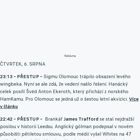
Reklama
ČTVRTEK, 6. SRPNA
23:13 – PŘESTUP –
Sigmu Olomouc trápilo obsazení levého
wingbeka. Nyní se ale zdá, že vedení našlo řešení. Hanácký
celek posílí Švéd Anton Ekeroth, který přichází z norského
HamKamu. Pro Olomouc se jedná už o šestou letní akvizici.
Více
v článku
22:42 – PŘESTUP –
Brankář
James Trafford
se stal nejdražší
posilou v historii Leedsu. Anglický gólman podepsal v novém
působišti pětiletou smlouvu, podle médií vyšel Whites na 47