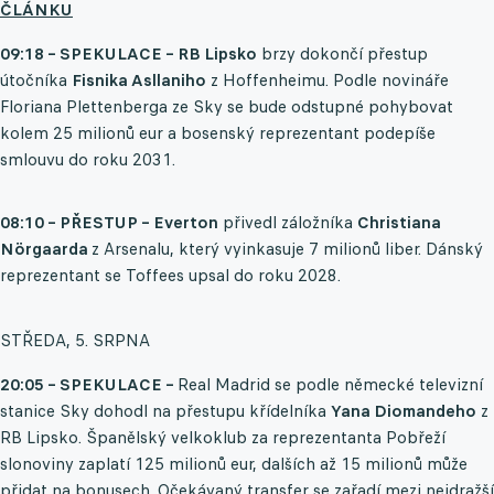
ČLÁNKU
09:18 – SPEKULACE – RB Lipsko
brzy dokončí přestup
útočníka
Fisnika Asllaniho
z Hoffenheimu. Podle novináře
Floriana Plettenberga ze Sky se bude odstupné pohybovat
kolem 25 milionů eur a bosenský reprezentant podepíše
smlouvu do roku 2031.
08:10 – PŘESTUP – Everton
přivedl záložníka
Christiana
Nörgaarda
z Arsenalu, který vyinkasuje 7 milionů liber. Dánský
reprezentant se Toffees upsal do roku 2028.
STŘEDA, 5. SRPNA
20:05 – SPEKULACE –
Real Madrid se podle německé televizní
stanice Sky dohodl na přestupu křídelníka
Yana Diomandeho
z
RB Lipsko. Španělský velkoklub za reprezentanta Pobřeží
slonoviny zaplatí 125 milionů eur, dalších až 15 milionů může
přidat na bonusech. Očekávaný transfer se zařadí mezi nejdražší