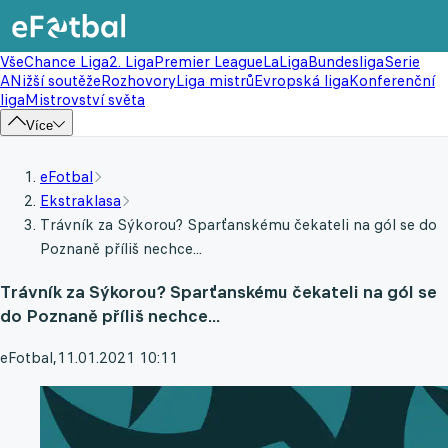
Vše
Chance Liga
2. Liga
Premier League
LaLiga
Bundesliga
Serie
A
Nižší soutěže
Rozhovory
Liga mistrů
Evropská liga
Konferenční
liga
Mistrovství světa
Více
eFotbal
Ekstraklasa
Trávník za Sýkorou? Sparťanskému čekateli na gól se do
Poznaně příliš nechce...
Trávník za Sýkorou? Sparťanskému čekateli na gól se
do Poznaně příliš nechce...
eFotbal
,
11.01.2021 10:11