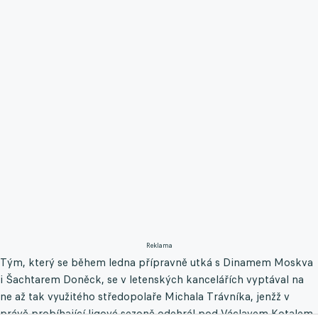
Reklama
Tým, který se během ledna přípravně utká s Dinamem Moskva
i Šachtarem Doněck, se v letenských kancelářích vyptával na
ne až tak využitého středopolaře Michala Trávníka, jenžž v
právě probíhající ligové sezoně odehrál pod Václavem Kotalem