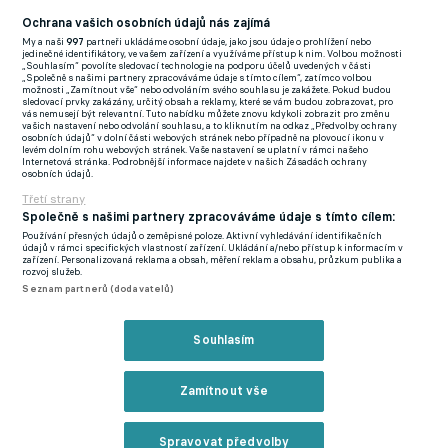
pouhých 329 minut čistého času.
Ochrana vašich osobních údajů nás zajímá
My a naši
997
partneři ukládáme osobní údaje, jako jsou údaje o prohlížení nebo
jedinečné identifikátory, ve vašem zařízení a využíváme přístup k nim. Volbou možnosti
Polská strana měla zájem o půlroční hostování s opcí na trvalý
„Souhlasím“ povolíte sledovací technologie na podporu účelů uvedených v části
„Společně s našimi partnery zpracováváme údaje s tímto cílem“, zatímco volbou
podpis od léta 2021 a když neprojevil zamítavý postoj ani
možnosti „Zamítnout vše“ nebo odvoláním svého souhlasu je zakážete. Pokud budou
sledovací prvky zakázány, určitý obsah a reklamy, které se vám budou zobrazovat, pro
aktuálně třetí tým české ligy, což vyšlo i na serveru meczyki.pl,
vás nemusejí být relevantní. Tuto nabídku můžete znovu kdykoli zobrazit pro změnu
vašich nastavení nebo odvolání souhlasu, a to kliknutím na odkaz „Předvolby ochrany
zdálo se, že ruka je v rukávu...
osobních údajů“ v dolní části webových stránek nebo případně na plovoucí ikonu v
levém dolním rohu webových stránek. Vaše nastavení se uplatní v rámci našeho
Internetová stránka. Podrobnější informace najdete v našich Zásadách ochrany
Samotnému exreprezentantovi se však do Poznaně, kde toho
osobních údajů.
během podzimu až tolik neodehrál ani exslávista Ján Sýkora,
Třetí strany
příliš nechce a právě to by mohlo být rozhodující faktor, že by z
Společně s našimi partnery zpracováváme údaje s tímto cílem:
Používání přesných údajů o zeměpisné poloze. Aktivní vyhledávání identifikačních
jeho plánovaného zapůjčení do Ekstraklasy ve finále nic být
údajů v rámci specifických vlastností zařízení. Ukládání a/nebo přístup k informacím v
zařízení. Personalizovaná reklama a obsah, měření reklam a obsahu, průzkum publika a
nemuselo.
rozvoj služeb.
Seznam partnerů (dodavatelů)
Věc se ještě může v průběhu zimního přestupového okna
změnit. Je otázka, zdali Trávník čeká na ještě atraktivnější
Souhlasím
nabídku, nebo to ještě ve sparťanskách strukturách nevzdal a
chce se v metropoli prát dál.
Zamítnout vše
Bývalý hráč Slovácka či Jablonce je součástí Sparty od léta
2019. Byť od té doby naskočil ve Fortuna:lize do 37 duelů, na
Spravovat předvolby