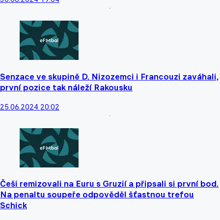
Senzace ve skupině D. Nizozemci i Francouzi zaváhali,
první pozice tak náleží Rakousku
25.06.2024 20:02
Češi remizovali na Euru s Gruzií a připsali si první bod.
Na penaltu soupeře odpověděl šťastnou trefou
Schick