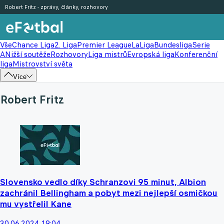
Robert Fritz - zprávy, články, rozhovory
Vše
Chance Liga
2. Liga
Premier League
LaLiga
Bundesliga
Serie
A
Nižší soutěže
Rozhovory
Liga mistrů
Evropská liga
Konferenční
liga
Mistrovství světa
Více
Robert Fritz
Slovensko vedlo díky Schranzovi 95 minut, Albion
zachránil Bellingham a pobyt mezi nejlepší osmičkou
mu vystřelil Kane
30.06.2024 19:04