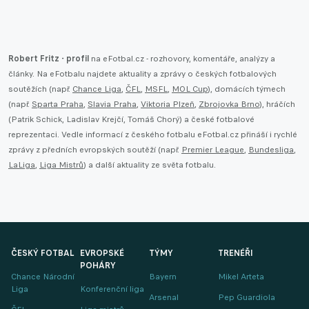
Robert Fritz - profil
na eFotbal.cz - rozhovory, komentáře, analýzy a
články. Na eFotbalu najdete aktuality a zprávy o českých fotbalových
soutěžích (např.
Chance Liga
,
ČFL
,
MSFL
,
MOL Cup
), domácích týmech
(např.
Sparta Praha
,
Slavia Praha
,
Viktoria Plzeň
,
Zbrojovka Brno
), hráčích
(Patrik Schick, Ladislav Krejčí, Tomáš Chorý) a české fotbalové
reprezentaci. Vedle informací z českého fotbalu eFotbal.cz přináší i rychlé
zprávy z předních evropských soutěží (např.
Premier League
,
Bundesliga
,
LaLiga
,
Liga Mistrů
) a další aktuality ze světa fotbalu.
ČESKÝ FOTBAL
EVROPSKÉ
TÝMY
TRENÉŘI
POHÁRY
Chance Národní
Bayern
Mikel Arteta
Liga
Konferenční liga
Arsenal
Pep Guardiola