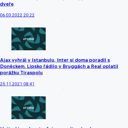
dveře
06.03.2022 20:22
Ajax vyhrál v Istanbulu, Inter si doma poradil s
Doněckem. Lipsko řádilo v Bruggách a Real oplatil
porážku Tiraspolu
25.11.2021 08:41