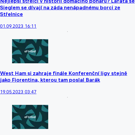
Nejlepší střelci v historii domácího poháru? Lafata se
Sieglem se dívají na záda nenápadnému borci ze
Střelnice
01.09.2023 16:11
West Ham si zahraje finále Konferenční ligy stejně
jako Fiorentina, kterou tam poslal Barák
19.05.2023 03:47