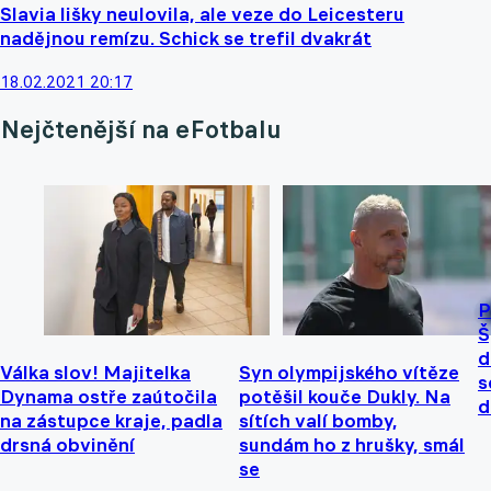
Slavia lišky neulovila, ale veze do Leicesteru
nadějnou remízu. Schick se trefil dvakrát
18.02.2021 20:17
Nejčtenější na eFotbalu
P
Š
d
Válka slov! Majitelka
Syn olympijského vítěze
s
Dynama ostře zaútočila
potěšil kouče Dukly. Na
d
na zástupce kraje, padla
sítích valí bomby,
drsná obvinění
sundám ho z hrušky, smál
se