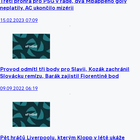
Třetí prohra pro PSG v řadě, dva Mbappého góly
neplatily. AC ukončilo mizérii
15.02.2023 07:09
Provod odmítl tři body pro Slavii, Kozák zachránil
Slovácku remízu, Barák zajistil Fiorentině bod
09.09.2022 06:19
Pět hráčů Liverpoolu, kterým Klopp v létě ukáže