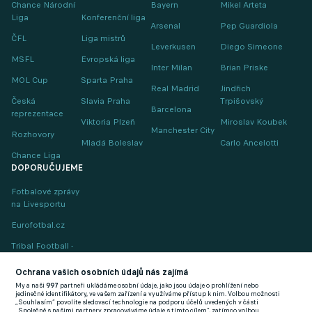
Chance Národní
Bayern
Mikel Arteta
Liga
Konferenční liga
Arsenal
Pep Guardiola
ČFL
Liga mistrů
Leverkusen
Diego Simeone
MSFL
Evropská liga
Inter Milan
Brian Priske
MOL Cup
Sparta Praha
Real Madrid
Jindřich
Česká
Slavia Praha
Trpišovský
Barcelona
reprezentace
Viktoria Plzeň
Miroslav Koubek
Manchester City
Rozhovory
Mladá Boleslav
Carlo Ancelotti
Chance Liga
DOPORUČUJEME
Fotbalové zprávy
na Livesportu
Eurofotbal.cz
Tribal Football -
Football News
(EN)
Ochrana vašich osobních údajů nás zajímá
My a naši
997
partneři ukládáme osobní údaje, jako jsou údaje o prohlížení nebo
FlashFutbal (SK)
jedinečné identifikátory, ve vašem zařízení a využíváme přístup k nim. Volbou možnosti
„Souhlasím“ povolíte sledovací technologie na podporu účelů uvedených v části
„Společně s našimi partnery zpracováváme údaje s tímto cílem“, zatímco volbou