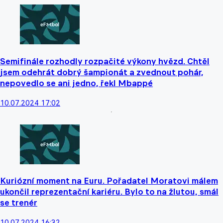
Semifinále rozhodly rozpačité výkony hvězd. Chtěl
jsem odehrát dobrý šampionát a zvednout pohár,
nepovedlo se ani jedno, řekl Mbappé
10.07.2024 17:02
Kuriózní moment na Euru. Pořadatel Moratovi málem
ukončil reprezentační kariéru. Bylo to na žlutou, smál
se trenér
10.07.2024 16:32