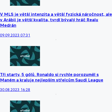
V MLS je větší intenzita a větší fyzická náročnost, ale
v Arábii je větší kvalita, tvrdí bývalý hráč Realu
Medrán
09.09.2023 07:31
Tři starty, 5 gólů. Ronaldo si rychle porozuměl s
Maném a kraluje nejlepším střelcům Saudi League
30.08.2023 16:28