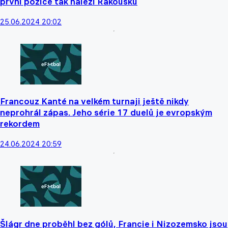
první pozice tak náleží Rakousku
25.06.2024 20:02
Francouz Kanté na velkém turnaji ještě nikdy
neprohrál zápas. Jeho série 17 duelů je evropským
rekordem
24.06.2024 20:59
Šlágr dne proběhl bez gólů, Francie i Nizozemsko jsou