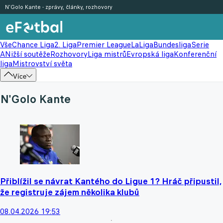
N'Golo Kante - zprávy, články, rozhovory
Vše
Chance Liga
2. Liga
Premier League
LaLiga
Bundesliga
Serie
A
Nižší soutěže
Rozhovory
Liga mistrů
Evropská liga
Konferenční
liga
Mistrovství světa
Více
N'Golo Kante
Přiblížil se návrat Kantého do Ligue 1? Hráč připustil,
že registruje zájem několika klubů
08.04.2026 19:53