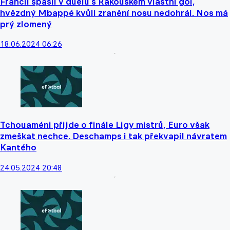
Francii spasil v duelu s Rakouskem vlastní gól,
hvězdný Mbappé kvůli zranění nosu nedohrál. Nos má
prý zlomený
18.06.2024 06:26
Tchouaméni přijde o finále Ligy mistrů, Euro však
zmeškat nechce. Deschamps i tak překvapil návratem
Kantého
24.05.2024 20:48