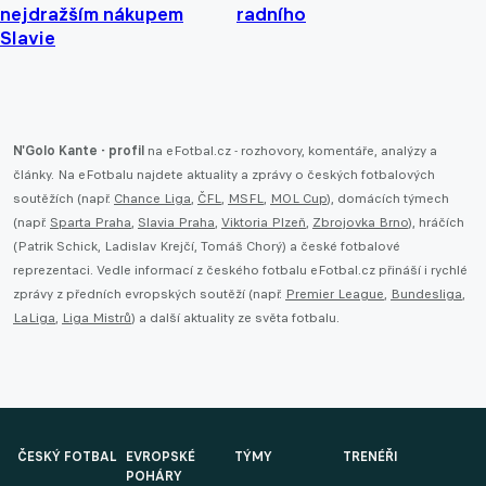
nejdražším nákupem
radního
Slavie
N'Golo Kante - profil
na eFotbal.cz - rozhovory, komentáře, analýzy a
články. Na eFotbalu najdete aktuality a zprávy o českých fotbalových
soutěžích (např.
Chance Liga
,
ČFL
,
MSFL
,
MOL Cup
), domácích týmech
(např.
Sparta Praha
,
Slavia Praha
,
Viktoria Plzeň
,
Zbrojovka Brno
), hráčích
(Patrik Schick, Ladislav Krejčí, Tomáš Chorý) a české fotbalové
reprezentaci. Vedle informací z českého fotbalu eFotbal.cz přináší i rychlé
zprávy z předních evropských soutěží (např.
Premier League
,
Bundesliga
,
LaLiga
,
Liga Mistrů
) a další aktuality ze světa fotbalu.
ČESKÝ FOTBAL
EVROPSKÉ
TÝMY
TRENÉŘI
POHÁRY