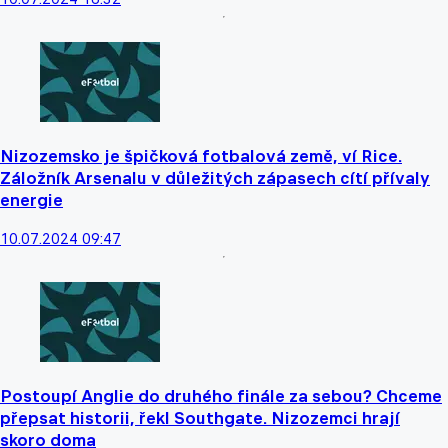
Nizozemsko je špičková fotbalová země, ví Rice.
Záložník Arsenalu v důležitých zápasech cítí přívaly
energie
10.07.2024 09:47
Postoupí Anglie do druhého finále za sebou? Chceme
přepsat historii, řekl Southgate. Nizozemci hrají
skoro doma