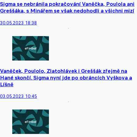
Sigma se nebránila pokračování Vaněčka, Poulola ani
Greššáka, s Minářem se však nedohodli a všichni mizí
30.05.2023 18:38
Vaněček, Poulolo, Zlatohlávek i Greššák zřejmě na
Hané skončí. Sigma nyní jde po obráncích Vyškova a
Líšně
03.05.2023 10:45