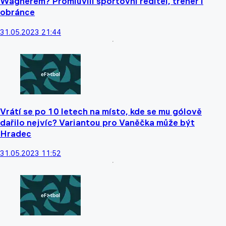
Wágnerem? Promluvili sportovní ředitel, trenér i
obránce
31.05.2023 21:44
Vrátí se po 10 letech na místo, kde se mu gólově
dařilo nejvíc? Variantou pro Vaněčka může být
Hradec
31.05.2023 11:52