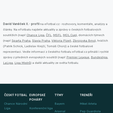
David Vaněček II. - profil
na eFotbal.cz - rozhovory, komentáře, analýzy a
články. Na eFotbalu najdete aktuality a zprávy o českých fotbalových
soutěžích (např.
Chance Liga
,
ČFL
,
MSFL
,
MOL Cup
), domácích týmech
(např.
Sparta Praha
,
Slavia Praha
,
Viktoria Plzeň
,
Zbrojovka Brno
), hráčích
(Patrik Schick, Ladislav Krejčí, Tomáš Chorý) a české fotbalové
reprezentaci. Vedle informací z českého fotbalu eFotbal.cz přináší i rychlé
zprávy z předních evropských soutěží (např.
Premier League
,
Bundesliga
,
LaLiga
,
Liga Mistrů
) a další aktuality ze světa fotbalu.
ČESKÝ FOTBAL
EVROPSKÉ
TÝMY
TRENÉŘI
POHÁRY
Chance Národní
Bayern
Mikel Arteta
Liga
Konferenční liga
Arsenal
Pep Guardiola