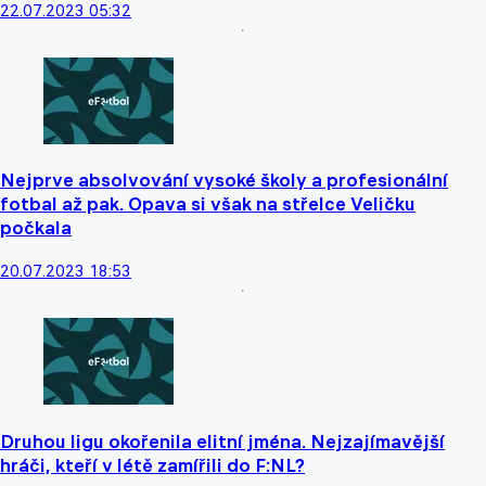
22.07.2023 05:32
Nejprve absolvování vysoké školy a profesionální
fotbal až pak. Opava si však na střelce Veličku
počkala
20.07.2023 18:53
Druhou ligu okořenila elitní jména. Nejzajímavější
hráči, kteří v létě zamířili do F:NL?