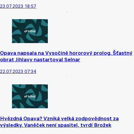
23.07.2023 18:57
Opava napsala na Vysočině hororový prolog. Šťastný
obrat Jihlavy nastartoval Selnar
22.07.2023 07:34
Hvězdná Opava? Vzniká velká zodpovědnost za
výsledky. Vaněček není spasitel, tvrdí Brožek