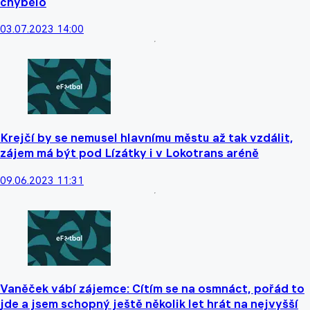
chybělo
03.07.2023 14:00
Krejčí by se nemusel hlavnímu městu až tak vzdálit,
zájem má být pod Lízátky i v Lokotrans aréně
09.06.2023 11:31
Vaněček vábí zájemce: Cítím se na osmnáct, pořád to
jde a jsem schopný ještě několik let hrát na nejvyšší