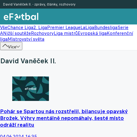
David Vaněček II. - zprávy, články, rozhovory
Vše
Chance Liga
2. Liga
Premier League
LaLiga
Bundesliga
Serie
A
Nižší soutěže
Rozhovory
Liga mistrů
Evropská liga
Konferenční
liga
Mistrovství světa
Více
David Vaněček II.
Pohár se Spartou nás rozstřelil, bilancuje opavský
Brožek. Výhry mentálně nepomáhaly, šesté místo
odráží realitu
04.06.2024 16:35