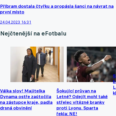
Příbram dostala čtyřku a propásla šanci na návrat na
první místo
24.04.2023 16:31
Nejčtenější na eFotbalu
S
b
L
Válka slov! Majitelka
Šokující průvan na
k
Dynama ostře zaútočila
Letné? Odejít mohl také
na zástupce kraje, padla
střelec vítězné branky
drsná obvinění
proti Lyonu. Sparta
řekla: NE!