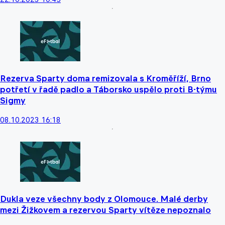
Rezerva Sparty doma remizovala s Kroměříží, Brno
potřetí v řadě padlo a Táborsko uspělo proti B-týmu
Sigmy
08.10.2023 16:18
Dukla veze všechny body z Olomouce. Malé derby
mezi Žižkovem a rezervou Sparty vítěze nepoznalo