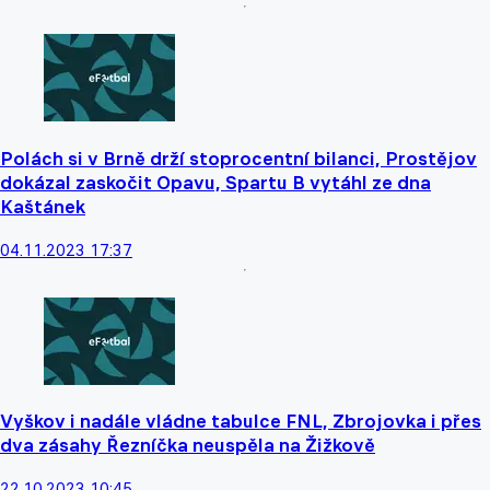
Polách si v Brně drží stoprocentní bilanci, Prostějov
dokázal zaskočit Opavu, Spartu B vytáhl ze dna
Kaštánek
04.11.2023 17:37
Vyškov i nadále vládne tabulce FNL, Zbrojovka i přes
dva zásahy Řezníčka neuspěla na Žižkově
22.10.2023 10:45