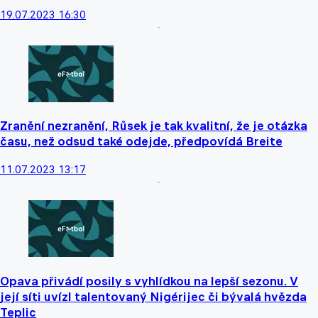
19.07.2023 16:30
Zranění nezranění, Růsek je tak kvalitní, že je otázka
času, než odsud také odejde, předpovídá Breite
11.07.2023 13:17
Opava přivádí posily s vyhlídkou na lepší sezonu. V
její síti uvízl talentovaný Nigérijec či bývalá hvězda
Teplic