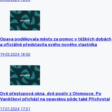
Opava poděkovala městu za pomoc v těžkých dobách
a oficiálně představila svého nového vlastníka
19.03.2024 18:50
Dvě přestupová okna, dvě posily z Olomouce. Po
Vaněčkovi přichází na opavskou půdu také Přichystal
17.01.2024 17:31