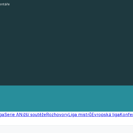
mentáře
ga
Serie A
Nižší soutěže
Rozhovory
Liga mistrů
Evropská liga
Konfer