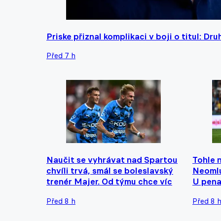
Priske přiznal komplikaci v boji o titul: D
Před 7 h
Naučit se vyhrávat nad Spartou
Tohle 
chvíli trvá, smál se boleslavský
Neomlu
trenér Majer. Od týmu chce víc
U pena
Před 8 h
Před 8 