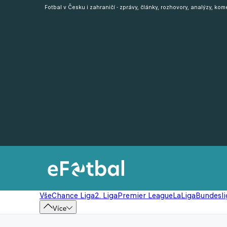
Fotbal v Česku i zahraničí - zprávy, články, rozhovory, analýzy, ko
Vše
Chance Liga
2. Liga
Premier League
LaLiga
Bundesli
Více