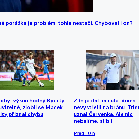
ruhá porážka je problém, tohle nestačí. Chyboval i on?
nebyl výkon hodný Sparty.
Zlín je dál na nule, doma
vitelné, zlobil se Macek.
nevystřelil na bránu. Trist
lty přiznal chybu
uznal Červenka. Ale nic
nebalíme, slíbil
h
Před 10 h