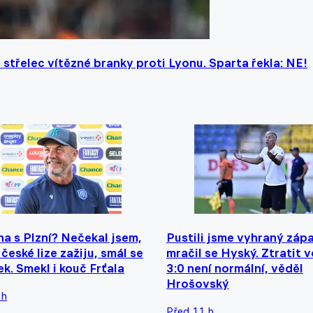
 střelec vítězné branky proti Lyonu. Sparta řekla: NE!
na s Plzní? Nečekal jsem,
Pustili jsme vyhraný zápa
 české lize zažiju, smál se
mračil se Hyský. Ztratit 
k. Smekl i kouč Frťala
3:0 není normální, věděl
Hrošovský
 h
Před 11 h