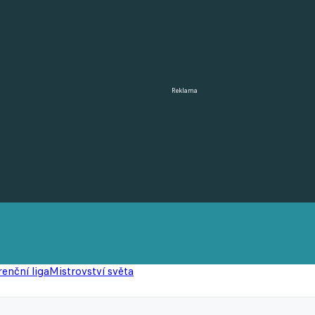
Reklama
enční liga
Mistrovství světa