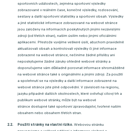
sportovních událostech, zejména sportovní výsledky
zobrazované v reálném čase, konečné výsledky, rozlosování,
sestavy a další sportovní statistiky a sportovní obsah. Výsledky
a jiné statistické informace zobrazované na webové stránce
jsou založeny na informacích poskytnutých jinými nezávislými
zdroji (od třetích stran), naším úsilím nebo jinými oficiálními
aplikacemi. Přestože vyvíjíme veškeré úsilí, abychom pravidelně
aktualizovali obsah a kontrolovali výsledky či jiné informace
zobrazené na webové stránce, nečiníme žádné přísliby ani
neposkytujeme žádné záruky ohledně webové stránky a
doporučujeme vám důkladně porovnat informace shromážděné
na webové stránce také s originálními a jinými zdroji. Za použití
a spolehnutí se na výsledky a další informace zobrazené na
webové stránce jste plně odpovědní. V závislosti na regionu,
jazyku případně dalších okolnostech, které ovlivňují cílový trh a
publikum webové stránky, může být na webové
stránce dostupné také sportovní zpravodajství, tvořené naším
obsahem nebo obsahem třetích stran.
Použití stránky na vlastní riziko.
Webovou stránku