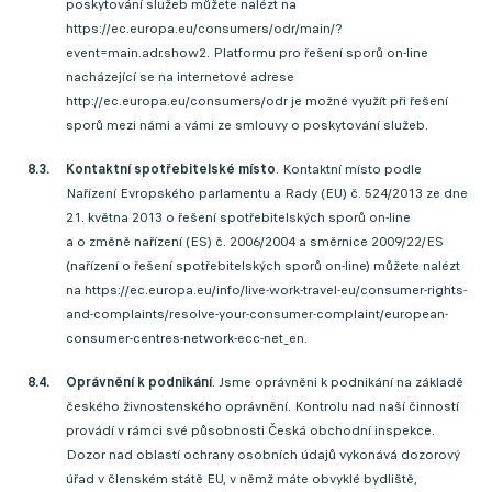
poskytování služeb můžete nalézt na
https://ec.europa.eu/consumers/odr/main/?
event=main.adr.show2. Platformu pro řešení sporů on-line
nacházející se na internetové adrese
http://ec.europa.eu/consumers/odr je možné využít při řešení
sporů mezi námi a vámi ze smlouvy o poskytování služeb.
Kontaktní spotřebitelské místo
. Kontaktní místo podle
Nařízení Evropského parlamentu a Rady (EU) č. 524/2013 ze dne
21. května 2013 o řešení spotřebitelských sporů on-line
a o změně nařízení (ES) č. 2006/2004 a směrnice 2009/22/ES
(nařízení o řešení spotřebitelských sporů on-line) můžete nalézt
na https://ec.europa.eu/info/live-work-travel-eu/consumer-rights-
and-complaints/resolve-your-consumer-complaint/european-
consumer-centres-network-ecc-net_en.
Oprávnění k podnikání
. Jsme oprávněni k podnikání na základě
českého živnostenského oprávnění. Kontrolu nad naší činností
provádí v rámci své působnosti Česká obchodní inspekce.
Dozor nad oblastí ochrany osobních údajů vykonává dozorový
úřad v členském státě EU, v němž máte obvyklé bydliště,