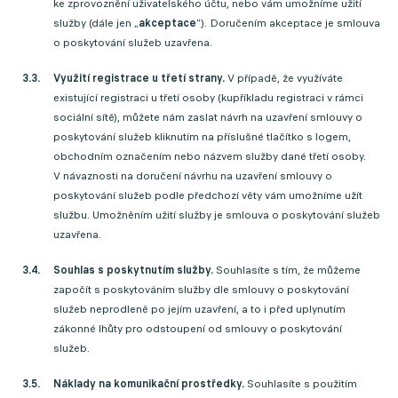
ke zprovoznění uživatelského účtu, nebo vám umožníme užití
služby (dále jen „
akceptace
“). Doručením akceptace je smlouva
o poskytování služeb uzavřena.
Využití registrace u třetí strany.
V případě, že využíváte
existující registraci u třetí osoby (kupříkladu registraci v rámci
sociální sítě), můžete nám zaslat návrh na uzavření smlouvy o
poskytování služeb kliknutím na příslušné tlačítko s logem,
obchodním označením nebo názvem služby dané třetí osoby.
V návaznosti na doručení návrhu na uzavření smlouvy o
poskytování služeb podle předchozí věty vám umožníme užít
službu. Umožněním užití služby je smlouva o poskytování služeb
uzavřena.
Souhlas s poskytnutím služby.
Souhlasíte s tím, že můžeme
započít s poskytováním služby dle smlouvy o poskytování
služeb neprodleně po jejím uzavření, a to i před uplynutím
zákonné lhůty pro odstoupení od smlouvy o poskytování
služeb.
Náklady na komunikační prostředky.
Souhlasíte s použitím