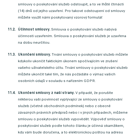
smlouvy o poskytování služeb odstoupit, a to ve lhůtě čtrnácti
(14) dnů od jejího uzavření. Pro takové odstoupení od smlouvy
můžete využít námi poskytovaný vzorový formulář.
Účinnost smlouvy.
Smlouva o poskytování služeb nabývá
účinnosti uzavřením. Smlouva o poskytování služeb je uzavřena
na dobu neurčitou.
Ukončení smlouvy.
Trvání smlouvy o poskytování služeb můžete
kdykoliv ukončit faktickým úkonem spočívajícím ve zrušení
vašeho uživatelského účtu. Trvání smlouvy o poskytování služeb
můžete ukončit také tím, že nás požádáte o výmaz vašich
osobních údajů v souladu s nařízením GDPR.
Ukončení smlouvy z naší strany.
V případě, že porušíte
některou vaši povinnost vyplývající ze smlouvy o poskytování
služeb (včetně obchodních podmínek) nebo z obecně
závazných právních předpisů nebo i v jiných případech, můžeme
smlouvu o poskytování služeb vypovědět. Výpověď smlouvy o
poskytování služeb podle tohoto článku je účinná okamžikem,
kdy vám bude doručena, a to elektronickou poštou na adresu