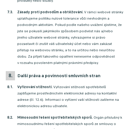
produkty nebo služby.
Zásady proti podvodům a obtěžování.
V rámci webové stránky
uplatňujeme politiku nulové tolerance vůči nevhodným a
podvodným aktivitám. Pokud podle našeho uvážení zjistíme, že
jste se pokusili jakýmkoliv způsobem podvést nás a/nebo
jiného uživatele webové stránky, vyhrazujeme si právo
pozastavit či zrušit váš uživatelský účet nebo vám zakázat
přístup na webovou stránku, a to na určitou nebo neurčitou
dobu. Za přijetí takového opatření neneseme odpovědnost
v rozsahu povoleném platnými právními předpisy.
další práva a povinnosti smluvních stran
Vyřizování stížností.
Vyřizování stížností spotřebitelů
zajišťujeme prostřednictvím elektronické adresy na kontaktní
adrese (čl. 12.6). Informaci o vyřízení vaší stížnosti zašleme na
elektronickou adresu uživatele.
Mimosoudní řešení spotřebitelských sporů.
Orgán příslušný k
mimosoudnímu řešení spotřebitelských sporů ze smlouvy o