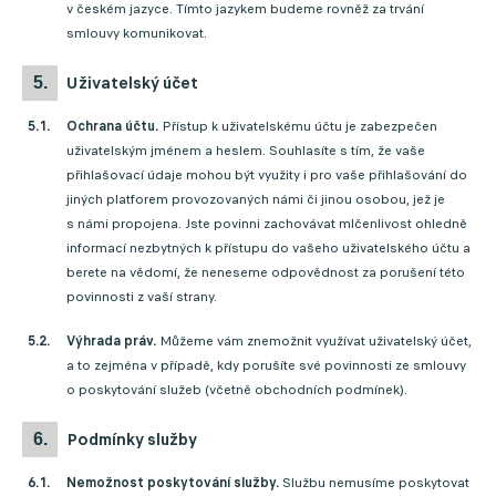
v českém jazyce. Tímto jazykem budeme rovněž za trvání
smlouvy komunikovat.
uživatelský účet
Ochrana účtu.
Přístup k uživatelskému účtu je zabezpečen
uživatelským jménem a heslem. Souhlasíte s tím, že vaše
přihlašovací údaje mohou být využity i pro vaše přihlašování do
jiných platforem provozovaných námi či jinou osobou, jež je
s námi propojena. Jste povinni zachovávat mlčenlivost ohledně
informací nezbytných k přístupu do vašeho uživatelského účtu a
berete na vědomí, že neneseme odpovědnost za porušení této
povinnosti z vaší strany.
Výhrada práv.
Můžeme vám znemožnit využívat uživatelský účet,
a to zejména v případě, kdy porušíte své povinnosti ze smlouvy
o poskytování služeb (včetně obchodních podmínek).
podmínky služby
Nemožnost poskytování služby.
Službu nemusíme poskytovat