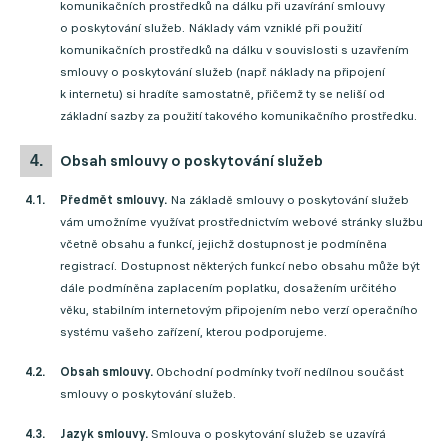
komunikačních prostředků na dálku při uzavírání smlouvy
o poskytování služeb. Náklady vám vzniklé při použití
komunikačních prostředků na dálku v souvislosti s uzavřením
smlouvy o poskytování služeb (např. náklady na připojení
k internetu) si hradíte samostatně, přičemž ty se neliší od
základní sazby za použití takového komunikačního prostředku.
obsah smlouvy o poskytování služeb
Předmět smlouvy.
Na základě smlouvy o poskytování služeb
vám umožníme využívat prostřednictvím webové stránky službu
včetně obsahu a funkcí, jejichž dostupnost je podmíněna
registrací. Dostupnost některých funkcí nebo obsahu může být
dále podmíněna zaplacením poplatku, dosažením určitého
věku, stabilním internetovým připojením nebo verzí operačního
systému vašeho zařízení, kterou podporujeme.
Obsah smlouvy.
Obchodní podmínky tvoří nedílnou součást
smlouvy o poskytování služeb.
Jazyk smlouvy.
Smlouva o poskytování služeb se uzavírá