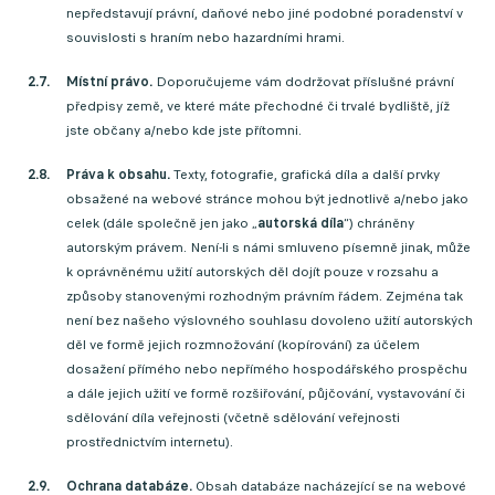
nepředstavují právní, daňové nebo jiné podobné poradenství v
souvislosti s hraním nebo hazardními hrami.
Místní právo.
Doporučujeme vám dodržovat příslušné právní
předpisy země, ve které máte přechodné či trvalé bydliště, jíž
jste občany a/nebo kde jste přítomni.
Práva k obsahu.
Texty, fotografie, grafická díla a další prvky
obsažené na webové stránce mohou být jednotlivě a/nebo jako
celek (dále společně jen jako „
autorská díla
“) chráněny
autorským právem. Není-li s námi smluveno písemně jinak, může
k oprávněnému užití autorských děl dojít pouze v rozsahu a
způsoby stanovenými rozhodným právním řádem. Zejména tak
není bez našeho výslovného souhlasu dovoleno užití autorských
děl ve formě jejich rozmnožování (kopírování) za účelem
dosažení přímého nebo nepřímého hospodářského prospěchu
a dále jejich užití ve formě rozšiřování, půjčování, vystavování či
sdělování díla veřejnosti (včetně sdělování veřejnosti
prostřednictvím internetu).
Ochrana databáze.
Obsah databáze nacházející se na webové