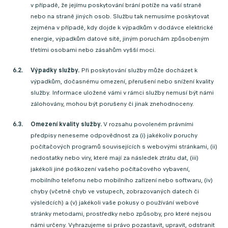
v případě, že jejímu poskytování brání potíže na vaší straně
nebo na straně jiných osob. Službu tak nemusíme poskytovat
zejména v případě, kdy dojde k výpadkům v dodávce elektrické
energie, výpadkům datové sítě, jiným poruchám způsobeným
třetími osobami nebo zásahům vyšší moci.
Výpadky služby.
Při poskytování služby může docházet k
výpadkům, dočasnému omezení, přerušení nebo snížení kvality
služby. Informace uložené vámi v rámci služby nemusí být námi
zálohovány, mohou být porušeny či jinak znehodnoceny.
Omezení kvality služby.
V rozsahu povoleném právními
předpisy neneseme odpovědnost za (i) jakékoliv poruchy
počítačových programů souvisejících s webovými stránkami, (ii)
nedostatky nebo viry, které mají za následek ztrátu dat, (iii)
jakékoli jiné poškození vašeho počítačového vybavení,
mobilního telefonu nebo mobilního zařízení nebo softwaru, (iv)
chyby (včetně chyb ve vstupech, zobrazovaných datech či
výsledcích) a (v) jakékoli vaše pokusy o používání webové
stránky metodami, prostředky nebo způsoby, pro které nejsou
námi určeny. Vyhrazujeme si právo pozastavit, upravit, odstranit