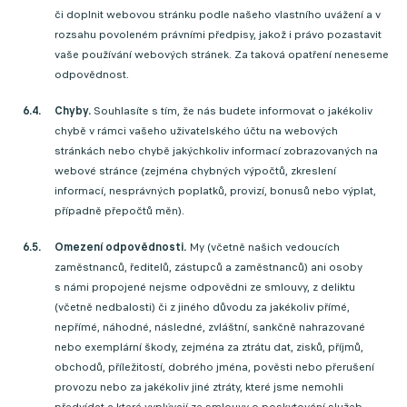
či doplnit webovou stránku podle našeho vlastního uvážení a v
rozsahu povoleném právními předpisy, jakož i právo pozastavit
vaše používání webových stránek. Za taková opatření neneseme
odpovědnost.
Chyby.
Souhlasíte s tím, že nás budete informovat o jakékoliv
chybě v rámci vašeho uživatelského účtu na webových
stránkách nebo chybě jakýchkoliv informací zobrazovaných na
webové stránce (zejména chybných výpočtů, zkreslení
informací, nesprávných poplatků, provizí, bonusů nebo výplat,
případně přepočtů měn).
Omezení odpovědnosti.
My (včetně našich vedoucích
zaměstnanců, ředitelů, zástupců a zaměstnanců) ani osoby
s námi propojené nejsme odpovědni ze smlouvy, z deliktu
(včetně nedbalosti) či z jiného důvodu za jakékoliv přímé,
nepřímé, náhodné, následné, zvláštní, sankčně nahrazované
nebo exemplární škody, zejména za ztrátu dat, zisků, příjmů,
obchodů, příležitostí, dobrého jména, pověsti nebo přerušení
provozu nebo za jakékoliv jiné ztráty, které jsme nemohli