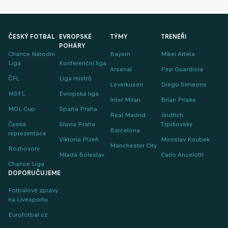
ČESKÝ FOTBAL
EVROPSKÉ
TÝMY
TRENÉŘI
POHÁRY
Chance Národní
Bayern
Mikel Arteta
Liga
Konferenční liga
Arsenal
Pep Guardiola
ČFL
Liga mistrů
Leverkusen
Diego Simeone
MSFL
Evropská liga
Inter Milan
Brian Priske
MOL Cup
Sparta Praha
Real Madrid
Jindřich
Česká
Slavia Praha
Trpišovský
Barcelona
reprezentace
Viktoria Plzeň
Miroslav Koubek
Manchester City
Rozhovory
Mladá Boleslav
Carlo Ancelotti
Chance Liga
DOPORUČUJEME
Fotbalové zprávy
na Livesportu
Eurofotbal.cz