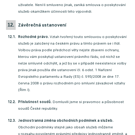
uživatele. Není-li smluveno jinak, zaniká smlouva o poskytování
služeb okamžikem účinnosti této výpovědi.
závěrečná ustanovení
Rozhodné právo.
Vztah tvořený touto smlouvou o poskytování
služeb je založený na českém právu a tímto právem se i řídí.
Volbou práva podle předchozí věty nejste zbaveni ochrany,
kterou vám poskytují ustanovení právního řádu, od nichž se
nelze smluvně odchýlit, a jež by se v případě neexistence volby
práva jinak použila dle ustanovení čl. 6 odst. 1 Nařízení
Evropského parlamentu a Rady (ES) č. 593/2008 ze dne 17.
června 2008 o právu rozhodném pro smluvní závazkové vztahy
(Řím I).
Příslušnost soudů.
Domluvili jsme si pravomoc a působnost
soudů České republiky.
Jednostranná změna obchodních podmínek a služeb.
Obchodní podmínky stejně jako obsah služeb můžeme
v rozsahu povoleném právními předpisy jednostranně změnit, a