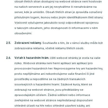
obsah třetích stran dostupný na webové stránce není hostován
na našich serverech a ani jej nevytváříme či nenahráváme na
server, kde je umístěn. Obsah třetích stran je zpravidla označený
příslušným logem, ikonou nebo jiným identifikátorem třetí strany.
Výslovně vylučujeme jakoukoliv svoji odpovědnost spojenou
s takovým obsahem, jeho dostupností či informacemi v něm
obsaženými.
Zobrazení reklamy.
Souhlasíte s tím, že v rámci služby může být
zobrazována reklama, včetně reklamy třetích osob.
Vztah k hazardním hrám.
Užití webové stránky je zcela na vaše
riziko. Webová stránka není herní aplikací ani aplikací pro
provozování hazardních her. Neprovozujeme hry ani hazardní hry,
proto nepřijímáme ani nekontrolujeme vaše finanční či jiné
prostředky a nepodílíme se na žádných transakcích
souvisejících s hazardními hrami. Sázkové kurzy, které se
zobrazují na webové stránce, jsou předkládány se
zpravodajským účelem. Žádná sdělení nebo informace
zveřejněné na webové stránce nepředstavují doporučení
ohledně účasti na hře nebo ohledně uzavření sázky, ani