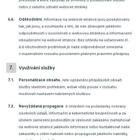
předvídat a které vyplývají ze smlouvy o poskytování služeb
nebo z vašeho užívání webové stránky.
Odškodnění.
Informace na webové stránce jsou poskytovány
tak, jak jsou, a souhlasíte s tím, že nás zbavujete jakékoliv
odpovědnosti v souvislosti s webovou stránkou a informacemi
obsaženými na webové stránce. Bez ohledu na ustanovení čl.
6.6 obchodních podmínek je naše odpovědnost omezena
v maximálním rozsahu povoleném platnými právními předpisy.
využívání služby
Personalizace obsahu.
Jste oprávněni přizpůsobit obsah
služby vlastním potřebám, avšak vždy pouze v rozsahu
možností nastavení nabízených službou.
Nevyžádaná propagace
. S ohledem na požadavky ochrany
osobních údajů, informační a kybernetické bezpečnosti a za
účelem zamezení podvodům je výslovně zakázáno zveřejňovat
na webové stránce jakékoliv informace nebo kontaktovat naše
zákazníky s cílem nabízet nebo propagovat jakékoliv nabídky,