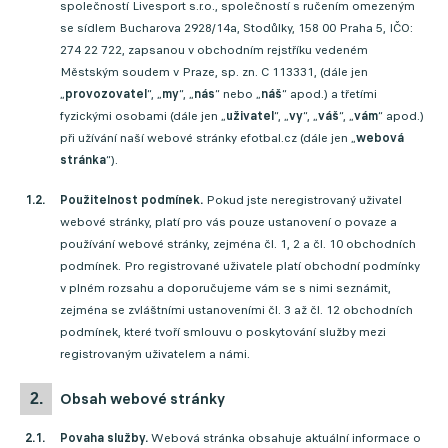
společností Livesport s.r.o., společností s ručením omezeným
se sídlem Bucharova 2928/14a, Stodůlky, 158 00 Praha 5, IČO:
274 22 722, zapsanou v obchodním rejstříku vedeném
Městským soudem v Praze, sp. zn. C 113331, (dále jen
„
provozovatel
“, „
my
“, „
nás
“ nebo „
náš
“ apod.) a třetími
fyzickými osobami (dále jen „
uživatel
“, „
vy
“, „
váš
“, „
vám
“ apod.)
při užívání naší webové stránky efotbal.cz (dále jen „
webová
stránka
“).
Použitelnost podmínek.
Pokud jste neregistrovaný uživatel
webové stránky, platí pro vás pouze ustanovení o povaze a
používání webové stránky, zejména čl. 1, 2 a čl. 10 obchodních
podmínek. Pro registrované uživatele platí obchodní podmínky
v plném rozsahu a doporučujeme vám se s nimi seznámit,
zejména se zvláštními ustanoveními čl. 3 až čl. 12 obchodních
podmínek, které tvoří smlouvu o poskytování služby mezi
registrovaným uživatelem a námi.
obsah webové stránky
Povaha služby.
Webová stránka obsahuje aktuální informace o