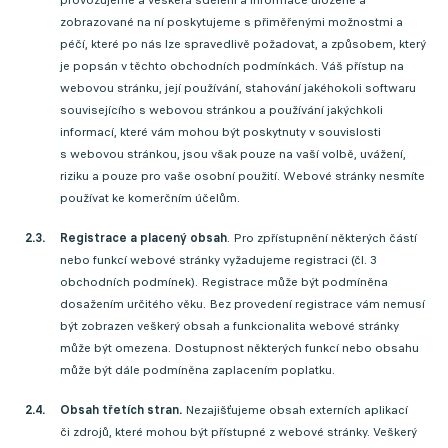
provozujeme a veškerá sdělení a informace uložené a
zobrazované na ní poskytujeme s přiměřenými možnostmi a
péčí, které po nás lze spravedlivě požadovat, a způsobem, který
je popsán v těchto obchodních podmínkách. Váš přístup na
webovou stránku, její používání, stahování jakéhokoli softwaru
souvisejícího s webovou stránkou a používání jakýchkoli
informací, které vám mohou být poskytnuty v souvislosti
s webovou stránkou, jsou však pouze na vaší volbě, uvážení,
riziku a pouze pro vaše osobní použití. Webové stránky nesmíte
používat ke komerčním účelům.
Registrace a placený obsah
. Pro zpřístupnění některých částí
nebo funkcí webové stránky vyžadujeme registraci (čl. 3
obchodních podmínek). Registrace může být podmíněna
dosažením určitého věku. Bez provedení registrace vám nemusí
být zobrazen veškerý obsah a funkcionalita webové stránky
může být omezena. Dostupnost některých funkcí nebo obsahu
může být dále podmíněna zaplacením poplatku.
Obsah třetích stran.
Nezajišťujeme obsah externích aplikací
či zdrojů, které mohou být přístupné z webové stránky. Veškerý