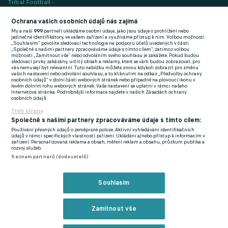
Tribal Football -
Football News
(EN)
Ochrana vašich osobních údajů nás zajímá
My a naši
999
partneři ukládáme osobní údaje, jako jsou údaje o prohlížení nebo
FlashFutbal (SK)
jedinečné identifikátory, ve vašem zařízení a využíváme přístup k nim. Volbou možnosti
„Souhlasím“ povolíte sledovací technologie na podporu účelů uvedených v části
„Společně s našimi partnery zpracováváme údaje s tímto cílem“, zatímco volbou
Tenisportal.cz
možnosti „Zamítnout vše“ nebo odvoláním svého souhlasu je zakážete. Pokud budou
sledovací prvky zakázány, určitý obsah a reklamy, které se vám budou zobrazovat, pro
Tenisové zprávy
vás nemusejí být relevantní. Tuto nabídku můžete znovu kdykoli zobrazit pro změnu
vašich nastavení nebo odvolání souhlasu, a to kliknutím na odkaz „Předvolby ochrany
na Livesportu
osobních údajů“ v dolní části webových stránek nebo případně na plovoucí ikonu v
levém dolním rohu webových stránek. Vaše nastavení se uplatní v rámci našeho
Internetová stránka. Podrobnější informace najdete v našich Zásadách ochrany
osobních údajů.
Třetí strany
Společně s našimi partnery zpracováváme údaje s tímto cílem:
Používání přesných údajů o zeměpisné poloze. Aktivní vyhledávání identifikačních
Podmínky užití
GDPR a žurnalistika
údajů v rámci specifických vlastností zařízení. Ukládání a/nebo přístup k informacím v
zařízení. Personalizovaná reklama a obsah, měření reklam a obsahu, průzkum publika a
Zásady ochrany osobních údajů
Doporučené stránky
rozvoj služeb.
Seznam partnerů (dodavatelů)
Třetí strany
Tiráž
Souhlasím
© eFotbal
2026
Zamítnout vše