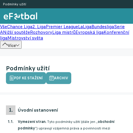
Podmínky užití
Vše
Chance Liga
2. Liga
Premier League
LaLiga
Bundesliga
Serie
A
Nižší soutěže
Rozhovory
Liga mistrů
Evropská liga
Konferenční
liga
Mistrovství světa
Více
Podmínky užití
PDF KE STAŽENÍ
ARCHIV
úvodní ustanovení
Vymezení stran.
Tyto podmínky užití (dále jen „
obchodní
podmínky
“) upravují vzájemná práva a povinnosti mezi