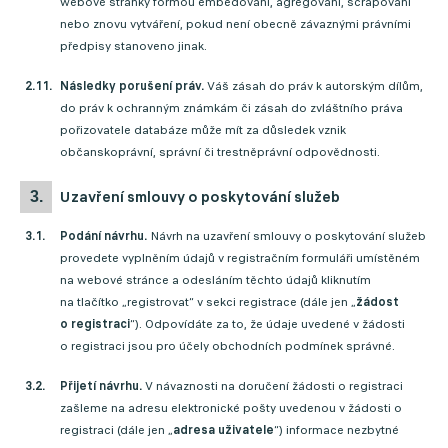
webové stránky formou embedování, agregování, scrapování
nebo znovu vytváření, pokud není obecně závaznými právními
předpisy stanoveno jinak.
Následky porušení práv.
Váš zásah do práv k autorským dílům,
do práv k ochranným známkám či zásah do zvláštního práva
pořizovatele databáze může mít za důsledek vznik
občanskoprávní, správní či trestněprávní odpovědnosti.
uzavření smlouvy o poskytování služeb
Podání návrhu.
Návrh na uzavření smlouvy o poskytování služeb
provedete vyplněním údajů v registračním formuláři umístěném
na webové stránce a odesláním těchto údajů kliknutím
na tlačítko „registrovat“ v sekci registrace (dále jen „
žádost
o registraci
“). Odpovídáte za to, že údaje uvedené v žádosti
o registraci jsou pro účely obchodních podmínek správné.
Přijetí návrhu.
V návaznosti na doručení žádosti o registraci
zašleme na adresu elektronické pošty uvedenou v žádosti o
registraci (dále jen „
adresa uživatele
“) informace nezbytné