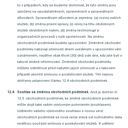
to v případech, kdy se budeme domnívat, že tyto změny jsou
založeny na opodstatněných, oprávněných a spravedlivých
důvodech. Spravedlivým důvodem je zejména: (a) rozvoj našich
služeb, (b) změna právní úpravy, (c) vývoj na trhu obdobných
služeb obdobných našim, (d) změna technologií a
organizačních procesů v naší společnosti. Na změnu
obchodních podmínek budete upozorněni. Změněné obchodní
podmínky nabývají účinnosti dnem uvedeným v upozornění vám
oznámeném, nejdříve však třicet (30) dnů ode dne, kdy jste byli o
takové změně informováni. Změněné obchodní podmínky
můžete odmítnout před nabytím jejich účinnosti a v takovém
případě ukončit smlouvu o poskytování služeb. Tím nejsou
dotčena ustanovení článku 12.4 obchodních podmínek.
Souhlas se změnou obchodních podmínek.
Aniž je dotčen čl.
12.3. obchodních podmínek, ke změně obchodních podmínek
může dojít také vaším výslovným potvrzením (souhlasem).
Udělením vašeho výslovného souhlasu s novou verzí
obchodních podmínek se nová verze stává od rozhodného data
nedílnou součástí smlouvy o poskytování služeb. K udělení