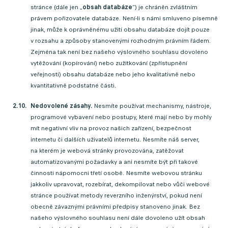
stránce (dále jen „
obsah databáze
“) je chráněn zvláštním
právem pořizovatele databáze. Není-li s námi smluveno písemně
jinak, může k oprávněnému užití obsahu databáze dojít pouze
v rozsahu a způsoby stanovenými rozhodným právním řádem.
Zejména tak není bez našeho výslovného souhlasu dovoleno
vytěžování (kopírování) nebo zužitkování (zpřístupnění
veřejnosti) obsahu databáze nebo jeho kvalitativně nebo
kvantitativně podstatné části.
Nedovolené zásahy.
Nesmíte používat mechanismy, nástroje,
programové vybavení nebo postupy, které mají nebo by mohly
mít negativní vliv na provoz našich zařízení, bezpečnost
internetu či dalších uživatelů internetu. Nesmíte náš server,
na kterém je webová stránky provozována, zatěžovat
automatizovanými požadavky a ani nesmíte být při takové
činnosti nápomocni třetí osobě. Nesmíte webovou stránku
jakkoliv upravovat, rozebírat, dekompilovat nebo vůči webové
stránce používat metody reverzního inženýrství, pokud není
obecně závaznými právními předpisy stanoveno jinak. Bez
našeho výslovného souhlasu není dále dovoleno užít obsah