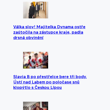
Válka slov! Majitelka Dynama ostře
zaútočila na zástupce kraje, padla
drsná obvinění
Slavia B po přestřelce bere tři body.
Ústí nad Labem po poločase snů
klopýtlo s Českou Lípou