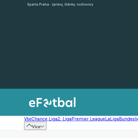
Sparta Praha - zprávy, články, rozhovory
Vše
Chance Liga
2. Liga
Premier League
LaLiga
Bundesli
Více