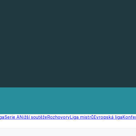
ga
Serie A
Nižší soutěže
Rozhovory
Liga mistrů
Evropská liga
Konfer