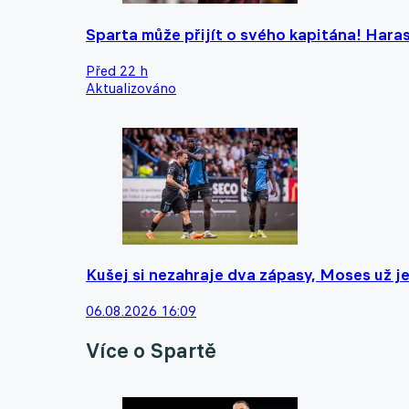
Sparta může přijít o svého kapitána! Haras
Před 22 h
Aktualizováno
Kušej si nezahraje dva zápasy, Moses už je
06.08.2026 16:09
Více o Spartě