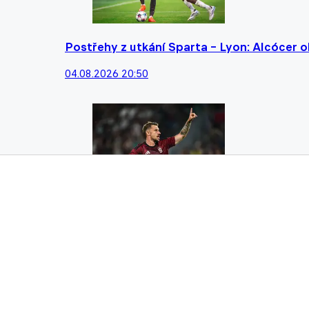
Postřehy z utkání Sparta – Lyon: Alcócer 
04.08.2026 20:50
První gól Sparty vstřelil, ten vítězný nase
04.08.2026 20:36