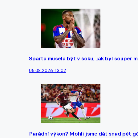
Sparta musela být v šoku, jak byl soupeř 
05.08.2026 13:02
Parádní výkon? Mohli jsme dát snad pět gól