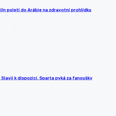
lín poletí do Arábie na zdravotní prohlídku
 Slavii k dispozici. Sparta pyká za fanoušky