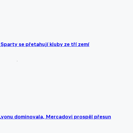
Sparty se přetahují kluby ze tří zemí
 Lyonu dominovala, Mercadovi prospěl přesun