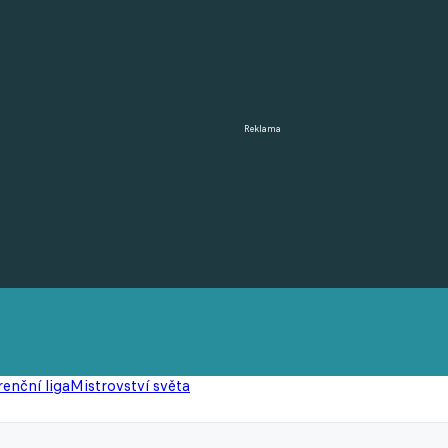
Reklama
enční liga
Mistrovství světa