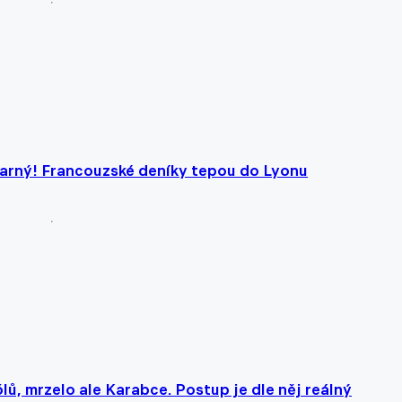
marný! Francouzské deníky tepou do Lyonu
ů, mrzelo ale Karabce. Postup je dle něj reálný