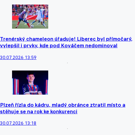
Trenérský chameleon úřaduje! Liberec byl přímočarý,
vylepšil i prvky, kde pod Kováčem nedominoval
30.07.2026 13:59
Plzeň řízla do kádru, mladý obránce ztratil místo a
stěhuje se na rok ke konkurenci
30.07.2026 13:18