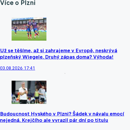
Více o Plzni
Už se těšíme, až si zahrajeme v Evropě, neskrývá
plzeňský Wiegele. Druhý zápas doma? Výhoda!
03.08.2026 17:41
Budoucnost Hyského v Plzni? Šádek v návalu emocí
nejedná. Krejčího ale vyrazil pár dní po titulu