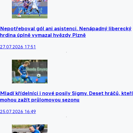
Nepotřeboval gól ani asistenci. Nenápadný liberecký
hrdina úplně vymazal hvězdy Plzně
27.07.2026 17:51
Mladí křídelníci i nové posily Sigmy. Deset hráčů, kteří
mohou zažít průlomovou sezonu
25.07.2026 16:49