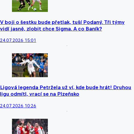
V boji o šestku bude přetlak, tuší Podaný. Tři týmy
vidí jasně, zlobit chce Sigma. A co Baník?
24.07.2026 15:01
Ligová legenda Petržela už ví, kde bude hrát! Druhou
ligu odmítl, vrací se na Plzeňsko
24.07.2026 10:26