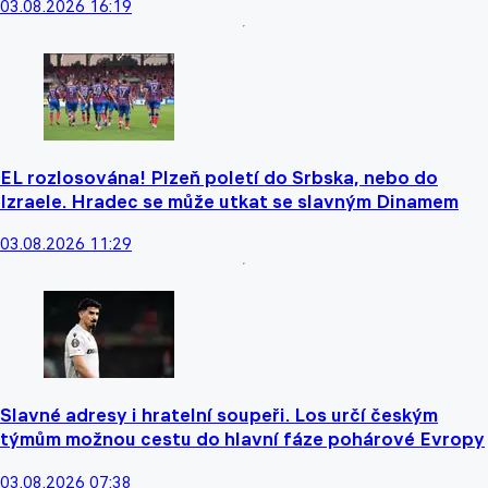
03.08.2026 16:19
EL rozlosována! Plzeň poletí do Srbska, nebo do
Izraele. Hradec se může utkat se slavným Dinamem
03.08.2026 11:29
Slavné adresy i hratelní soupeři. Los určí českým
týmům možnou cestu do hlavní fáze pohárové Evropy
03.08.2026 07:38