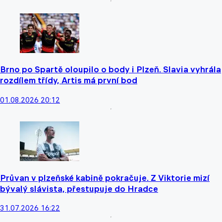
Brno po Spartě oloupilo o body i Plzeň. Slavia vyhrála
rozdílem třídy, Artis má první bod
01.08.2026 20:12
Průvan v plzeňské kabině pokračuje. Z Viktorie mizí
bývalý slávista, přestupuje do Hradce
31.07.2026 16:22