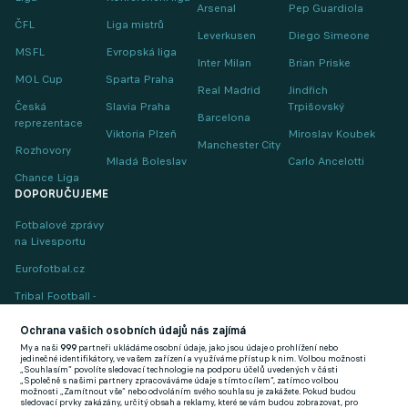
Arsenal
Pep Guardiola
ČFL
Liga mistrů
Leverkusen
Diego Simeone
MSFL
Evropská liga
Inter Milan
Brian Priske
MOL Cup
Sparta Praha
Real Madrid
Jindřich
Česká
Slavia Praha
Trpišovský
Barcelona
reprezentace
Viktoria Plzeň
Miroslav Koubek
Manchester City
Rozhovory
Mladá Boleslav
Carlo Ancelotti
Chance Liga
DOPORUČUJEME
Fotbalové zprávy
na Livesportu
Eurofotbal.cz
Tribal Football -
Football News
(EN)
Ochrana vašich osobních údajů nás zajímá
My a naši
999
partneři ukládáme osobní údaje, jako jsou údaje o prohlížení nebo
FlashFutbal (SK)
jedinečné identifikátory, ve vašem zařízení a využíváme přístup k nim. Volbou možnosti
„Souhlasím“ povolíte sledovací technologie na podporu účelů uvedených v části
„Společně s našimi partnery zpracováváme údaje s tímto cílem“, zatímco volbou
Tenisportal.cz
možnosti „Zamítnout vše“ nebo odvoláním svého souhlasu je zakážete. Pokud budou
sledovací prvky zakázány, určitý obsah a reklamy, které se vám budou zobrazovat, pro