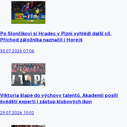
Po Slončíkovi si Hradec v Plzni vyhlédl další cíl.
Příchod záložníka naznačil i Horejš
30.07.2026 07:06
Viktoria šlape do výchovy talentů. Akademii posílí
švédští experti i zástup klubových ikon
29.07.2026 10:02