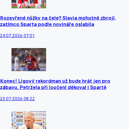
Rozevřené nůžky na čele? Slavia mohutně zbrojí,
zatímco Sparta podle novináře oslabila
24.07.2026 07:01
Konec! Ligový rekordman už bude hrát jen pro
zábavu. Petržela při loučení děkoval i Spartě
23.07.2026 08:22