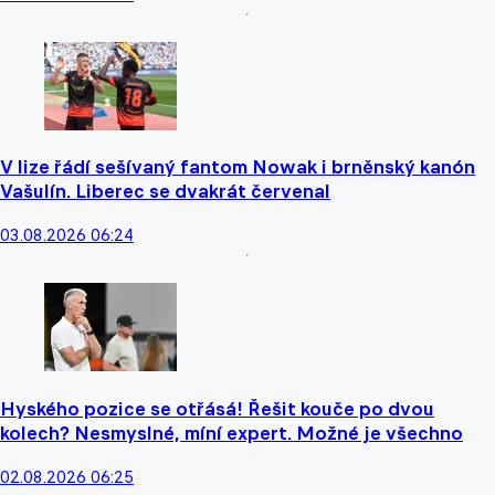
V lize řádí sešívaný fantom Nowak i brněnský kanón
Vašulín. Liberec se dvakrát červenal
03.08.2026 06:24
Hyského pozice se otřásá! Řešit kouče po dvou
kolech? Nesmyslné, míní expert. Možné je všechno
02.08.2026 06:25