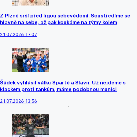
Z Plzně srší před ligou sebevědomí: Soustředíme se
hlavně na sebe, až pak koukáme na týmy kolem
21.07.2026 17:07
Šádek vyhlásil válku Spartě a Slavii: Už nejdeme s
klackem proti tankům, máme podobnou munici
21.07.2026 13:56