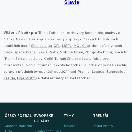
Slavie
Viktoria Plzeň - profil
na eFotbal.cz - rozhovory, komentáře, analýzy a
články. Na eFotbalu najdete aktuality a zprávy o českých fotbalových
soutěžích (např.
Chance Liga
,
ČFL
,
MSFL
,
MOL Cup
), domácích týmech
(např.
Sparta Praha
,
Slavia Praha
,
Viktoria Plzeň
,
Zbrojovka Brno
), hráčích
(Patrik Schick, Ladislav Krejčí, Tomáš Chorý) a české fotbalové
reprezentaci. Vedle informací z českého fotbalu eFotbal.cz přináší i rychlé
zprávy z předních evropských soutěží (např.
Premier League
,
Bundesliga
,
LaLiga
,
Liga Mistrů
) a další aktuality ze světa fotbalu.
ČESKÝ FOTBAL
EVROPSKÉ
TÝMY
TRENÉŘI
POHÁRY
Chance Národní
Bayern
Mikel Arteta
Liga
Konferenční liga