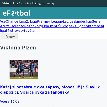
Viktoria Plzeň - zprávy, články, rozhovory
Vše
Chance Liga
2. Liga
Premier League
LaLiga
Bundesliga
Serie
A
Nižší soutěže
Rozhovory
Liga mistrů
Evropská liga
Konferenční
liga
Mistrovství světa
Více
Viktoria Plzeň
Kušej si nezahraje dva zápasy, Moses už je Slavii k
dispozici. Sparta pyká za fanoušky
Včera 16:09