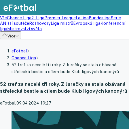
Vše
Chance Liga
2. Liga
Premier League
LaLiga
Bundesliga
Serie
A
Nižší soutěže
Rozhovory
Liga mistrů
Evropská liga
Konferenční
liga
Mistrovství světa
Více
eFotbal
Chance Liga
52 tref za necelé tři roky. Z Jurečky se stala obávaná
střelecká bestie a cílem bude Klub ligových kanonýrů
52 tref za necelé tři roky. Z Jurečky se stala obávaná
střelecká bestie a cílem bude Klub ligových kanonýrů
eFotbal
,
09.04.2024 19:27