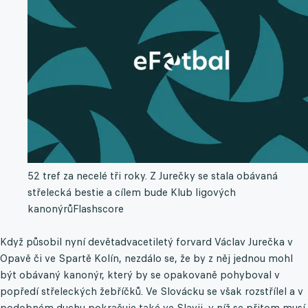
52 tref za necelé tři roky. Z Jurečky se stala obávaná
střelecká bestie a cílem bude Klub ligových
kanonýrů
Flashscore
Když působil nyní devětadvacetiletý forvard Václav Jurečka v
Opavě či ve Spartě Kolín, nezdálo se, že by z něj jednou mohl
být obávaný kanonýr, který by se opakovaně pohyboval v
popředí střeleckých žebříčků. Ve Slovácku se však rozstřílel a v
podobném duchu pokračuje také ve Slavii, v níž se přitom musí