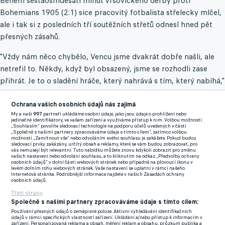
Během šestaosmdesáti minut vršovického derby proti
Bohemians 1905 (2:1) sice pracovitý fotbalista střelecky mlčel,
ale i tak si z posledních tří soutěžních střetů odnesl hned pět
přesných zásahů.
"Vždy nám něco chybělo, Vencu jsme dvakrát dobře našli, ale
netrefil to. Někdy, když byl obsazený, jsme se rozhodli zase
přihrát. Je to o sladění hráče, který nahrává s tím, který nabíhá,"
vysvětloval na pozápasové tiskové konferenci Jindřich
Trpišovský.
Ochrana vašich osobních údajů nás zajímá
My a naši
997
partneři ukládáme osobní údaje, jako jsou údaje o prohlížení nebo
jedinečné identifikátory, ve vašem zařízení a využíváme přístup k nim. Volbou možnosti
Čísla má však hezká, minimálně tedy na zdejší prvoligovou
„Souhlasím“ povolíte sledovací technologie na podporu účelů uvedených v části
„Společně s našimi partnery zpracováváme údaje s tímto cílem“, zatímco volbou
mapu. Za poslední tři roky se mu podařilo přetavit 87
možnosti „Zamítnout vše“ nebo odvoláním svého souhlasu je zakážete. Pokud budou
sledovací prvky zakázány, určitý obsah a reklamy, které se vám budou zobrazovat, pro
vystoupení v 52 gólů a zdařile tak zatím navazuje na poslední
vás nemusejí být relevantní. Tuto nabídku můžete znovu kdykoli zobrazit pro změnu
vašich nastavení nebo odvolání souhlasu, a to kliknutím na odkaz „Předvolby ochrany
ročník v Uherském Hradišti a svou premiérovou sezonu v
osobních údajů“ v dolní části webových stránek nebo případně na plovoucí ikonu v
levém dolním rohu webových stránek. Vaše nastavení se uplatní v rámci našeho
metropoli.
Internetová stránka. Podrobnější informace najdete v našich Zásadách ochrany
osobních údajů.
Nejlepší střelci F:L:
Třetí strany
Společně s našimi partnery zpracováváme údaje s tímto cílem:
15 - Jurečka (Slavia)14 - Šulc (Plzeň)12 - Chytil (Slavia)11 -
Používání přesných údajů o zeměpisné poloze. Aktivní vyhledávání identifikačních
údajů v rámci specifických vlastností zařízení. Ukládání a/nebo přístup k informacím v
zařízení. Personalizovaná reklama a obsah, měření reklam a obsahu, průzkum publika a