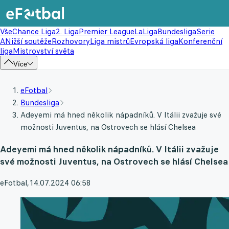
Vše
Chance Liga
2. Liga
Premier League
LaLiga
Bundesliga
Serie
A
Nižší soutěže
Rozhovory
Liga mistrů
Evropská liga
Konferenční
liga
Mistrovství světa
Více
eFotbal
Bundesliga
Adeyemi má hned několik nápadníků. V Itálii zvažuje své
možnosti Juventus, na Ostrovech se hlásí Chelsea
Adeyemi má hned několik nápadníků. V Itálii zvažuje
své možnosti Juventus, na Ostrovech se hlásí Chelsea
eFotbal
,
14.07.2024 06:58