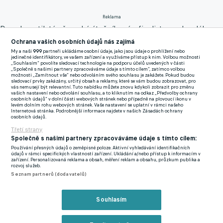
Reklama
Dvaadvacetiletý německý útočník má s finalistou uplynulého
ročníku Ligy mistrů podepsaný kontrakt do 30. června 2027.
Ochrana vašich osobních údajů nás zajímá
Dortmund sice čekal od někdejší tváře RB Salzburg více, ale i
My a naši
999
partneři ukládáme osobní údaje, jako jsou údaje o prohlížení nebo
jedinečné identifikátory, ve vašem zařízení a využíváme přístup k nim. Volbou možnosti
tak nemůže Adeyemi hovořit o nevydařené sezoně. Obdiv
„Souhlasím“ povolíte sledovací technologie na podporu účelů uvedených v části
„Společně s našimi partnery zpracováváme údaje s tímto cílem“, zatímco volbou
vzbuzovala minimálně jeho rychlost, kterou trápil každou
možnosti „Zamítnout vše“ nebo odvoláním svého souhlasu je zakážete. Pokud budou
sledovací prvky zakázány, určitý obsah a reklamy, které se vám budou zobrazovat, pro
defenzivu soupeřů.
vás nemusejí být relevantní. Tuto nabídku můžete znovu kdykoli zobrazit pro změnu
vašich nastavení nebo odvolání souhlasu, a to kliknutím na odkaz „Předvolby ochrany
osobních údajů“ v dolní části webových stránek nebo případně na plovoucí ikonu v
levém dolním rohu webových stránek. Vaše nastavení se uplatní v rámci našeho
V posledních týdnech se objevovaly v médiích zvěsti o tom, že
Internetová stránka. Podrobnější informace najdete v našich Zásadách ochrany
osobních údajů.
Borussia je svolná hráče uvolnit ze svých řad, pokud získá
Třetí strany
odpovídající částku. Ta se má pohybovat okolo třiceti milionů
Společně s našimi partnery zpracováváme údaje s tímto cílem:
eur a ve hře jsou dokonce dva zájemci, kteří nyní zvažují
Používání přesných údajů o zeměpisné poloze. Aktivní vyhledávání identifikačních
údajů v rámci specifických vlastností zařízení. Ukládání a/nebo přístup k informacím v
zaplatit.
zařízení. Personalizovaná reklama a obsah, měření reklam a obsahu, průzkum publika a
rozvoj služeb.
ZMĚNA TRENÉRA EFEKT NEVYVOLALA. DE LIGT KOKETUJE
Seznam partnerů (dodavatelů)
S MYŠLENKOU PŘESUNOUT SE NA OSTROVY
Podle německého listu Bild se na dostupnost Adeyemiho již
Souhlasím
dotazoval Juventus, který by si uměl ofenzivní talent představit