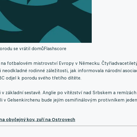
porodu se vrátil domů
Flashscore
i na fotbalovém mistrovství Evropy v Německu. Čtyřiadvacetilet
i neodkladné rodinné záležitosti, jak informovala národní asocia
C odjel k porodu svého třetího dítěte.
 v základní sestavě. Anglie po vítězství nad Srbskem a remízách
i v Gelsenkirchenu bude jejím osmifinálovým protivníkem jeden
na obyčejný kov, zuří na Ostrovech