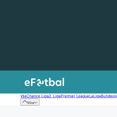
Vše
Chance Liga
2. Liga
Premier League
LaLiga
Bundesli
Více