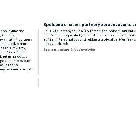
Společně s našimi partnery zpracováváme úd
 nebo jedinečné
Používání přesných údajů o zeměpisné poloze. Aktivní v
 „Souhlasím“
údajů v rámci specifických vlastností zařízení. Ukládání 
ě s našimi partnery
zařízení. Personalizovaná reklama a obsah, měření rek
“ nebo odvoláním
a rozvoj služeb.
obsah a reklamy,
Seznam partnerů (dodavatelů)
dku můžete znovu
liknutím na odkaz
ípadně na plovoucí
ámci našeho
any osobních údajů.