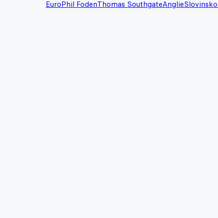
Euro
Phil Foden
Thomas Southgate
Anglie
Slovinsko