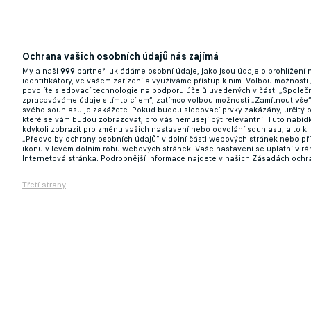
Ochrana vašich osobních údajů nás zajímá
My a naši
999
partneři ukládáme osobní údaje, jako jsou údaje o prohlížení
identifikátory, ve vašem zařízení a využíváme přístup k nim. Volbou možnosti
povolíte sledovací technologie na podporu účelů uvedených v části „Společn
zpracováváme údaje s tímto cílem“, zatímco volbou možnosti „Zamítnout vše
svého souhlasu je zakážete. Pokud budou sledovací prvky zakázány, určitý 
které se vám budou zobrazovat, pro vás nemusejí být relevantní. Tuto nabí
kdykoli zobrazit pro změnu vašich nastavení nebo odvolání souhlasu, a to k
„Předvolby ochrany osobních údajů“ v dolní části webových stránek nebo př
ikonu v levém dolním rohu webových stránek. Vaše nastavení se uplatní v r
Internetová stránka. Podrobnější informace najdete v našich Zásadách ochr
Třetí strany