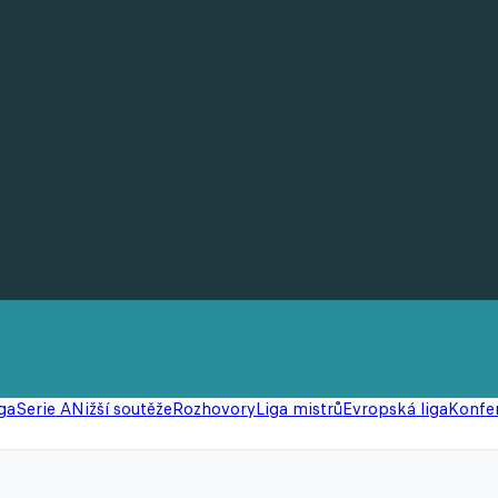
ga
Serie A
Nižší soutěže
Rozhovory
Liga mistrů
Evropská liga
Konfer