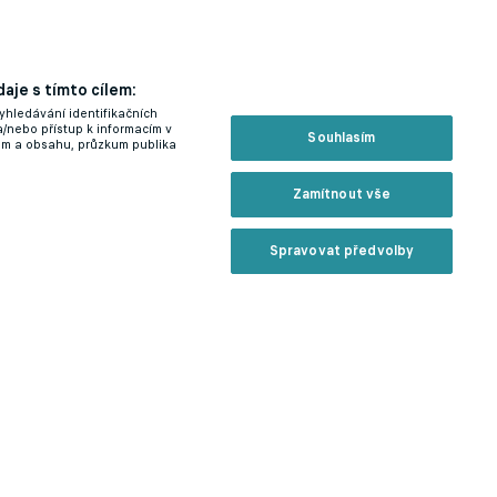
aje s tímto cílem:
yhledávání identifikačních
a/nebo přístup k informacím v
Souhlasím
lam a obsahu, průzkum publika
Zamítnout vše
Spravovat předvolby