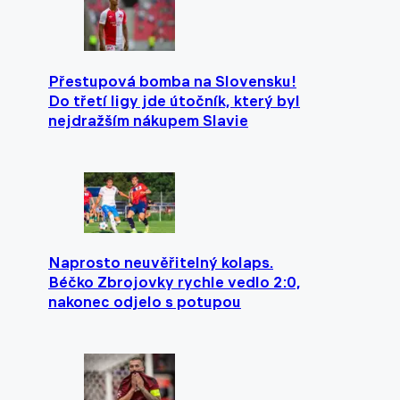
Přestupová bomba na Slovensku!
Do třetí ligy jde útočník, který byl
nejdražším nákupem Slavie
Naprosto neuvěřitelný kolaps.
Béčko Zbrojovky rychle vedlo 2:0,
nakonec odjelo s potupou