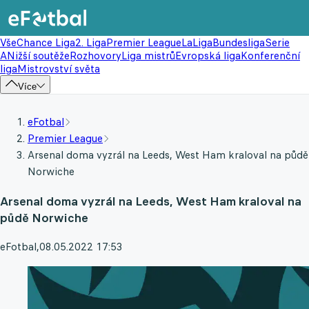
Vše
Chance Liga
2. Liga
Premier League
LaLiga
Bundesliga
Serie
A
Nižší soutěže
Rozhovory
Liga mistrů
Evropská liga
Konferenční
liga
Mistrovství světa
Více
eFotbal
Premier League
Arsenal doma vyzrál na Leeds, West Ham kraloval na půdě
Norwiche
Arsenal doma vyzrál na Leeds, West Ham kraloval na
půdě Norwiche
eFotbal
,
08.05.2022 17:53