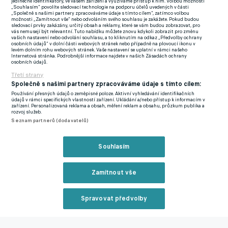
jedinečné identifikátory, ve vašem zařízení a využíváme přístup k nim. Volbou možnosti
poprvé v tomto kalendářním roce. Výhra to byla nicméně zcela
„Souhlasím“ povolíte sledovací technologie na podporu účelů uvedených v části
„Společně s našimi partnery zpracováváme údaje s tímto cílem“, zatímco volbou
zasloužená. Domácí byli od začátku lepším týmem a v 15.
možnosti „Zamítnout vše“ nebo odvoláním svého souhlasu je zakážete. Pokud budou
sledovací prvky zakázány, určitý obsah a reklamy, které se vám budou zobrazovat, pro
minutě byli za svou aktivitu odměněni gólem Moisése Caiceda.
vás nemusejí být relevantní. Tuto nabídku můžete znovu kdykoli zobrazit pro změnu
vašich nastavení nebo odvolání souhlasu, a to kliknutím na odkaz „Předvolby ochrany
Stavem 1:0 první poločas i skončil. Hned začátkem druhé
osobních údajů“ v dolní části webových stránek nebo případně na plovoucí ikonu v
levém dolním rohu webových stránek. Vaše nastavení se uplatní v rámci našeho
pětačtyřicetiminutovky přidal druhý gól Cucurellu. V 57. minutě
Internetová stránka. Podrobnější informace najdete v našich Zásadách ochrany
osobních údajů.
pak zvýšil na 3:0 Pascal Groß a strašidelnou patnáctiminutovku
Třetí strany
fotbalistů z Old Trafford dokonal v 60. minutě Leandro
Společně s našimi partnery zpracováváme údaje s tímto cílem:
Trossard.
Používání přesných údajů o zeměpisné poloze. Aktivní vyhledávání identifikačních
údajů v rámci specifických vlastností zařízení. Ukládání a/nebo přístup k informacím v
zařízení. Personalizovaná reklama a obsah, měření reklam a obsahu, průzkum publika a
Velmi dobrou podívanou nabídl duel Liverpoolu s londýnským
rozvoj služeb.
Seznam partnerů (dodavatelů)
Tottenhamem. Domácí Liverpool byl zejména v prvním
poločase mnohem lepším týmem, ale své šance a převahu
Souhlasím
nedokázal ke své smůle využít. I ve druhém poločase byli The
Reds lepším týmem, i když se hra mírně vyrovnala. Překvapivě
Zamítnout vše
to však nakonec byli hoté z Londýna, kdo se na Anfield Road
dostal do vedení. Vzhledem k tomu, jaké hosté měli štěstí,
mohou být nakonec fotbalisté Liverpoolu spokojeni, že jim tam
Spravovat předvolby
padla alespoň vyrovnávací branka. V boji o titul je to
Reklama
samozřejmě velká ztráta. Liverpool se sice vyšvihl do čela, ale v