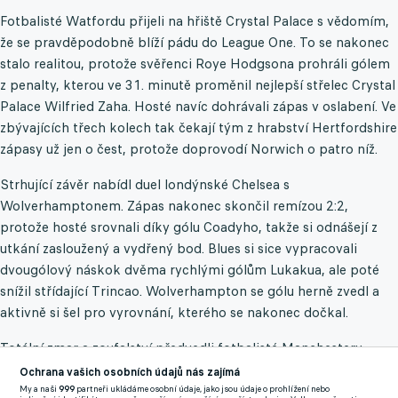
Fotbalisté Watfordu přijeli na hřiště Crystal Palace s vědomím,
že se pravděpodobně blíží pádu do League One. To se nakonec
stalo realitou, protože svěřenci Roye Hodgsona prohráli gólem
z penalty, kterou ve 31. minutě proměnil nejlepší střelec Crystal
Palace Wilfried Zaha. Hosté navíc dohrávali zápas v oslabení. Ve
zbývajících třech kolech tak čekají tým z hrabství Hertfordshire
zápasy už jen o čest, protože doprovodí Norwich o patro níž.
Strhující závěr nabídl duel londýnské Chelsea s
Wolverhamptonem. Zápas nakonec skončil remízou 2:2,
protože hosté srovnali díky gólu Coadyho, takže si odnášejí z
utkání zasloužený a vydřený bod. Blues si sice vypracovali
dvougólový náskok dvěma rychlými gólům Lukakua, ale poté
snížil střídající Trincao. Wolverhampton se gólu herně zvedl a
aktivně si šel pro vyrovnání, kterého se nakonec dočkal.
Totální zmar a zoufalství předvedli fotbalisté Manchesteru
United v Brightonu. Ten totiž slavný Manchester United na
Ochrana vašich osobních údajů nás zajímá
svém stadionu vyklepl vysoko 4:0! Rackové navíc vyhráli doma
My a naši
999
partneři ukládáme osobní údaje, jako jsou údaje o prohlížení nebo