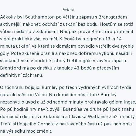
Reklama
Ačkoliv byl Southampton po většinu zápasu s Brentgordem
aktivnější, nakonec odchází z utkání bez bodu. Hostům se totiž
vůbec nedařilo v zakončení. Naopak právě Brentford proměnil
v gól prakticky vše, co měl. Klíčová byla zejména 13. a 14.
minuta utkání, ve které se domácím povedlo vstřelit dva rychlé
góly. Poté zkušeně branili a nakonec dobrému výkonu nasadili
sladkou tečku v podobě jistoty třetího gólu v závěru zápasu.
Brentford má po dnešku v tabulce 43 bodů a především
definitivní záchranu.
O záchranu bojující Burnley po třech vydřených výhrách tvrdě
narazilo s Aston Villou. Na domácím hřišti totiž Burnley
nezachytilo úvod a už od sedmé minuty prohrávalo gólem Ingse.
Po půlhodině hry navíc zvýšil Buendíaa ve druhé půli pak snahu
domácích definitivně ukončila a hlavička Watkinse z 52. minuty.
Trefa střídajícího Corneta z nastaveného času už pak nemohla
na výsledku moc změnit.