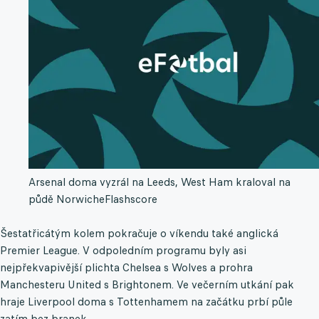
Arsenal doma vyzrál na Leeds, West Ham kraloval na
půdě Norwiche
Flashscore
Šestatřicátým kolem pokračuje o víkendu také anglická
Premier League. V odpoledním programu byly asi
nejpřekvapivější plichta Chelsea s Wolves a prohra
Manchesteru United s Brightonem. Ve večerním utkání pak
hraje Liverpool doma s Tottenhamem na začátku prbí půle
zatím bez branek.