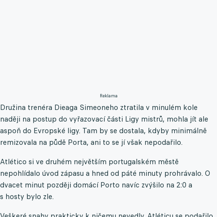
Reklama
Družina trenéra Dieaga Simeoneho ztratila v minulém kole
naději na postup do vyřazovací části Ligy mistrů, mohla jít ale
aspoň do Evropské ligy. Tam by se dostala, kdyby minimálně
remizovala na půdě Porta, ani to se jí však nepodařilo.
Atlético si ve druhém největším portugalském městě
nepohlídalo úvod zápasu a hned od páté minuty prohrávalo. O
dvacet minut později domácí Porto navíc zvýšilo na 2:0 a
s hosty bylo zle.
Veškeré snahy prakticky k ničemu nevedly. Atléticu se podařilo