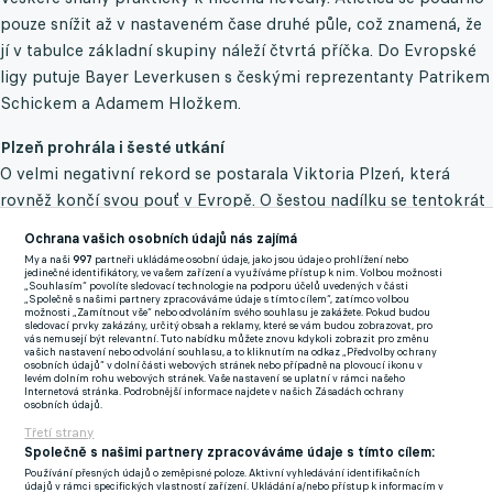
pouze snížit až v nastaveném čase druhé půle, což znamená, že
jí v tabulce základní skupiny náleží čtvrtá příčka. Do Evropské
ligy putuje Bayer Leverkusen s českými reprezentanty Patrikem
Schickem a Adamem Hložkem.
Plzeň prohrála i šesté utkání
O velmi negativní rekord se postarala Viktoria Plzeń, která
rovněž končí svou pouť v Evropě. O šestou nadílku se tentokrát
postarala Barcelona, jež poslala do sítě mistra nejvyšší české
Ochrana vašich osobních údajů nás zajímá
soutěže čtyři góly. V sestavě jí přitom chyběl kanonýr
My a naši
997
partneři ukládáme osobní údaje, jako jsou údaje o prohlížení nebo
jedinečné identifikátory, ve vašem zařízení a využíváme přístup k nim. Volbou možnosti
Lewandowski, jenž dostal pro toto utkání odpočinek.
„Souhlasím“ povolíte sledovací technologie na podporu účelů uvedených v části
„Společně s našimi partnery zpracováváme údaje s tímto cílem“, zatímco volbou
možnosti „Zamítnout vše“ nebo odvoláním svého souhlasu je zakážete. Pokud budou
Kataláncům skvěle vyšel vstupo do zápasu. Již v šesté minutě se
sledovací prvky zakázány, určitý obsah a reklamy, které se vám budou zobrazovat, pro
vás nemusejí být relevantní. Tuto nabídku můžete znovu kdykoli zobrazit pro změnu
dostal k odraženému míči obránce Alonso, jenž poslal svůj celek
vašich nastavení nebo odvolání souhlasu, a to kliknutím na odkaz „Předvolby ochrany
osobních údajů“ v dolní části webových stránek nebo případně na plovoucí ikonu v
do vedení 1:0. Ještě do poločasu hosté svůj náskok zvýšili,
levém dolním rohu webových stránek. Vaše nastavení se uplatní v rámci našeho
Internetová stránka. Podrobnější informace najdete v našich Zásadách ochrany
tentokrát po trefě Torrese.
osobních údajů.
Třetí strany
Pokud se něčím Plzeň v tomto ročníku Ligy mistrů pyšnila, pak
Společně s našimi partnery zpracováváme údaje s tímto cílem:
to byly slibné nástupy do poločasů. I teď nastoupila do druhé
Používání přesných údajů o zeměpisné poloze. Aktivní vyhledávání identifikačních
údajů v rámci specifických vlastností zařízení. Ukládání a/nebo přístup k informacím v