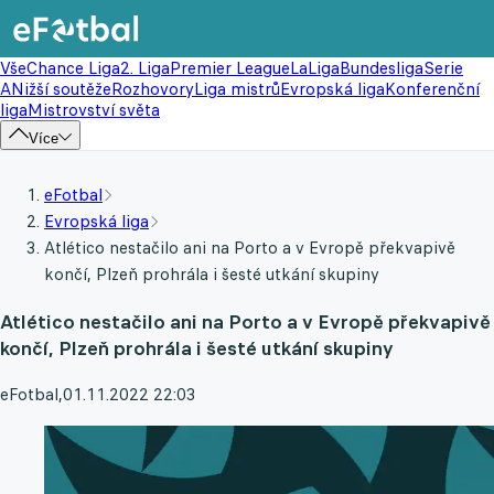
Vše
Chance Liga
2. Liga
Premier League
LaLiga
Bundesliga
Serie
A
Nižší soutěže
Rozhovory
Liga mistrů
Evropská liga
Konferenční
liga
Mistrovství světa
Více
eFotbal
Evropská liga
Atlético nestačilo ani na Porto a v Evropě překvapivě
končí, Plzeň prohrála i šesté utkání skupiny
Atlético nestačilo ani na Porto a v Evropě překvapivě
končí, Plzeň prohrála i šesté utkání skupiny
eFotbal
,
01.11.2022 22:03