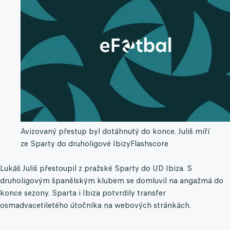
Avizovaný přestup byl dotáhnutý do konce. Juliš míří
ze Sparty do druholigové Ibizy
Flashscore
Lukáš Juliš přestoupil z pražské Sparty do UD Ibiza. S
druholigovým španělským klubem se domluvil na angažmá do
konce sezony. Sparta i Ibiza potvrdily transfer
osmadvacetiletého útočníka na webových stránkách.