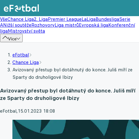
Vše
Chance Liga
2. Liga
Premier League
LaLiga
Bundesliga
Serie
A
Nižší soutěže
Rozhovory
Liga mistrů
Evropská liga
Konferenční
liga
Mistrovství světa
Více
eFotbal
Chance Liga
Avizovaný přestup byl dotáhnutý do konce. Juliš míří ze
Sparty do druholigové Ibizy
Avizovaný přestup byl dotáhnutý do konce. Juliš míří
ze Sparty do druholigové Ibizy
eFotbal
,
15.01.2023 18:08