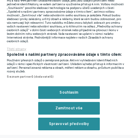
My a naši
999
partneři ukládáme osobní údaje, jako jsou údaje o prohlížení nebo
jedinečné identifikátory, ve vašem zařízení a využíváme přístup k nim. Volbou možnosti
„Souhlasím“ povolíte sledovací technologie na podporu účelů uvedených v části
„Společně s našimi partnery zpracováváme údaje s tímto cílem“, zatímco volbou
možnosti „Zamítnout vše“ nebo odvoláním svého souhlasu je zakážete. Pokud budou
Reklama
sledovací prvky zakázány, určitý obsah a reklamy, které se vám budou zobrazovat, pro
vás nemusejí být relevantní. Tuto nabídku můžete znovu kdykoli zobrazit pro změnu
Juliše čeká premiérové zahraniční angažmá. Dosud hrál jen za
vašich nastavení nebo odvolání souhlasu, a to kliknutím na odkaz „Předvolby ochrany
osobních údajů“ v dolní části webových stránek nebo případně na plovoucí ikonu v
mateřskou Spartu a hostoval v Bohemians 1905 a Olomouci. V
levém dolním rohu webových stránek. Vaše nastavení se uplatní v rámci našeho
Internetová stránka. Podrobnější informace najdete v našich Zásadách ochrany
dresu letenského celku na podzim nastoupil do osmi ligových
osobních údajů.
zápasů a dal jeden gól.
Třetí strany
Společně s našimi partnery zpracováváme údaje s tímto cílem:
Bývalý reprezentant do 21 let má celkem v nejvyšší soutěži
Používání přesných údajů o zeměpisné poloze. Aktivní vyhledávání identifikačních
údajů v rámci specifických vlastností zařízení. Ukládání a/nebo přístup k informacím v
bilanci 108 utkání a 30 branek. V roce 2014 se Spartou vyhrál
zařízení. Personalizovaná reklama a obsah, měření reklam a obsahu, průzkum publika a
rozvoj služeb.
ligu a pohár. V Ibize čeká Juliše boj udržení, svěřenci trenéra
Seznam partnerů (dodavatelů)
Juana Anquely jsou poslední v tabulce.
Souhlasím
Zmínky
Chance Liga
Lukáš Juliš
Sparta Praha
UD Ibiza
Bohemians
Zamítnout vše
1905
Sigma Olomouc
Spravovat předvolby
Nejčtenější na eFotbalu
Reklama