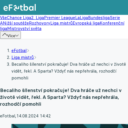
Vše
Chance Liga
2. Liga
Premier League
LaLiga
Bundesliga
Serie
A
Nižší soutěže
Rozhovory
Liga mistrů
Evropská liga
Konferenční
liga
Mistrovství světa
Více
eFotbal
Liga mistrů
Becaliho šílenství pokračuje! Dva hráče už nechci v životě
vidět, řekl. A Sparta? Vždyť nás nepřehrála, rozhodčí
pomohli
Becaliho šílenství pokračuje! Dva hráče už nechci v
životě vidět, řekl. A Sparta? Vždyť nás nepřehrála,
rozhodčí pomohli
eFotbal
,
14.08.2024 14:42