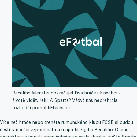
Becaliho šílenství pokračuje! Dva hráče už nechci v
životě vidět, řekl. A Sparta? Vždyť nás nepřehrála,
rozhodčí pomohli
Flashscore
Více než hráče nebo trenéra rumunského klubu FCSB si budou
čeští fanoušci vzpomínat na majitele Gigiho Becaliho. O jeho
charakteru a impulzivním jednání se nesly zkazky, teď to Sparta