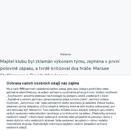
Reklama
Majitel klubu byl zklamán výkonem týmu, zejména v první
polovině zápasu, a tvrdě kritizoval dva hráče: Mariuse
Ștefănescua a Davida Miculescua.
Ochrana vašich osobních údajů nás zajímá
Kritice Becaliho neunikli ani další, jako třeba Mihai Lixandru,
My a naši
999
partneři ukládáme osobní údaje, jako jsou údaje o prohlížení nebo
jedinečné identifikátory, ve vašem zařízení a využíváme přístup k nim. Volbou možnosti
Adrian Șut a Joyskim Dawa, nicméně na první dvojici nenechal
„Souhlasím“ povolíte sledovací technologie na podporu účelů uvedených v části
„Společně s našimi partnery zpracováváme údaje s tímto cílem“, zatímco volbou
podnikatel nit suchou.
možnosti „Zamítnout vše“ nebo odvoláním svého souhlasu je zakážete. Pokud budou
sledovací prvky zakázány, určitý obsah a reklamy, které se vám budou zobrazovat, pro
vás nemusejí být relevantní. Tuto nabídku můžete znovu kdykoli zobrazit pro změnu
„Hráli jsme se dvěma hráči mínus. Alexandru Băluță a
vašich nastavení nebo odvolání souhlasu, a to kliknutím na odkaz „Předvolby ochrany
osobních údajů“ v dolní části webových stránek nebo případně na plovoucí ikonu v
Ștefănescu s námi nehráli, jako by tam nebyli. Ve fotbale se
levém dolním rohu webových stránek. Vaše nastavení se uplatní v rámci našeho
Internetová stránka. Podrobnější informace najdete v našich Zásadách ochrany
počítá i to nejmenší, což oni nepřinesli. Ptal jsem se jich, proč
osobních údajů.