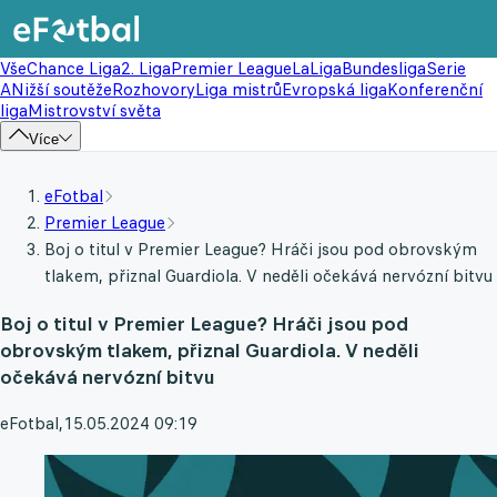
Vše
Chance Liga
2. Liga
Premier League
LaLiga
Bundesliga
Serie
A
Nižší soutěže
Rozhovory
Liga mistrů
Evropská liga
Konferenční
liga
Mistrovství světa
Více
eFotbal
Premier League
Boj o titul v Premier League? Hráči jsou pod obrovským
tlakem, přiznal Guardiola. V neděli očekává nervózní bitvu
Boj o titul v Premier League? Hráči jsou pod
obrovským tlakem, přiznal Guardiola. V neděli
očekává nervózní bitvu
eFotbal
,
15.05.2024 09:19