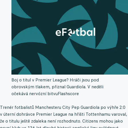
Boj o titul v Premier League? Hráči jsou pod
obrovským tlakem, přiznal Guardiola. V neděli
očekává nervózní bitvu
Flashscore
Trenér fotbalistů Manchesteru City Pep Guardiola po výhře 2:0
v úterní dohrávce Premier League na hřišti Tottenhamu varoval,
že o titulu ještě zdaleka není rozhodnuto. Citizens mohou jako
první klub ve 136 let dlouhé historii anglické ligy ovládnout