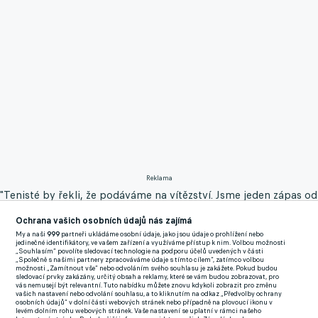
Reklama
"Tenisté by řekli, že podáváme na vítězství. Jsme jeden zápas od
toho, aby se nám povedlo něco, co ještě nikdo nedokázal.
Ochrana vašich osobních údajů nás zajímá
Poslední krok je ale vždycky nejtěžší," řekl Guardiola na tiskové
My a naši
999
partneři ukládáme osobní údaje, jako jsou údaje o prohlížení nebo
jedinečné identifikátory, ve vašem zařízení a využíváme přístup k nim. Volbou možnosti
konferenci po duelu s pátým Tottenhamem.
„Souhlasím“ povolíte sledovací technologie na podporu účelů uvedených v části
„Společně s našimi partnery zpracováváme údaje s tímto cílem“, zatímco volbou
možnosti „Zamítnout vše“ nebo odvoláním svého souhlasu je zakážete. Pokud budou
Obhájci titulu v úterý vyhráli díky dvěma gólům nejlepšího
sledovací prvky zakázány, určitý obsah a reklamy, které se vám budou zobrazovat, pro
vás nemusejí být relevantní. Tuto nabídku můžete znovu kdykoli zobrazit pro změnu
střelce soutěže Erlinga Haalanda. Na novém stadionu
vašich nastavení nebo odvolání souhlasu, a to kliknutím na odkaz „Předvolby ochrany
osobních údajů“ v dolní části webových stránek nebo případně na plovoucí ikonu v
Tottenhamu v pátém ligovém utkání poprvé bodovali i
levém dolním rohu webových stránek. Vaše nastavení se uplatní v rámci našeho