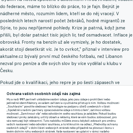
do federace, máme to blízko do práce, to je fajn. Bejrút je
nádherné město, rozumím lidem, kteří se do něj vracejí. V
posledních letech narostl počet žebráků, hodně migrantů ze
Sýrie, to jsou nepříjemné pohledy. Krize je patrná, když jsme
přišli, byl dolar patnáct tisíc jejich lir, teď osmadvacet. Inflace je
obrovská. Fronty na benzín už ale vymizely, je ho dostatek,
akorát stojí desetkrát víc. Je to cvrkot," přiznal v interview pro
aktualne.cz bývalý první muž českého fotbalu, než Libanon
nezval pro peníze a dle svých slov by více vydělal u klubu v
Česku.
Pokud jde o kvalifikaci, jeho repre je po šesti zápasech ve
skupině na čtvrté pozici a od baráže ji dělá pouze bod. "Vedení i
Ochrana vašich osobních údajů nás zajímá
já jsme spokojeni. Cítíme, že máme šanci se do baráže dostat,
My a naši
997
partneři ukládáme osobní údaje, jako jsou údaje o prohlížení nebo
čemuž na začátku druhé fáze kvalifikace nikdo nevěřil, nálada v
jedinečné identifikátory, ve vašem zařízení a využíváme přístup k nim. Volbou možnosti
„Souhlasím“ povolíte sledovací technologie na podporu účelů uvedených v části
týmu je bojovná. Především hráči cítí šanci, přitom jsme na tom
„Společně s našimi partnery zpracováváme údaje s tímto cílem“, zatímco volbou
možnosti „Zamítnout vše“ nebo odvoláním svého souhlasu je zakážete. Pokud budou
mohli být ještě lépe," doplnil na aktualne.cz osmapadesátiletý
sledovací prvky zakázány, určitý obsah a reklamy, které se vám budou zobrazovat, pro
vás nemusejí být relevantní. Tuto nabídku můžete znovu kdykoli zobrazit pro změnu
odborník.
vašich nastavení nebo odvolání souhlasu, a to kliknutím na odkaz „Předvolby ochrany
osobních údajů“ v dolní části webových stránek nebo případně na plovoucí ikonu v
levém dolním rohu webových stránek. Vaše nastavení se uplatní v rámci našeho