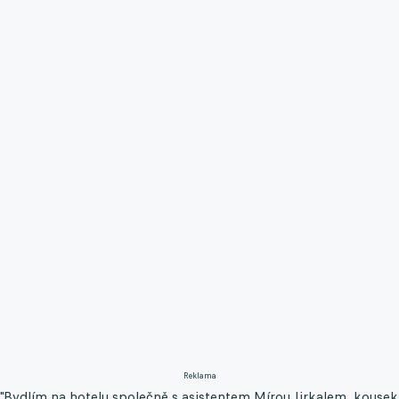
Reklama
"Bydlím na hotelu společně s asistentem Mírou Jirkalem, kousek