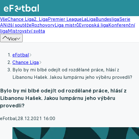
Vše
Chance Liga
2. Liga
Premier League
LaLiga
Bundesliga
Serie
A
Nižší soutěže
Rozhovory
Liga mistrů
Evropská liga
Konferenční
liga
Mistrovství světa
Více
eFotbal
Chance Liga
Bylo by mi blbé odejít od rozdělané práce, hlásí z
Libanonu Hašek. Jakou lumpárnu jeho výběru provedli?
Bylo by mi blbé odejít od rozdělané práce, hlásí z
Libanonu Hašek. Jakou lumpárnu jeho výběru
provedli?
eFotbal
,
28.12.2021 16:00