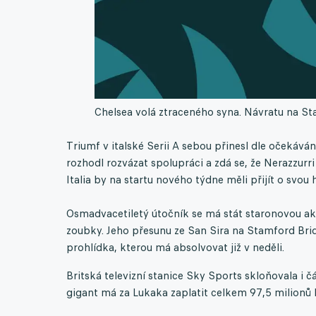
Chelsea volá ztraceného syna. Návratu na Sta
Triumf v italské Serii A sebou přinesl dle očekává
rozhodl rozvázat spolupráci a zdá se, že Nerazzurri
Italia by na startu nového týdne měli přijít o svou
Osmadvacetiletý útočník se má stát staronovou akvi
zoubky. Jeho přesunu ze San Sira na Stamford Bridg
prohlídka, kterou má absolvovat již v neděli.
Britská televizní stanice Sky Sports skloňovala i
gigant má za Lukaka zaplatit celkem 97,5 milionů lib