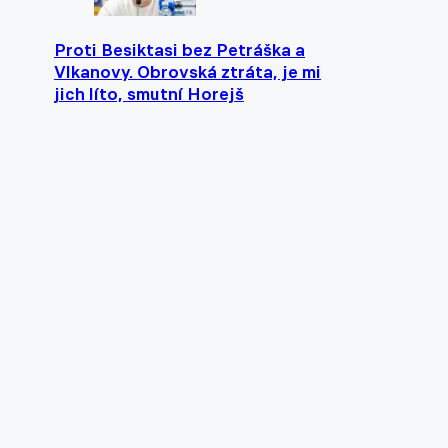
Proti Besiktasi bez Petráška a
Vlkanovy. Obrovská ztráta, je mi
jich líto, smutní Horejš