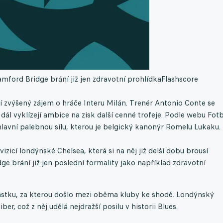
mford Bridge brání již jen zdravotní prohlídka
Flashscore
ní zvýšený zájem o hráče Interu Milán. Trenér Antonio Conte se
 dál vyklízejí ambice na zisk další cenné trofeje. Podle webu Fotb
 hlavní palebnou sílu, kterou je belgický kanonýr Romelu Lukaku.
zicí londýnské Chelsea, která si na něj již delší dobu brousí
e brání již jen poslední formality jako například zdravotní
 částku, za kterou došlo mezi oběma kluby ke shodě. Londýnský
er, což z něj udělá nejdražší posilu v historii Blues.