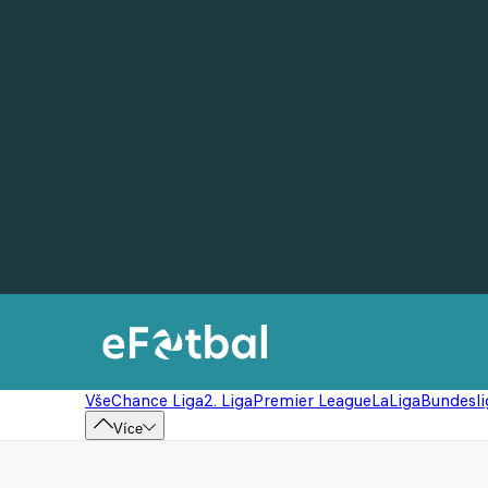
Vše
Chance Liga
2. Liga
Premier League
LaLiga
Bundesli
Více