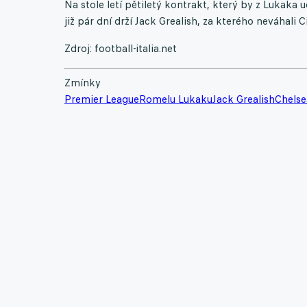
Na stole letí pětiletý kontrakt, který by z Lukaka 
již pár dní drží Jack Grealish, za kterého neváhali C
Zdroj: football-italia.net
Zmínky
Premier League
Romelu Lukaku
Jack Grealish
Chelse