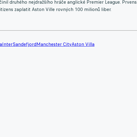
učinil druhého nejdražšího hráče anglické Premier League. Prvens
itizens zaplatit Aston Ville rovných 100 milionů liber.
a
Inter
Sandefjord
Manchester City
Aston Villa