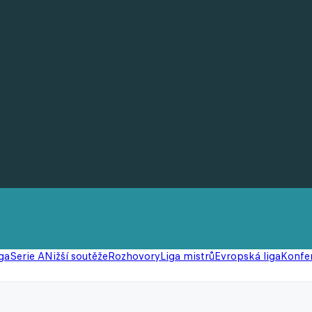
ga
Serie A
Nižší soutěže
Rozhovory
Liga mistrů
Evropská liga
Konfer