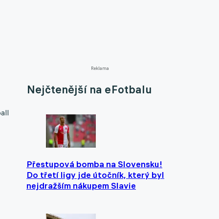
Reklama
Nejčtenější na eFotbalu
all
Přestupová bomba na Slovensku!
Do třetí ligy jde útočník, který byl
nejdražším nákupem Slavie