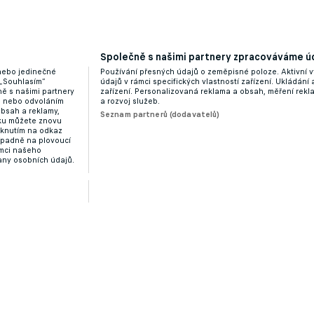
Společně s našimi partnery zpracováváme úd
 nebo jedinečné
Používání přesných údajů o zeměpisné poloze. Aktivní v
 „Souhlasím“
údajů v rámci specifických vlastností zařízení. Ukládání 
ě s našimi partnery
zařízení. Personalizovaná reklama a obsah, měření rek
“ nebo odvoláním
a rozvoj služeb.
obsah a reklamy,
Seznam partnerů (dodavatelů)
dku můžete znovu
liknutím na odkaz
ípadně na plovoucí
ámci našeho
any osobních údajů.