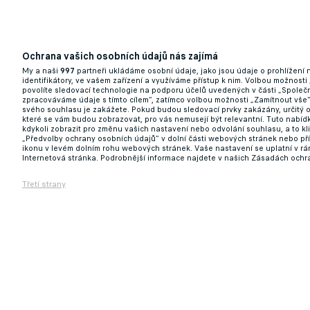
Ochrana vašich osobních údajů nás zajímá
My a naši
997
partneři ukládáme osobní údaje, jako jsou údaje o prohlížení
identifikátory, ve vašem zařízení a využíváme přístup k nim. Volbou možnosti
povolíte sledovací technologie na podporu účelů uvedených v části „Společn
zpracováváme údaje s tímto cílem“, zatímco volbou možnosti „Zamítnout vše
svého souhlasu je zakážete. Pokud budou sledovací prvky zakázány, určitý 
které se vám budou zobrazovat, pro vás nemusejí být relevantní. Tuto nabí
kdykoli zobrazit pro změnu vašich nastavení nebo odvolání souhlasu, a to k
„Předvolby ochrany osobních údajů“ v dolní části webových stránek nebo př
ikonu v levém dolním rohu webových stránek. Vaše nastavení se uplatní v r
Internetová stránka. Podrobnější informace najdete v našich Zásadách ochr
Třetí strany