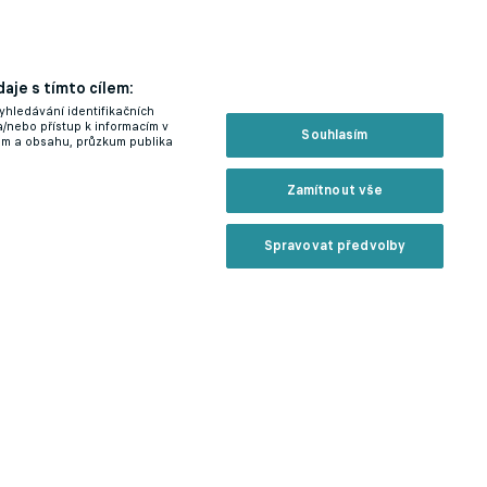
aje s tímto cílem:
yhledávání identifikačních
a/nebo přístup k informacím v
Souhlasím
lam a obsahu, průzkum publika
Zamítnout vše
Spravovat předvolby