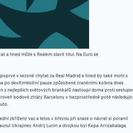
t a hned může s Realem slavit titul. Na Euro se
 poprvé v sezoně chytat za Real Madrid a hned by také mohl s
ana po devítiměsíční pauze způsobené zraněními kolena dnes
eden z nejlepších světových brankářů nastoupí doma proti sestup
zároveň bodové ztráty Barcelony v bezprostředně poté následují
uto.
řední zkřížený vaz a letos v březnu při snaze o návrat si poranil
sunul Ukrajinec Andrij Lunin a dvojkou byl Kepa Arrizabalaga.