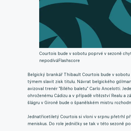
Courtois bude v sobotu poprvé v sezoně chyta
nepodívá
Flashscore
Belgický brankář Thibault Courtois bude v sobotu
týmem slavit zisk titulu. Návrat belgického gólm
avizoval trenér "Bílého baletu" Carlo Ancelotti. J
ohroženému Cádizu a v případě vítězství Realu a 
šlágru v Gironě bude o španělském mistru rozhodn
Jednatřicetiletý Courtois si vloni v srpnu přetrhl p
meniskus. Do role jedničky se tak v této sezoně po