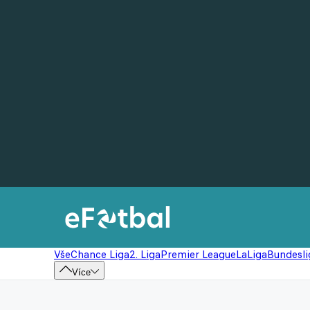
Vše
Chance Liga
2. Liga
Premier League
LaLiga
Bundesli
Více