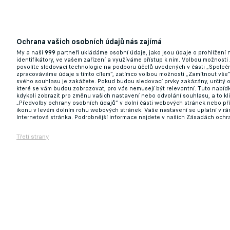
Ochrana vašich osobních údajů nás zajímá
My a naši
999
partneři ukládáme osobní údaje, jako jsou údaje o prohlížení
identifikátory, ve vašem zařízení a využíváme přístup k nim. Volbou možnosti
povolíte sledovací technologie na podporu účelů uvedených v části „Společn
zpracováváme údaje s tímto cílem“, zatímco volbou možnosti „Zamítnout vše
svého souhlasu je zakážete. Pokud budou sledovací prvky zakázány, určitý 
které se vám budou zobrazovat, pro vás nemusejí být relevantní. Tuto nabí
kdykoli zobrazit pro změnu vašich nastavení nebo odvolání souhlasu, a to k
„Předvolby ochrany osobních údajů“ v dolní části webových stránek nebo př
ikonu v levém dolním rohu webových stránek. Vaše nastavení se uplatní v r
Internetová stránka. Podrobnější informace najdete v našich Zásadách ochr
Třetí strany