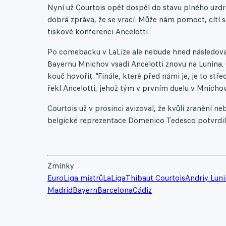
Nyní už Courtois opět dospěl do stavu plného uzdra
dobrá zpráva, že se vrací. Může nám pomoct, cítí s
tiskové konferenci Ancelotti.
Po comebacku v LaLize ale nebude hned následovat 
Bayernu Mnichov vsadí Ancelotti znovu na Lunina.
kouč hovořit. "Finále, které před námi je, je to st
řekl Ancelotti, jehož tým v prvním duelu v Mnichov
Courtois už v prosinci avizoval, že kvůli zranění n
belgické reprezentace Domenico Tedesco potvrdil,
Zmínky
Euro
Liga mistrů
LaLiga
Thibaut Courtois
Andriy Luni
Madrid
Bayern
Barcelona
Cádiz