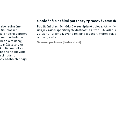
Společně s našimi partnery zpracováváme úd
 nebo jedinečné
Používání přesných údajů o zeměpisné poloze. Aktivní v
 „Souhlasím“
údajů v rámci specifických vlastností zařízení. Ukládání 
ě s našimi partnery
zařízení. Personalizovaná reklama a obsah, měření rek
“ nebo odvoláním
a rozvoj služeb.
obsah a reklamy,
Seznam partnerů (dodavatelů)
dku můžete znovu
liknutím na odkaz
ípadně na plovoucí
ámci našeho
any osobních údajů.