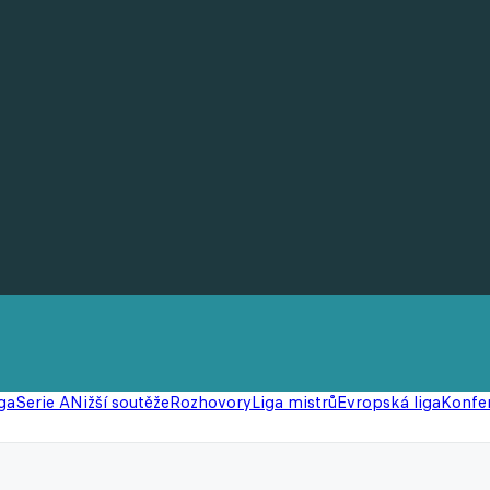
ga
Serie A
Nižší soutěže
Rozhovory
Liga mistrů
Evropská liga
Konfer