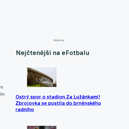
Reklama
Nejčtenější na eFotbalu
em
cím
Ostrý spor o stadion Za Lužánkami!
Zbrojovka se pustila do brněnského
radního