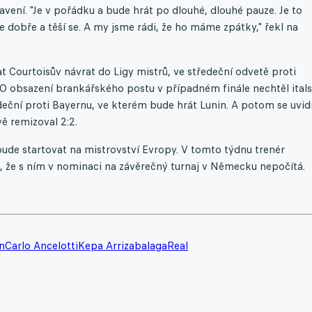
vení. "Je v pořádku a bude hrát po dlouhé, dlouhé pauze. Je to
e dobře a těší se. A my jsme rádi, že ho máme zpátky," řekl na
Courtoisův návrat do Ligy mistrů, ve středeční odvetě proti
 O obsazení brankářského postu v případném finále nechtěl ital
ředeční proti Bayernu, ve kterém bude hrát Lunin. A potom se uvidí
ě remizoval 2:2.
ebude startovat na mistrovství Evropy. V tomto týdnu trenér
 že s ním v nominaci na závěrečný turnaj v Německu nepočítá.
n
Carlo Ancelotti
Kepa Arrizabalaga
Real