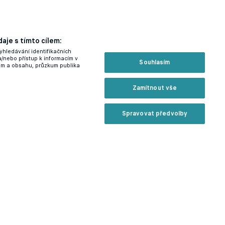
aje s tímto cílem:
yhledávání identifikačních
a/nebo přístup k informacím v
Souhlasím
lam a obsahu, průzkum publika
Zamítnout vše
Spravovat předvolby