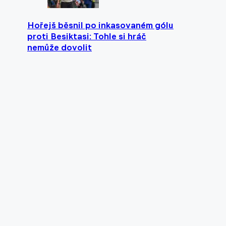
Hořejš běsnil po inkasovaném gólu
proti Besiktasi: Tohle si hráč
nemůže dovolit