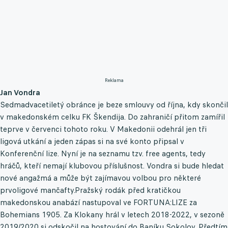
Reklama
Jan Vondra
Sedmadvacetiletý obránce je beze smlouvy od října, kdy skončil
v makedonském celku FK Škendija. Do zahraničí přitom zamířil
teprve v červenci tohoto roku. V Makedonii odehrál jen tři
ligová utkání a jeden zápas si na své konto připsal v
Konferenční lize. Nyní je na seznamu tzv. free agents, tedy
hráčů, kteří nemají klubovou příslušnost. Vondra si bude hledat
nové angažmá a může být zajímavou volbou pro některé
prvoligové mančafty.Pražský rodák před kratičkou
makedonskou anabází nastupoval ve FORTUNA:LIZE za
Bohemians 1905. Za Klokany hrál v letech 2018-2022, v sezoně
2019/2020 si odskočil na hostování do Baníku Sokolov. Předtím