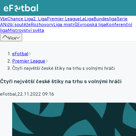
Vše
Chance Liga
2. Liga
Premier League
LaLiga
Bundesliga
Serie
A
Nižší soutěže
Rozhovory
Liga mistrů
Evropská liga
Konferenční
liga
Mistrovství světa
Více
eFotbal
Premier League
Čtyři největší české štiky na trhu s volnými hráči
Čtyři největší české štiky na trhu s volnými hráči
eFotbal
,
22.11.2022 09:16