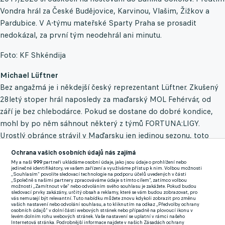
Vondra hrál za České Budějovice, Karvinou, Vlašim, Žižkov a
Pardubice. V A-týmu mateřské Sparty Praha se prosadit
nedokázal, za první tým neodehrál ani minutu.
Foto: KF Shkëndija
Michael Lüftner
Bez angažmá je i někdejší český reprezentant Lüftner. Zkušený
28letý stoper hrál naposledy za maďarský MOL Fehérvár, od
září je bez chlebodárce. Pokud se dostane do dobré kondice,
mohl by po něm sáhnout některý z týmů FORTUNA:LIGY.
Urostlý obránce strávil v Maďarsku jen jedinou sezonu, toto
angažmá tedy úspěchem neskončilo. Předtím působil dvě
Ochrana vašich osobních údajů nás zajímá
sezony na Kypru, tam nastupoval za tamní tradiční klub Omonia
My a naši
999
partneři ukládáme osobní údaje, jako jsou údaje o prohlížení nebo
jedinečné identifikátory, ve vašem zařízení a využíváme přístup k nim. Volbou možnosti
Nikósie.Dva ročníky strávil Lüftner také v Dánsku, kde byl
„Souhlasím“ povolíte sledovací technologie na podporu účelů uvedených v části
„Společně s našimi partnery zpracováváme údaje s tímto cílem“, zatímco volbou
hráčem Kodaně. První sezona se mu povedla na výtečnou,
možnosti „Zamítnout vše“ nebo odvoláním svého souhlasu je zakážete. Pokud budou
sledovací prvky zakázány, určitý obsah a reklamy, které se vám budou zobrazovat, pro
nastoupil v ní ke 49 soutěžním duelům a třikrát se zapsal mezi
vás nemusejí být relevantní. Tuto nabídku můžete znovu kdykoli zobrazit pro změnu
vašich nastavení nebo odvolání souhlasu, a to kliknutím na odkaz „Předvolby ochrany
střelce, v té druhé jej ovšem na kolena srazily zdravotní
osobních údajů“ v dolní části webových stránek nebo případně na plovoucí ikonu v
levém dolním rohu webových stránek. Vaše nastavení se uplatní v rámci našeho
problémy. V české lize si fotbalista udělal dobré jméno v
Internetová stránka. Podrobnější informace najdete v našich Zásadách ochrany