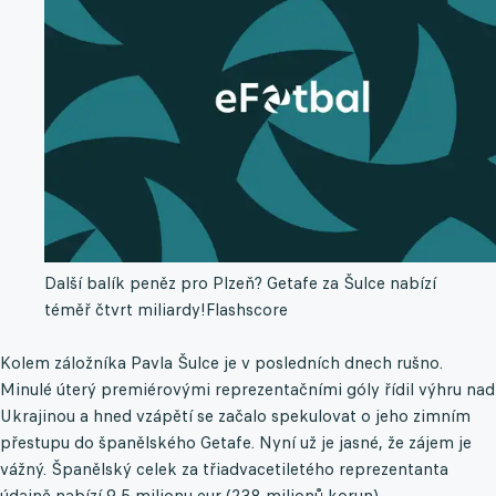
Další balík peněz pro Plzeň? Getafe za Šulce nabízí
téměř čtvrt miliardy!
Flashscore
Kolem záložníka Pavla Šulce je v posledních dnech rušno.
Minulé úterý premiérovými reprezentačními góly řídil výhru nad
Ukrajinou a hned vzápětí se začalo spekulovat o jeho zimním
přestupu do španělského Getafe. Nyní už je jasné, že zájem je
vážný. Španělský celek za třiadvacetiletého reprezentanta
údajně nabízí 9,5 milionu eur (238 milionů korun).