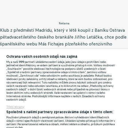
Reklama
Klub z předměstí Madridu, který v létě koupil z Baníku Ostrava
pětadvacetiletého českého brankáře Jiřího Letáčka, chce podle
španělského webu Más Fichajes plzeňského ofenzivního
záložníka získat v zimním přestupním období. S přesnou
Ochrana vašich osobních údajů nás zajímá
částkou, kterou Getafe nabízí, přišel na sociální
síti X novinář
My a naši
999
partneři ukládáme osobní údaje, jako jsou údaje o prohlížení nebo
Jan Dočkal
.
jedinečné identifikátory, ve vašem zařízení a využíváme přístup k nim. Volbou možnosti
„Souhlasím“ povolíte sledovací technologie na podporu účelů uvedených v části
„Společně s našimi partnery zpracováváme údaje s tímto cílem“, zatímco volbou
"Pavel Šulc je jednou z vyhlédnutých posil Getafe. Ve fotbale
možnosti „Zamítnout vše“ nebo odvoláním svého souhlasu je zakážete. Pokud budou
sledovací prvky zakázány, určitý obsah a reklamy, které se vám budou zobrazovat, pro
nemůžete myslet jen na současnost, ale musíte se připravovat
vás nemusejí být relevantní. Tuto nabídku můžete znovu kdykoli zobrazit pro změnu
vašich nastavení nebo odvolání souhlasu, a to kliknutím na odkaz „Předvolby ochrany
také na budoucnost. A to je přesně to, co Getafe v případě
osobních údajů“ v dolní části webových stránek nebo případně na plovoucí ikonu v
levém dolním rohu webových stránek. Vaše nastavení se uplatní v rámci našeho
nadějného útočníka dělá,“ zmínil fotbalový web na sociální síti
Internetová stránka. Podrobnější informace najdete v našich Zásadách ochrany
osobních údajů.
X.
Třetí strany
Společně s našimi partnery zpracováváme údaje s tímto cílem:
VYSTŘELÍ ŠULCE DVA REPREZENTAČNÍ GÓLY DO
Používání přesných údajů o zeměpisné poloze. Aktivní vyhledávání identifikačních
ŠPANĚLSKA? ZÁJEM O NĚJ MÁ LETÁČKOVO GETAFE
údajů v rámci specifických vlastností zařízení. Ukládání a/nebo přístup k informacím v
zařízení. Personalizovaná reklama a obsah, měření reklam a obsahu, průzkum publika a
rozvoj služeb.