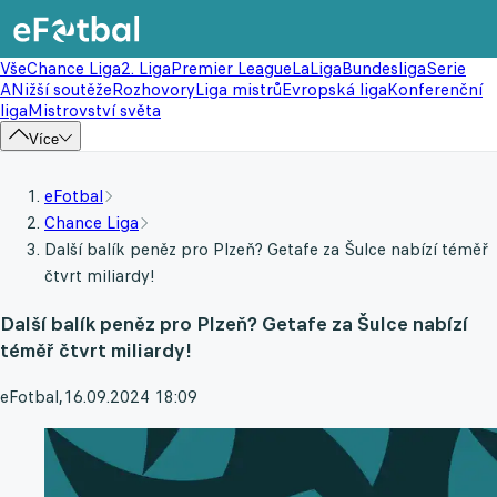
Vše
Chance Liga
2. Liga
Premier League
LaLiga
Bundesliga
Serie
A
Nižší soutěže
Rozhovory
Liga mistrů
Evropská liga
Konferenční
liga
Mistrovství světa
Více
eFotbal
Chance Liga
Další balík peněz pro Plzeň? Getafe za Šulce nabízí téměř
čtvrt miliardy!
Další balík peněz pro Plzeň? Getafe za Šulce nabízí
téměř čtvrt miliardy!
eFotbal
,
16.09.2024 18:09