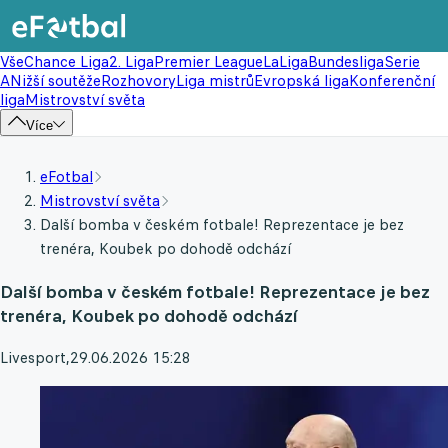
Vše
Chance Liga
2. Liga
Premier League
LaLiga
Bundesliga
Serie
A
Nižší soutěže
Rozhovory
Liga mistrů
Evropská liga
Konferenční
liga
Mistrovství světa
Více
eFotbal
Mistrovství světa
Další bomba v českém fotbale! Reprezentace je bez
trenéra, Koubek po dohodě odchází
Další bomba v českém fotbale! Reprezentace je bez
trenéra, Koubek po dohodě odchází
Livesport
,
29.06.2026 15:28