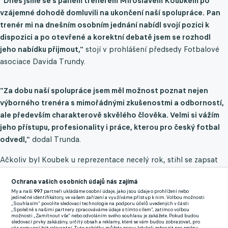
"Dnes jsme se s panem trenérem Miroslavem Koubkem po
vzájemné dohodě domluvili na ukončení naší spolupráce. Pan
trenér mi na dnešním osobním jednání nabídl svojí pozici k
dispozici a po otevřené a korektní debatě jsem se rozhodl
jeho nabídku přijmout,"
stojí v prohlášení předsedy Fotbalové
asociace Davida Trundy.
"Za dobu naší spolupráce jsem měl možnost poznat nejen
výborného trenéra s mimořádnými zkušenostmi a odborností,
ale především charakterově skvělého člověka. Velmi si vážím
jeho přístupu, profesionality i práce, kterou pro český fotbal
odvedl,"
dodal Trunda.
Ačkoliv byl Koubek u reprezentace necelý rok, stihl se zapsat
do historie tím, že se v 74 letech stal druhým nejstarším
Ochrana vašich osobních údajů nás zajímá
trenérem, který kdy vedl tým na mistrovství světa. Zkušenější je
My a naši
997
partneři ukládáme osobní údaje, jako jsou údaje o prohlížení nebo
v tomto ohledu už jen Dick Advocaat (78 let). Celkově trénoval
jedinečné identifikátory, ve vašem zařízení a využíváme přístup k nim. Volbou možnosti
„Souhlasím“ povolíte sledovací technologie na podporu účelů uvedených v části
tým v sedmi zápasech s bilancí čtyř výher, jedné remízy a dvou
„Společně s našimi partnery zpracováváme údaje s tímto cílem“, zatímco volbou
možnosti „Zamítnout vše“ nebo odvoláním svého souhlasu je zakážete. Pokud budou
porážek.
sledovací prvky zakázány, určitý obsah a reklamy, které se vám budou zobrazovat, pro