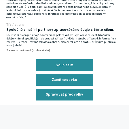
vás nemusejí být relevantní. Tuto nabídku můžete znovu kdykoli zobrazit pro změnu
vašich nastavení nebo odvolání souhlasu, a to kliknutím na odkaz „Předvolby ochrany
Neúspěch na MS i mediální kampaň
osobních údajů“ v dolní části webových stránek nebo případně na plovoucí ikonu v
levém dolním rohu webových stránek. Vaše nastavení se uplatní v rámci našeho
Internetová stránka. Podrobnější informace najdete v našich Zásadách ochrany
osobních údajů.
"Po neúspěchu na mistrovství světa, za který nesu jako hlavní
Třetí strany
trenér spoluzodpovědnost, jsem po zvážení všech okolností
Společně s našimi partnery zpracováváme údaje s tímto cílem:
dospěl k závěru, že nabídnu svojí pozici k dispozici panu
Používání přesných údajů o zeměpisné poloze. Aktivní vyhledávání identifikačních
údajů v rámci specifických vlastností zařízení. Ukládání a/nebo přístup k informacím v
předsedovi FAČR Davidu Trundovi. Po vzájemné debatě a
zařízení. Personalizovaná reklama a obsah, měření reklam a obsahu, průzkum publika a
rozvoj služeb.
konzultaci pan předseda můj návrh přijal. Důsledkem tak je
Seznam partnerů (dodavatelů)
ukončení mého působení u národního týmu," uvedl ke svému
konci u národního týmu Koubek.
Souhlasím
"K mému rozhodnutí přispěla i mediální kampaň, založená na
řadě polopravd a fabulací proti mé osobě. V této atmosféře by
Zamítnout vše
moje práce pro českou reprezentaci přestala dávat smysl,"
dodal Koubek.
Spravovat předvolby
Reklama
Kritika Krejčího projevu? Kapitán repre našel zastání u Kanii,
ten reagoval na sítích
Zmínky
Zavřít rekl