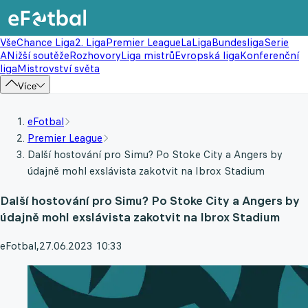
Vše
Chance Liga
2. Liga
Premier League
LaLiga
Bundesliga
Serie
A
Nižší soutěže
Rozhovory
Liga mistrů
Evropská liga
Konferenční
liga
Mistrovství světa
Více
eFotbal
Premier League
Další hostování pro Simu? Po Stoke City a Angers by
údajně mohl exslávista zakotvit na Ibrox Stadium
Další hostování pro Simu? Po Stoke City a Angers by
údajně mohl exslávista zakotvit na Ibrox Stadium
eFotbal
,
27.06.2023 10:33