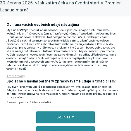
30. června 2025, však zatím čeká na úvodní start v Premier
League marně.
Ihned po odchodu z Edenu byl totiž odeslán do Stoke City, se
Ochrana vašich osobních údajů nás zajímá
kterým hrál jen Championship, respektive mládežnickou
My a naši
999
partneři ukládáme osobní údaje, jako jsou údaje o prohlížení nebo
jedinečné identifikátory, ve vašem zařízení a využíváme přístup k nim. Volbou možnosti
Premier League 2 - Division Two, ovšem žádné extra herní
„Souhlasím“ povolíte sledovací technologie na podporu účelů uvedených v části
„Společně s našimi partnery zpracováváme údaje s tímto cílem“, zatímco volbou
vytížení neměl.
možnosti „Zamítnout vše“ nebo odvoláním svého souhlasu je zakážete. Pokud budou
sledovací prvky zakázány, určitý obsah a reklamy, které se vám budou zobrazovat, pro
vás nemusejí být relevantní. Tuto nabídku můžete znovu kdykoli zobrazit pro změnu
V minulém soutěžním ročníku pak byl exslávista zapůjčen ve
vašich nastavení nebo odvolání souhlasu, a to kliknutím na odkaz „Předvolby ochrany
osobních údajů“ v dolní části webových stránek nebo případně na plovoucí ikonu v
francouzském Angers a tam už to bylo lepší, protože v Ligue 1
levém dolním rohu webových stránek. Vaše nastavení se uplatní v rámci našeho
Internetová stránka. Podrobnější informace najdete v našich Zásadách ochrany
zasáhl do čtyřiatřiceti zápasů, které se mu podařilo přetavit v
osobních údajů.
pět branek a gól zaznamenal také v Coupe de France.
Třetí strany
Společně s našimi partnery zpracováváme údaje s tímto cílem:
Jak zaznělo na skotském serveru
mailplus.co.uk
, Simu by mohlo
Používání přesných údajů o zeměpisné poloze. Aktivní vyhledávání identifikačních
údajů v rámci specifických vlastností zařízení. Ukládání a/nebo přístup k informacím v
čekat další hostování. Zájem o jeho služby totiž projevil tamní
zařízení. Personalizovaná reklama a obsah, měření reklam a obsahu, průzkum publika a
rozvoj služeb.
gigant Glasgow Rangers, který by si ho rád vypůjčil na jeden
Seznam partnerů (dodavatelů)
rok.
Souhlasím
Pětapadesátinásobný šampion skotské Premiership, jenž bude
v sezoně 2023/2024 obhajovat druhou pozici, sehraje v červenci