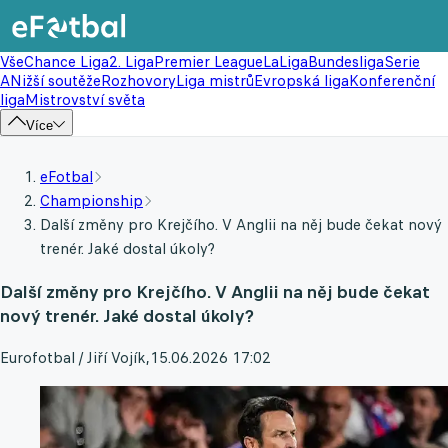
Vše
Chance Liga
2. Liga
Premier League
LaLiga
Bundesliga
Serie
A
Nižší soutěže
Rozhovory
Liga mistrů
Evropská liga
Konferenční
liga
Mistrovství světa
Více
eFotbal
Championship
Další změny pro Krejčího. V Anglii na něj bude čekat nový
trenér. Jaké dostal úkoly?
Další změny pro Krejčího. V Anglii na něj bude čekat
nový trenér. Jaké dostal úkoly?
Eurofotbal / Jiří Vojík
,
15.06.2026 17:02