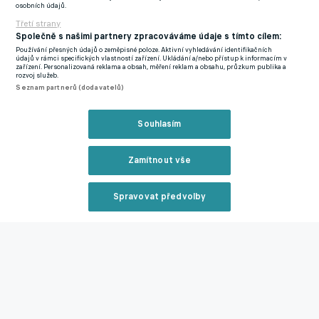
osobních údajů.
Otazník nad budoucností Krejčího
Třetí strany
Společně s našimi partnery zpracováváme údaje s tímto cílem:
"Jsem hrdý, že mohu být součástí tohoto velkého a historického
Používání přesných údajů o zeměpisné poloze. Aktivní vyhledávání identifikačních
klubu.
Je to pro mě obrovská příležitost a udělám všechno pro
údajů v rámci specifických vlastností zařízení. Ukládání a/nebo přístup k informacím v
zařízení. Personalizovaná reklama a obsah, měření reklam a obsahu, průzkum publika a
to, abych Wolves vrátil tam, kam patří - do Premier League,"
rozvoj služeb.
Seznam partnerů (dodavatelů)
prohlásil po podpisu smlouvy Peixoto.
Krejčí se na základě počtu odehraných zápasů stal kmenovým
Souhlasím
hráčem Wolves. Vzhledem k sestupu se ale předpokládá, že
klub opustí. Spekulovalo se o zájmu Leedsu United.
Zamítnout vše
Je rozhodnuto. Krejčí se stane kmenovým hráčem Wolves, další
Spravovat předvolby
přestup ale není vyloučený
Reklama
Zmínky
Championship
Premier League
Cesar Peixoto
Ladislav
Krejčí
Wolves
Leeds
Zavřít rekl