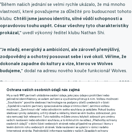
"Během našich jednání se velmi rychle ukázalo, že má mnoho
vlastností, které považujeme za důležité pro budoucnost tohoto
klubu.
Chtěli jsme jasnou identitu, silné vůdčí schopnosti a
opravdovou touhu uspět. César všechny tyto charakteristiky
prokázal,"
uvedl výkonný ředitel klubu Nathan Shi.
"Je mladý, energický a ambiciózní, ale zároveň přemýšlivý,
zodpovědný a ochotný posouvat sebe i své okolí. Věříme, že
dokonale zapadne do kultury a vize, kterou ve Wolves
budujeme,"
dodal na adresu nového kouče funkcionář Wolves.
Peixoto má za sebou i zajímavou hráčskou kariéru. V roce 2008
si připsal jeden start za portugalskou reprezentaci a byl
Ochrana vašich osobních údajů nás zajímá
My a naši
997
partneři ukládáme osobní údaje, jako jsou údaje o prohlížení nebo
součástí slavného týmu Porta, který pod vedením Josého
jedinečné identifikátory, ve vašem zařízení a využíváme přístup k nim. Volbou možnosti
„Souhlasím“ povolíte sledovací technologie na podporu účelů uvedených v části
Mourinha v roce 2004 ovládl Ligu mistrů. Stává se zároveň
„Společně s našimi partnery zpracováváme údaje s tímto cílem“, zatímco volbou
možnosti „Zamítnout vše“ nebo odvoláním svého souhlasu je zakážete. Pokud budou
čtvrtým portugalským trenérem z posledních sedmi manažerů
sledovací prvky zakázány, určitý obsah a reklamy, které se vám budou zobrazovat, pro
vás nemusejí být relevantní. Tuto nabídku můžete znovu kdykoli zobrazit pro změnu
Wolves po Nunu Espíritu Santovi, Brunu Lageovi a Vítoru
vašich nastavení nebo odvolání souhlasu, a to kliknutím na odkaz „Předvolby ochrany
osobních údajů“ v dolní části webových stránek nebo případně na plovoucí ikonu v
Pereirovi.
levém dolním rohu webových stránek. Vaše nastavení se uplatní v rámci našeho
Internetová stránka. Podrobnější informace najdete v našich Zásadách ochrany