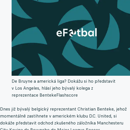
De Bruyne a americká liga? Dokážu si ho představit
v Los Angeles, hlásí jeho bývalý kolega z
reprezentace Benteke
Flashscore
Dnes již bývalý belgický reprezentant Christian Benteke, jehož
momentálně zastihnete v americkém klubu D.C. United, si
dokáže představit odchod zkušeného záložníka Manchesteru
City Kevina de Bruyneho do Major League Soccer.