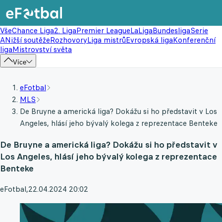
Vše
Chance Liga
2. Liga
Premier League
LaLiga
Bundesliga
Serie
A
Nižší soutěže
Rozhovory
Liga mistrů
Evropská liga
Konferenční
liga
Mistrovství světa
Více
eFotbal
MLS
De Bruyne a americká liga? Dokážu si ho představit v Los
Angeles, hlásí jeho bývalý kolega z reprezentace Benteke
De Bruyne a americká liga? Dokážu si ho představit v
Los Angeles, hlásí jeho bývalý kolega z reprezentace
Benteke
eFotbal
,
22.04.2024 20:02