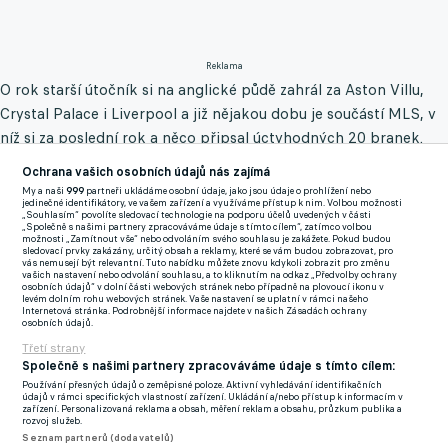
Reklama
O rok starší útočník si na anglické půdě zahrál za Aston Villu,
Crystal Palace i Liverpool a již nějakou dobu je součástí MLS, v
níž si za poslední rok a něco připsal úctyhodných 20 branek.
Ochrana vašich osobních údajů nás zajímá
Svěřenec Pepa Guardioly je momentálně mediálně spojován s
My a naši
999
partneři ukládáme osobní údaje, jako jsou údaje o prohlížení nebo
letním odchodem z Etihad Stadium, který je jeho domovem již
jedinečné identifikátory, ve vašem zařízení a využíváme přístup k nim. Volbou možnosti
„Souhlasím“ povolíte sledovací technologie na podporu účelů uvedených v části
devátým rokem.
„Společně s našimi partnery zpracováváme údaje s tímto cílem“, zatímco volbou
možnosti „Zamítnout vše“ nebo odvoláním svého souhlasu je zakážete. Pokud budou
sledovací prvky zakázány, určitý obsah a reklamy, které se vám budou zobrazovat, pro
Benteke věří, že ho jeho někdejší spoluhráč z národního
vás nemusejí být relevantní. Tuto nabídku můžete znovu kdykoli zobrazit pro změnu
vašich nastavení nebo odvolání souhlasu, a to kliknutím na odkaz „Předvolby ochrany
mužstva může ohledně Spojených států následovat a vyzkoušet
osobních údajů“ v dolní části webových stránek nebo případně na plovoucí ikonu v
levém dolním rohu webových stránek. Vaše nastavení se uplatní v rámci našeho
si MLS ještě před ukončením své profesionální hráčské kariéry.
Internetová stránka. Podrobnější informace najdete v našich Zásadách ochrany
osobních údajů.
Třetí strany
Thiago Silva se asi s kariérou nerozloučí v Chelsea. Cítím, že
Společně s našimi partnery zpracováváme údaje s tímto cílem:
mám před sebou ještě pár let, tvrdí brazilský nestor
Používání přesných údajů o zeměpisné poloze. Aktivní vyhledávání identifikačních
údajů v rámci specifických vlastností zařízení. Ukládání a/nebo přístup k informacím v
"Je mu 32 let a v Evropě hrál mnoho, mnoho let. Dokážu si ho
zařízení. Personalizovaná reklama a obsah, měření reklam a obsahu, průzkum publika a
rozvoj služeb.
představit v týmu Los Angeles," pronesl úderný forvard v
Seznam partnerů (dodavatelů)