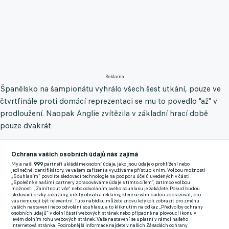
Reklama
Španělsko na šampionátu vyhrálo všech šest utkání, pouze ve
čtvrtfinále proti domácí reprezentaci se mu to povedlo "až" v
prodloužení. Naopak Anglie zvítězila v základní hrací době
pouze dvakrát.
"Kdo je favorit, to nechám na novinářích a sázkových
Ochrana vašich osobních údajů nás zajímá
kancelářích. Mají nějaké analýzy, my máme zase ty svoje. Anglie
My a naši
999
partneři ukládáme osobní údaje, jako jsou údaje o prohlížení nebo
a Španělsko jsou dva nejlepší týmy na turnaji, proto jsou ve
jedinečné identifikátory, ve vašem zařízení a využíváme přístup k nim. Volbou možnosti
„Souhlasím“ povolíte sledovací technologie na podporu účelů uvedených v části
finále. Bude to vyrovnaný duel, takové zápasy rozhodují detaily.
„Společně s našimi partnery zpracováváme údaje s tímto cílem“, zatímco volbou
možnosti „Zamítnout vše“ nebo odvoláním svého souhlasu je zakážete. Pokud budou
S veškerým respektem k soupeři ale půjdeme za vítězstvím,"
sledovací prvky zakázány, určitý obsah a reklamy, které se vám budou zobrazovat, pro
vás nemusejí být relevantní. Tuto nabídku můžete znovu kdykoli zobrazit pro změnu
uvedl De la Fuente.
vašich nastavení nebo odvolání souhlasu, a to kliknutím na odkaz „Předvolby ochrany
osobních údajů“ v dolní části webových stránek nebo případně na plovoucí ikonu v
levém dolním rohu webových stránek. Vaše nastavení se uplatní v rámci našeho
Internetová stránka. Podrobnější informace najdete v našich Zásadách ochrany
Španělsko má na šampionátu se 13 vstřelenými brankami