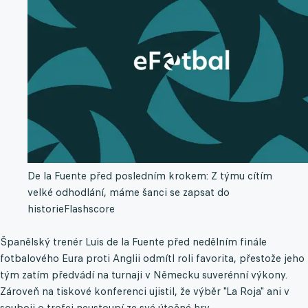
De la Fuente před posledním krokem: Z týmu cítím
velké odhodlání, máme šanci se zapsat do
historie
Flashscore
Španělský trenér Luis de la Fuente před nedělním finále
fotbalového Eura proti Anglii odmítl roli favorita, přestože jeho
tým zatím předvádí na turnaji v Německu suverénní výkony.
Zároveň na tiskové konferenci ujistil, že výběr "La Roja" ani v
souboji o trofej neustoupí ze své útočné hry.