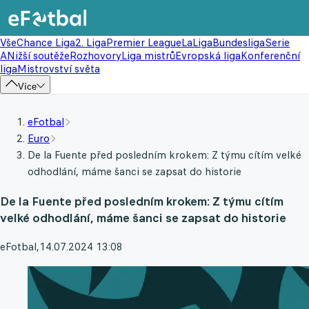
Vše
Chance Liga
2. Liga
Premier League
LaLiga
Bundesliga
Serie
A
Nižší soutěže
Rozhovory
Liga mistrů
Evropská liga
Konferenční
liga
Mistrovství světa
Více
eFotbal
Euro
De la Fuente před posledním krokem: Z týmu cítím velké
odhodlání, máme šanci se zapsat do historie
De la Fuente před posledním krokem: Z týmu cítím
velké odhodlání, máme šanci se zapsat do historie
eFotbal
,
14.07.2024 13:08