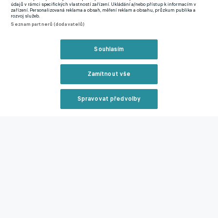
Nejčtenější na eFotbalu
údajů v rámci specifických vlastností zařízení. Ukládání a/nebo přístup k informacím v
zařízení. Personalizovaná reklama a obsah, měření reklam a obsahu, průzkum publika a
rozvoj služeb.
Seznam partnerů (dodavatelů)
Souhlasím
Zamítnout vše
N
k
Spravovat předvolby
r
Ostrý spor o stadion Za
Přestupová bomba na
n
Reklama
Lužánkami! Zbrojovka se
Slovensku! Do třetí ligy
p
pustila do brněnského
jde útočník, který byl
radního
nejdražším nákupem
Slavie