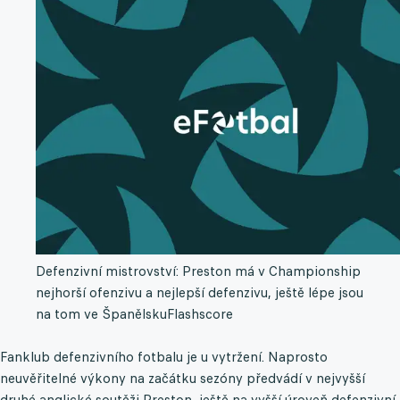
Defenzivní mistrovství: Preston má v Championship
nejhorší ofenzivu a nejlepší defenzivu, ještě lépe jsou
na tom ve Španělsku
Flashscore
Fanklub defenzivního fotbalu je u vytržení. Naprosto
neuvěřitelné výkony na začátku sezóny předvádí v nejvyšší
druhé anglické soutěži Preston, ještě na vyšší úroveň defenzivní