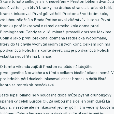
Skóre tohoto celku je ale k neuvěření – Preston během dvanácti
duelů vstřelil jen čtyři branky, na druhou stranu ale přesně tolik
branek inkasoval. První gól vstřelil Preston až ve třetím kole,
zásluhou záložníka Brada Pottse urval vítězství v Lutonu. První
branku poté inkasoval v rámci osmého kola doma proti
Birminghamu. Tehdy se v 16. minutě prosadil obránce Maxime
Colin a jako první překonal gólmana Fredericka Woodmana,
který do té chvíle vychytal sedm čistých kont. Celkem jich má
po dvanácti kolech na kontě devět, což je po dvanácti kolech
vskutku neuvěřitelná bilance.
O tomto víkendu zajíždí Preston na půdu někdejšího
prvoligového Norwiche a s tímto celkem ideální bilanci nemá. V
posledních pěti duelech inkasoval deset branek a další čisté
konto se tentokrát neočekává.
Ještě lepší bilancí se v současné době může pyšnit druholigový
španělský celek Burgos CF. Za sebou má sice jen osm duelů La
Ligy 2, v sezóně ale neinkasoval jediný gól! Tým vedený koučem
Juliánem Calero Fernándezem dvakrát zvítězil nejtěsnějším