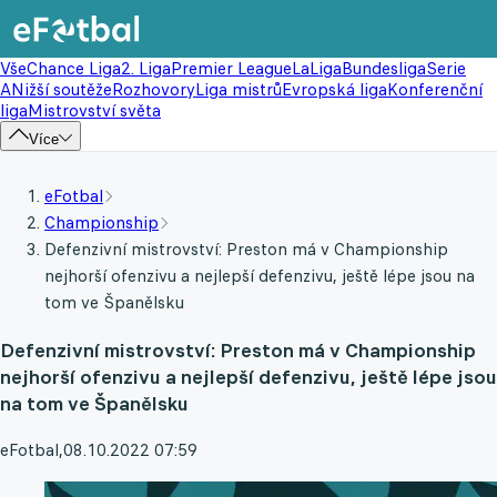
Vše
Chance Liga
2. Liga
Premier League
LaLiga
Bundesliga
Serie
A
Nižší soutěže
Rozhovory
Liga mistrů
Evropská liga
Konferenční
liga
Mistrovství světa
Více
eFotbal
Championship
Defenzivní mistrovství: Preston má v Championship
nejhorší ofenzivu a nejlepší defenzivu, ještě lépe jsou na
tom ve Španělsku
Defenzivní mistrovství: Preston má v Championship
nejhorší ofenzivu a nejlepší defenzivu, ještě lépe jsou
na tom ve Španělsku
eFotbal
,
08.10.2022 07:59