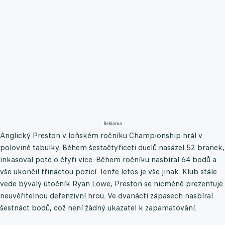
Reklama
Anglický Preston v loňském ročníku Championship hrál v
polovině tabulky. Během šestačtyřiceti duelů nasázel 52 branek,
inkasoval poté o čtyři více. Během ročníku nasbíral 64 bodů a
vše ukončil třináctou pozicí. Jenže letos je vše jinak. Klub stále
vede bývalý útočník Ryan Lowe, Preston se nicméně prezentuje
neuvěřitelnou defenzivní hrou. Ve dvanácti zápasech nasbíral
šestnáct bodů, což není žádný ukazatel k zapamatování.