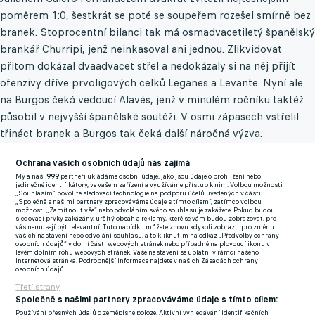
poměrem 1:0, šestkrát se poté se soupeřem rozešel smírně bez
branek. Stoprocentní bilanci tak má osmadvacetiletý španělský
brankář Churripi, jenž neinkasoval ani jednou. Zlikvidovat
přitom dokázal dvaadvacet střel a nedokázaly si na něj přijít
ofenzivy dříve prvoligových celků Leganes a Levante. Nyní ale
na Burgos čeká vedoucí Alavés, jenž v minulém ročníku taktéž
působil v nejvyšší španělské soutěži. V osmi zápasech vstřelil
třináct branek a Burgos tak čeká další náročná výzva.
Nejplacenější hráč světa? Kylian Mbappé překonal i Messiho a
Ochrana vašich osobních údajů nás zajímá
Ronalda!
My a naši
999
partneři ukládáme osobní údaje, jako jsou údaje o prohlížení nebo
jedinečné identifikátory, ve vašem zařízení a využíváme přístup k nim. Volbou možnosti
„Souhlasím“ povolíte sledovací technologie na podporu účelů uvedených v části
„Společně s našimi partnery zpracováváme údaje s tímto cílem“, zatímco volbou
Zmínky
možnosti „Zamítnout vše“ nebo odvoláním svého souhlasu je zakážete. Pokud budou
sledovací prvky zakázány, určitý obsah a reklamy, které se vám budou zobrazovat, pro
Championship
Liga mistrů
Hermann Prestone Lakolo
Lionel
vás nemusejí být relevantní. Tuto nabídku můžete znovu kdykoli zobrazit pro změnu
vašich nastavení nebo odvolání souhlasu, a to kliknutím na odkaz „Předvolby ochrany
Messi
Brad Potts
Ryan Lowe
Frederick Woodman
Maxime
osobních údajů“ v dolní části webových stránek nebo případně na plovoucí ikonu v
levém dolním rohu webových stránek. Vaše nastavení se uplatní v rámci našeho
Colin
Kylian
Internetová stránka. Podrobnější informace najdete v našich Zásadách ochrany
osobních údajů.
Mbappe
Ronaldo
Preston
Burgos
Luton
Birmingham
Norwich
Lega
Třetí strany
Společně s našimi partnery zpracováváme údaje s tímto cílem:
Používání přesných údajů o zeměpisné poloze. Aktivní vyhledávání identifikačních