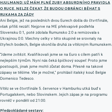
HJULMAND: UŽ MÁM PLNÉ ZUBY ABSURDNÍHO PRAVIDLA
O RUCE. NELZE ČEKAT, ŽE BUDOU OBRÁNCI BĚHAT S
RUKAMA ZA ZÁDY
Ani Belgie, jež na posledních dvou Eurech došla do čtvrtfinále,
však příliš nezáří. Nejprve na ME překvapivě podlehla
Slovensku 0:1, poté zdolala Rumunsko 2:0 a remizovala s
Ukrajinou 0:0. Všechny celky v této skupině se srovnaly na
čtyřech bodech, Belgie skončila druhá za vítězným Rumunskem.
"Jdeme zvítězit. Kvalifikovali jsme se na Euro s cílem patři k
nejlepším týmům. Nyní nás čeká špičkový soupeř. Proto jsme
postoupili, jinak jsme mohli zůstat doma. Přesně na takové
zápasy se těšíme. Vše je možné," prohlásil italský kouč Belgie
Domenico Tedesco.
Vítěz se ve čtvrtfinále 5. července v Hamburku utká buď s
Portugalskem, nebo Slovinskem. Jejich zápas je na programu
rovněž v pondělí od 21:00.
Předpokládané sestavy: