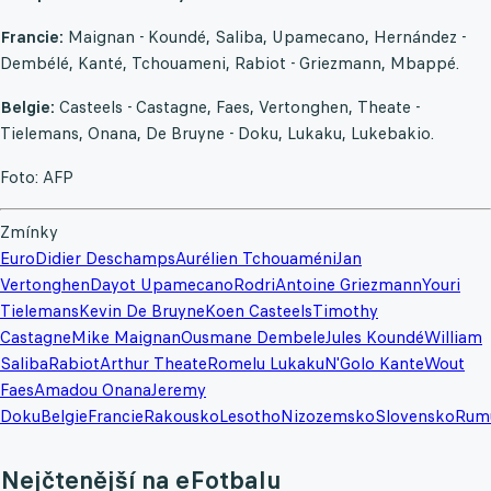
Francie:
Maignan - Koundé, Saliba, Upamecano, Hernández -
Dembélé, Kanté, Tchouameni, Rabiot - Griezmann, Mbappé.
Belgie:
Casteels - Castagne, Faes, Vertonghen, Theate -
Tielemans, Onana, De Bruyne - Doku, Lukaku, Lukebakio.
Foto: AFP
Zmínky
Euro
Didier Deschamps
Aurélien Tchouaméni
Jan
Vertonghen
Dayot Upamecano
Rodri
Antoine Griezmann
Youri
Tielemans
Kevin De Bruyne
Koen Casteels
Timothy
Castagne
Mike Maignan
Ousmane Dembele
Jules Koundé
William
Saliba
Rabiot
Arthur Theate
Romelu Lukaku
N'Golo Kante
Wout
Faes
Amadou Onana
Jeremy
Doku
Belgie
Francie
Rakousko
Lesotho
Nizozemsko
Slovensko
Rum
Nejčtenější na eFotbalu