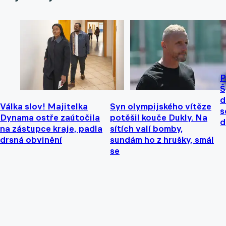
P
Š
d
Válka slov! Majitelka
Syn olympijského vítěze
s
Dynama ostře zaútočila
potěšil kouče Dukly. Na
d
na zástupce kraje, padla
sítích valí bomby,
drsná obvinění
sundám ho z hrušky, smál
se