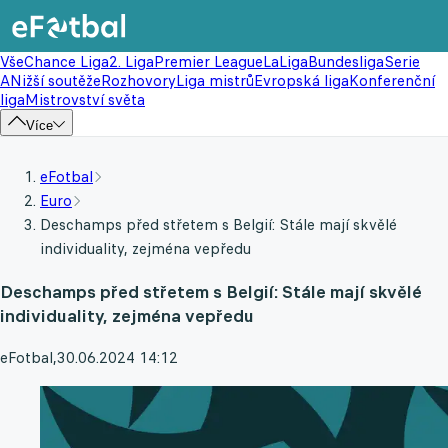
Vše
Chance Liga
2. Liga
Premier League
LaLiga
Bundesliga
Serie
A
Nižší soutěže
Rozhovory
Liga mistrů
Evropská liga
Konferenční
liga
Mistrovství světa
Více
eFotbal
Euro
Deschamps před střetem s Belgií: Stále mají skvělé
individuality, zejména vepředu
Deschamps před střetem s Belgií: Stále mají skvělé
individuality, zejména vepředu
eFotbal
,
30.06.2024 14:12