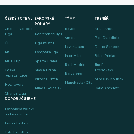
ČESKÝ FOTBAL
EVROPSKÉ
TÝMY
TRENÉŘI
POHÁRY
Chance Národní
Bayern
Mikel Arteta
Liga
Konferenční liga
Arsenal
Pep Guardiola
ČFL
Liga mistrů
Leverkusen
Diego Simeone
MSFL
Evropská liga
Inter Milan
Brian Priske
MOL Cup
Sparta Praha
Real Madrid
Jindřich
Česká
Slavia Praha
Trpišovský
Barcelona
reprezentace
Viktoria Plzeň
Miroslav Koubek
Manchester City
Rozhovory
Mladá Boleslav
Carlo Ancelotti
Chance Liga
DOPORUČUJEME
Fotbalové zprávy
na Livesportu
Eurofotbal.cz
Tribal Football -