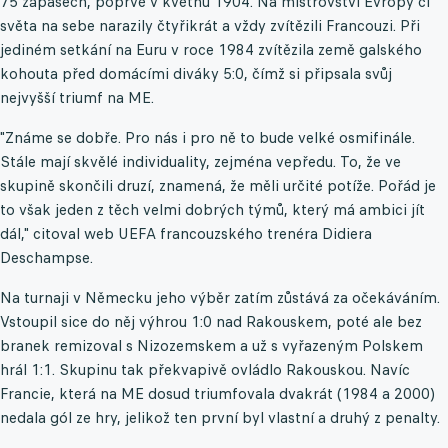
75 zápasech, poprvé v květnu 1904. Na mistrovství Evropy či
světa na sebe narazily čtyřikrát a vždy zvítězili Francouzi. Při
jediném setkání na Euru v roce 1984 zvítězila země galského
kohouta před domácími diváky 5:0, čímž si připsala svůj
nejvyšší triumf na ME.
"Známe se dobře. Pro nás i pro ně to bude velké osmifinále.
Stále mají skvělé individuality, zejména vepředu. To, že ve
skupině skončili druzí, znamená, že měli určité potíže. Pořád je
to však jeden z těch velmi dobrých týmů, který má ambici jít
dál," citoval web UEFA francouzského trenéra Didiera
Deschampse.
Na turnaji v Německu jeho výběr zatím zůstává za očekáváním.
Vstoupil sice do něj výhrou 1:0 nad Rakouskem, poté ale bez
branek remizoval s Nizozemskem a už s vyřazeným Polskem
hrál 1:1. Skupinu tak překvapivě ovládlo Rakouskou. Navíc
Francie, která na ME dosud triumfovala dvakrát (1984 a 2000)
nedala gól ze hry, jelikož ten první byl vlastní a druhý z penalty.