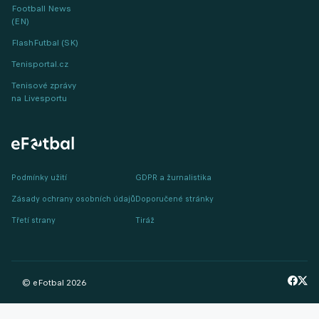
Football News
(EN)
FlashFutbal (SK)
Tenisportal.cz
Tenisové zprávy
na Livesportu
Podmínky užití
GDPR a žurnalistika
Zásady ochrany osobních údajů
Doporučené stránky
Třetí strany
Tiráž
© eFotbal
2026