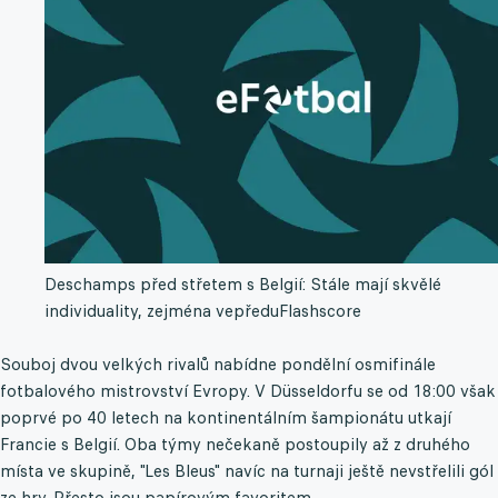
Deschamps před střetem s Belgií: Stále mají skvělé
individuality, zejména vepředu
Flashscore
Souboj dvou velkých rivalů nabídne pondělní osmifinále
fotbalového mistrovství Evropy. V Düsseldorfu se od 18:00 však
poprvé po 40 letech na kontinentálním šampionátu utkají
Francie s Belgií. Oba týmy nečekaně postoupily až z druhého
místa ve skupině, "Les Bleus" navíc na turnaji ještě nevstřelili gól
ze hry. Přesto jsou papírovým favoritem.