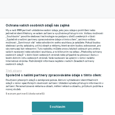
Ochrana vašich osobních údajů nás zajímá
My a naši
999
partneři ukládáme osobní údaje, jako jsou údaje o prohlížení nebo
jedinečné identifikátory, ve vašem zařízení a využíváme přístup k nim. Volbou možnosti
„Souhlasím“ povolíte sledovací technologie na podporu účelů uvedených v části
„Společně s našimi partnery zpracováváme údaje s tímto cílem“, zatímco volbou
možnosti „Zamítnout vše“ nebo odvoláním svého souhlasu je zakážete. Pokud budou
sledovací prvky zakázány, určitý obsah a reklamy, které se vám budou zobrazovat, pro
vás nemusejí být relevantní. Tuto nabídku můžete znovu kdykoli zobrazit pro změnu
vašich nastavení nebo odvolání souhlasu, a to kliknutím na odkaz „Předvolby ochrany
osobních údajů“ v dolní části webových stránek nebo případně na plovoucí ikonu v
levém dolním rohu webových stránek. Vaše nastavení se uplatní v rámci našeho
Internetová stránka. Podrobnější informace najdete v našich Zásadách ochrany
osobních údajů.
Třetí strany
Společně s našimi partnery zpracováváme údaje s tímto cílem:
Používání přesných údajů o zeměpisné poloze. Aktivní vyhledávání identifikačních
údajů v rámci specifických vlastností zařízení. Ukládání a/nebo přístup k informacím v
zařízení. Personalizovaná reklama a obsah, měření reklam a obsahu, průzkum publika a
rozvoj služeb.
Seznam partnerů (dodavatelů)
Souhlasím