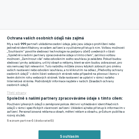
Ochrana vašich osobních údajů nás zajímá
My a naši
999
partneři ukládáme osobní údaje, jako jsou údaje o prohlížení nebo
Reklama
jedinečné identifikátory, ve vašem zařízení a využíváme přístup k nim. Volbou možnosti
„Souhlasím“ povolíte sledovací technologie na podporu účelů uvedených v části
Dvaatřicetiletý záložník si připsal už sedmdesátou gólovou
„Společně s našimi partnery zpracováváme údaje s tímto cílem“, zatímco volbou
možnosti „Zamítnout vše“ nebo odvoláním svého souhlasu je zakážete. Pokud budou
přihrávku v rámci nejvyšší české soutěže a dostal se před Pavla
sledovací prvky zakázány, určitý obsah a reklamy, které se vám budou zobrazovat, pro
vás nemusejí být relevantní. Tuto nabídku můžete znovu kdykoli zobrazit pro změnu
Verbíře na třetí místo. Druhá pozice náleží Rudolfu Otepkovi,
vašich nastavení nebo odvolání souhlasu, a to kliknutím na odkaz „Předvolby ochrany
osobních údajů“ v dolní části webových stránek nebo případně na plovoucí ikonu v
který má pouze o jednu asistenci víc než sparťanský kapitán.
levém dolním rohu webových stránek. Vaše nastavení se uplatní v rámci našeho
Internetová stránka. Podrobnější informace najdete v našich Zásadách ochrany
osobních údajů.
V historické tabulce nejlepších asistentů první místo patří Pavlu
Třetí strany
Horváthovi se 106 gólovými přihrávkami, které nastřádal ve
Společně s našimi partnery zpracováváme údaje s tímto cílem:
426 zápasech.
Používání přesných údajů o zeměpisné poloze. Aktivní vyhledávání identifikačních
údajů v rámci specifických vlastností zařízení. Ukládání a/nebo přístup k informacím v
zařízení. Personalizovaná reklama a obsah, měření reklam a obsahu, průzkum publika a
Reprezentační kapitán tak bude mít co dělat, aby se
rozvoj služeb.
Seznam partnerů (dodavatelů)
k bývalému hráči Plzně či Sparty přiblížil. Dočkal si v lize
připsal dosud 234 startů, což dělá 0,3 asistencí na zápas
Souhlasím
(Horváth 0,2).