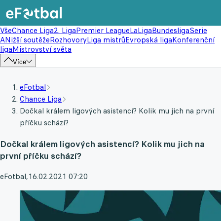
Vše
Chance Liga
2. Liga
Premier League
LaLiga
Bundesliga
Serie
A
Nižší soutěže
Rozhovory
Liga mistrů
Evropská liga
Konferenční
liga
Mistrovství světa
Více
eFotbal
Chance Liga
Dočkal králem ligových asistencí? Kolik mu jich na první
příčku schází?
Dočkal králem ligových asistencí? Kolik mu jich na
první příčku schází?
eFotbal
,
16.02.2021 07:20