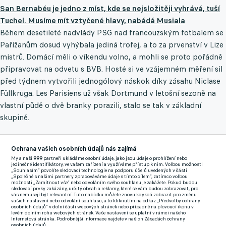
San Bernabéu je jedno z míst, kde se nejsložitěji vyhrává, tuší
Tuchel. Musíme mít vztyčené hlavy, nabádá Musiala
Během desetileté nadvlády PSG nad francouzským fotbalem se
Pařížanům dosud vyhýbala jediná trofej, a to za prvenství v Lize
mistrů. Domácí měli o víkendu volno, a mohli se proto pořádně
připravovat na odvetu s BVB. Hosté si ve vzájemném měření sil
před týdnem vytvořili jednogólový náskok díky zásahu Niclase
Füllkruga. Les Parisiens už však Dortmund v letošní sezoně na
vlastní půdě o dvě branky porazili, stalo se tak v základní
skupině.
Domácí vstoupili do utkání v Parku princů aktivně, když si
během první čtvrthodiny vytvořili několik příležitostí, ve všech
Ochrana vašich osobních údajů nás zajímá
My a naši
999
partneři ukládáme osobní údaje, jako jsou údaje o prohlížení nebo
případech jim ale chyběla potřebná razance či přesnost v
jedinečné identifikátory, ve vašem zařízení a využíváme přístup k nim. Volbou možnosti
„Souhlasím“ povolíte sledovací technologie na podporu účelů uvedených v části
zakončení. Černožlutí nezůstávali příliš pozadu. V 19. minutě se
„Společně s našimi partnery zpracováváme údaje s tímto cílem“, zatímco volbou
možnosti „Zamítnout vše“ nebo odvoláním svého souhlasu je zakážete. Pokud budou
s ničím nepáral Julian Ryerson a vyslal z voleje razantní
sledovací prvky zakázány, určitý obsah a reklamy, které se vám budou zobrazovat, pro
vás nemusejí být relevantní. Tuto nabídku můžete znovu kdykoli zobrazit pro změnu
projektil, který rozvlnil jen boční síť branky Gianluigiho
vašich nastavení nebo odvolání souhlasu, a to kliknutím na odkaz „Předvolby ochrany
osobních údajů“ v dolní části webových stránek nebo případně na plovoucí ikonu v
Donnarummy. Mnohem víc práce měl italský gólman ve 36.
levém dolním rohu webových stránek. Vaše nastavení se uplatní v rámci našeho
Internetová stránka. Podrobnější informace najdete v našich Zásadách ochrany
minutě při rychlém protiútoku BVB, na jehož konci nebezpečně
osobních údajů.