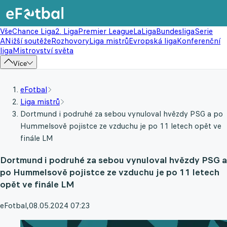
Vše
Chance Liga
2. Liga
Premier League
LaLiga
Bundesliga
Serie
A
Nižší soutěže
Rozhovory
Liga mistrů
Evropská liga
Konferenční
liga
Mistrovství světa
Více
eFotbal
Liga mistrů
Dortmund i podruhé za sebou vynuloval hvězdy PSG a po
Hummelsově pojistce ze vzduchu je po 11 letech opět ve
finále LM
Dortmund i podruhé za sebou vynuloval hvězdy PSG a
po Hummelsově pojistce ze vzduchu je po 11 letech
opět ve finále LM
eFotbal
,
08.05.2024 07:23