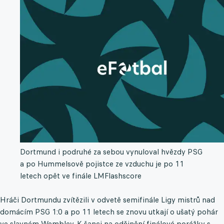
Dortmund i podruhé za sebou vynuloval hvězdy PSG
a po Hummelsově pojistce ze vzduchu je po 11
letech opět ve finále LM
Flashscore
Hráči Dortmundu zvítězili v odvetě semifinále Ligy mistrů nad
domácím PSG 1:0 a po 11 letech se znovu utkají o ušatý pohár
ve slavném Wembley. K šanci na odčinění finálové porážky s