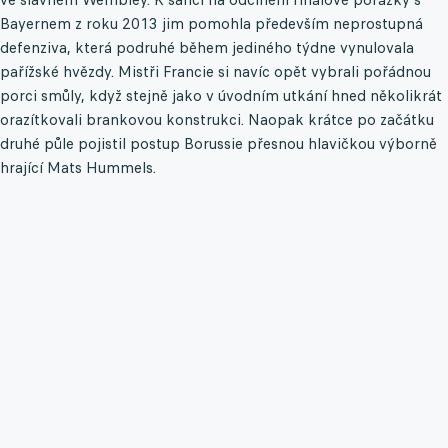
Bayernem z roku 2013 jim pomohla především neprostupná
defenziva, která podruhé během jediného týdne vynulovala
pařížské hvězdy. Mistři Francie si navíc opět vybrali pořádnou
porci smůly, když stejně jako v úvodním utkání hned několikrát
orazítkovali brankovou konstrukci. Naopak krátce po začátku
druhé půle pojistil postup Borussie přesnou hlavičkou výborně
hrající Mats Hummels.