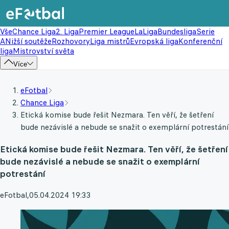
Vše
Chance Liga
2. Liga
Premier League
LaLiga
Bundesliga
Serie
A
Nižší soutěže
Rozhovory
Liga mistrů
Evropská liga
Konferenční
liga
Mistrovství světa
Více
eFotbal
Chance Liga
Etická komise bude řešit Nezmara. Ten věří, že šetření
bude nezávislé a nebude se snažit o exemplární potrestání
Etická komise bude řešit Nezmara. Ten věří, že šetření
bude nezávislé a nebude se snažit o exemplární
potrestání
eFotbal
,
05.04.2024 19:33