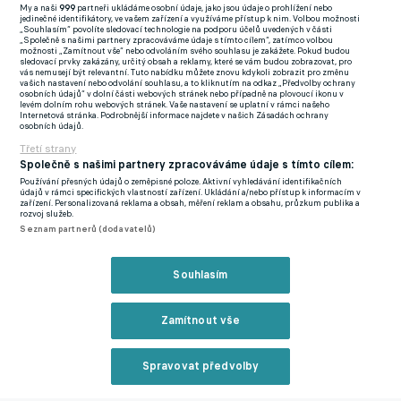
jeho rozhodnutí plně podporuje,"
uvádí se ve zprávě na webu
My a naši
999
partneři ukládáme osobní údaje, jako jsou údaje o prohlížení nebo
jedinečné identifikátory, ve vašem zařízení a využíváme přístup k nim. Volbou možnosti
libereckého klubu.
„Souhlasím“ povolíte sledovací technologie na podporu účelů uvedených v části
„Společně s našimi partnery zpracováváme údaje s tímto cílem“, zatímco volbou
možnosti „Zamítnout vše“ nebo odvoláním svého souhlasu je zakážete. Pokud budou
Se vstupem nového majoritního vlastníka bude mít Slovan i
sledovací prvky zakázány, určitý obsah a reklamy, které se vám budou zobrazovat, pro
vás nemusejí být relevantní. Tuto nabídku můžete znovu kdykoli zobrazit pro změnu
novou strukturu řízení a ta prý byla pečlivě a dlouhodobě
vašich nastavení nebo odvolání souhlasu, a to kliknutím na odkaz „Předvolby ochrany
osobních údajů“ v dolní části webových stránek nebo případně na plovoucí ikonu v
připravována tak, aby se Jan Nezmar, jako generální ředitel
levém dolním rohu webových stránek. Vaše nastavení se uplatní v rámci našeho
Internetová stránka. Podrobnější informace najdete v našich Zásadách ochrany
klubu, mohl věnovat v maximální možné míře sportovní
osobních údajů.
koncepci a strategii a byl, spolu s celým sportovním úsekem
Třetí strany
Společně s našimi partnery zpracováváme údaje s tímto cílem:
klubu, v minimální míře zatěžován provozními a formálními
Používání přesných údajů o zeměpisné poloze. Aktivní vyhledávání identifikačních
povinnostmi a okolnostmi souvisejícími s chodem klubu.
údajů v rámci specifických vlastností zařízení. Ukládání a/nebo přístup k informacím v
zařízení. Personalizovaná reklama a obsah, měření reklam a obsahu, průzkum publika a
rozvoj služeb.
foto: © eFotbal.cz
Seznam partnerů (dodavatelů)
„Vstoupit do FAČR bylo mé osobní rozhodnutí, jelikož vstup
Souhlasím
jako takový není nutný pro výkon mé nové funkce v Liberci. V
mediálním narativu se často ztrácí fakt, že jsem odešel z
Zamítnout vše
fotbalu ještě předtím, než vypukla kauza s odposlechy, která
zásadním způsobem zasáhla do mého života a mé kariéry.
Spravovat předvolby
Důvodem mého odchodu bylo, že jsem byl vyhořelý a unavený z
poměrů, které v tehdejší době v českém fotbale panovaly,"
Reklama