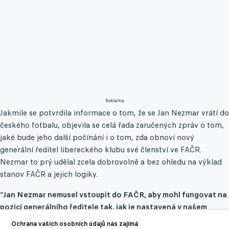
Reklama
Jakmile se potvrdila informace o tom, že se Jan Nezmar vrátí do
českého fotbalu, objevila se celá řada zaručených zpráv o tom,
jaké bude jeho další počínání i o tom, zda obnoví nový
generální ředitel libereckého klubu své členství ve FAČR.
Nezmar to prý udělal zcela dobrovolně a bez ohledu na výklad
stanov FAČR a jejich logiky.
"Jan Nezmar nemusel vstoupit do FAČR, aby mohl fungovat na
pozici generálního ředitele tak, jak je nastavená v našem
klubu. Učinil tak zcela dobrovolně z vlastních důvodů a klub
Ochrana vašich osobních údajů nás zajímá