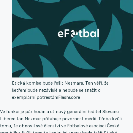
Etická komise bude řešit Nezmara. Ten věří, že
šetření bude nezávislé a nebude se snažit o
exemplární potrestání
Flashscore
Ve funkci je pár hodin a už nový generální ředitel Slovanu
Liberec Jan Nezmar přitahuje pozornost médií. Třeba kvůli
tomu, že obnovil své členství ve Fotbalové asociaci České
republiky. Kvůli tomuto kroku jej znovu bude řešit Etická