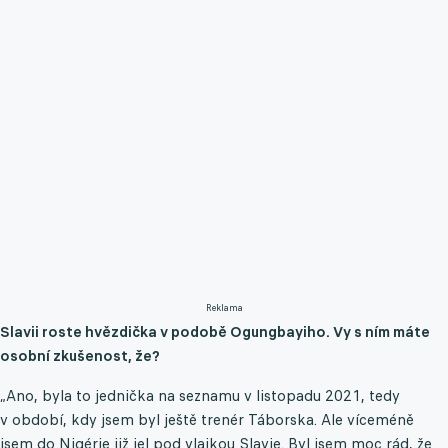
Reklama
Slavii roste hvězdička v podobě Ogungbayiho. Vy s ním máte
osobní zkušenost, že?
„Ano, byla to jednička na seznamu v listopadu 2021, tedy
v období, kdy jsem byl ještě trenér Táborska. Ale víceméně
jsem do Nigérie již jel pod vlajkou Slavie. Byl jsem moc rád, že