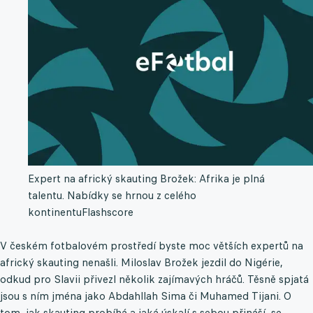
Expert na africký skauting Brožek: Afrika je plná
talentu. Nabídky se hrnou z celého
kontinentu
Flashscore
V českém fotbalovém prostředí byste moc větších expertů na
africký skauting nenašli. Miloslav Brožek jezdil do Nigérie,
odkud pro Slavii přivezl několik zajímavých hráčů. Těsně spjatá
jsou s ním jména jako Abdahllah Sima či Muhamed Tijani. O
tom, jak skauting probíhá a jaká úskalí s sebou přináší, se