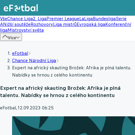
Vše
Chance Liga
2. Liga
Premier League
LaLiga
Bundesliga
Serie
A
Nižší soutěže
Rozhovory
Liga mistrů
Evropská liga
Konferenční
liga
Mistrovství světa
Více
eFotbal
Chance Národní Liga
Expert na africký skauting Brožek: Afrika je plná talentu.
Nabídky se hrnou z celého kontinentu
Expert na africký skauting Brožek: Afrika je plná
talentu. Nabídky se hrnou z celého kontinentu
eFotbal
,
12.09.2023 06:25