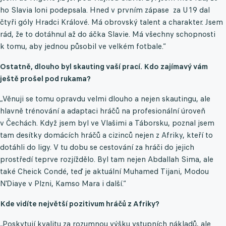
ho Slavia loni podepsala. Hned v prvním zápase za U19 dal
čtyři góly Hradci Králové. Má obrovský talent a charakter. Jsem
rád, že to dotáhnul až do áčka Slavie. Má všechny schopnosti
k tomu, aby jednou působil ve velkém fotbale.“
Ostatně, dlouho byl skauting vaší prací. Kdo zajímavý vám
ještě prošel pod rukama?
„Věnuji se tomu opravdu velmi dlouho a nejen skautingu, ale
hlavně trénování a adaptaci hráčů na profesionální úroveň
v Čechách. Když jsem byl ve Vlašimi a Táborsku, poznal jsem
tam desítky domácích hráčů a cizinců nejen z Afriky, kteří to
dotáhli do ligy. V tu dobu se cestování za hráči do jejich
prostředí teprve rozjíždělo. Byl tam nejen Abdallah Sima, ale
také Cheick Condé, teď je aktuální Muhamed Tijani, Modou
N'Diaye v Plzni, Kamso Mara i další.“
Kde vidíte největší pozitivum hráčů z Afriky?
„Poskytují kvalitu za rozumnou výšku vstupních nákladů, ale