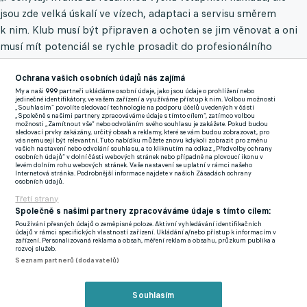
jsou zde velká úskalí ve vízech, adaptaci a servisu směrem
k nim. Klub musí být připraven a ochoten se jim věnovat a oni
musí mít potenciál se rychle prosadit do profesionálního
fotbalu a také potenciál následného prodeje.
Ochrana vašich osobních údajů nás zajímá
Je to zkrátka tak, že evropskému trhu nyní dominují Afričané a
My a naši
999
partneři ukládáme osobní údaje, jako jsou údaje o prohlížení nebo
jedinečné identifikátory, ve vašem zařízení a využíváme přístup k nim. Volbou možnosti
my se tomu musíme umět částečně přizpůsobit a mít co
„Souhlasím“ povolíte sledovací technologie na podporu účelů uvedených v části
„Společně s našimi partnery zpracováváme údaje s tímto cílem“, zatímco volbou
nabídnout. Rozhodující je správný mix a počet, aby se naši hráči
možnosti „Zamítnout vše“ nebo odvoláním svého souhlasu je zakážete. Pokud budou
sledovací prvky zakázány, určitý obsah a reklamy, které se vám budou zobrazovat, pro
mohli vedle nich zlepšovat a nebyli zásadně upozaděni.
vás nemusejí být relevantní. Tuto nabídku můžete znovu kdykoli zobrazit pro změnu
vašich nastavení nebo odvolání souhlasu, a to kliknutím na odkaz „Předvolby ochrany
osobních údajů“ v dolní části webových stránek nebo případně na plovoucí ikonu v
Když jsem byl ve Slavii, v kategorii U19 bylo několik
levém dolním rohu webových stránek. Vaše nastavení se uplatní v rámci našeho
Internetová stránka. Podrobnější informace najdete v našich Zásadách ochrany
reprezentantů. Vy tam přivedete tréninkově nevzdělaného
osobních údajů.
hráče – byť s talentem, který by se jim měl vyrovnat. Tohle je
Třetí strany
Společně s našimi partnery zpracováváme údaje s tímto cílem:
výzva, kterou chci podstupovat i dnes v rozumné míře v Opavě.
Používání přesných údajů o zeměpisné poloze. Aktivní vyhledávání identifikačních
Je potřeba se zaměřit na kvalitu. Nyní máme v klubu například
údajů v rámci specifických vlastností zařízení. Ukládání a/nebo přístup k informacím v
zařízení. Personalizovaná reklama a obsah, měření reklam a obsahu, průzkum publika a
mladíky Yahayu nebo Omaleho s potenciálem 1. ligy.
rozvoj služeb.
Seznam partnerů (dodavatelů)
Nevidím tedy příliš smysl pro náš fotbal vodit sem průměrné
africké hráče ve středním věku.“
Souhlasím