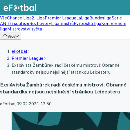
Vše
Chance Liga
2. Liga
Premier League
LaLiga
Bundesliga
Serie
A
Nižší soutěže
Rozhovory
Liga mistrů
Evropská liga
Konferenční
liga
Mistrovství světa
Více
eFotbal
Premier League
Exslávista Žambůrek radí českému mistrovi: Obranné
standardky nejsou nejsilnější stránkou Leicesteru
Exslávista Žambůrek radí českému mistrovi: Obranné
standardky nejsou nejsilnější stránkou Leicesteru
eFotbal
,
09.02.2021 12:50