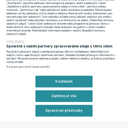
„Souhlasím“ povolíte sledovací technologie na podporu účelů uvedených v části
Jaký recept by na aktuálně třetí tým Premier League z King
„Společně s našimi partnery zpracováváme údaje s tímto cílem“, zatímco volbou
možnosti „Zamítnout vše“ nebo odvoláním svého souhlasu je zakážete. Pokud budou
Power Stadium mohl platit? "Trenér nás před utkáním nabádal,
sledovací prvky zakázány, určitý obsah a reklamy, které se vám budou zobrazovat, pro
vás nemusejí být relevantní. Tuto nabídku můžete znovu kdykoli zobrazit pro změnu
abychom se hodně soustředili na standardní situace. Nakonec
vašich nastavení nebo odvolání souhlasu, a to kliknutím na odkaz „Předvolby ochrany
osobních údajů“ v dolní části webových stránek nebo případně na plovoucí ikonu v
jsme z jedné vstřelili gól. Obranné standardky nejsou nejsilnější
levém dolním rohu webových stránek. Vaše nastavení se uplatní v rámci našeho
Internetová stránka. Podrobnější informace najdete v našich Zásadách ochrany
stránkou Leicesteru. Slavia standardní situace umí, je v nich
osobních údajů.
silná. Myslím, že má solidní šanci se z nich proti Leicesteru
Třetí strany
Společně s našimi partnery zpracováváme údaje s tímto cílem:
prosadit," pokračoval na sport.cz bývalý středopolař
Používání přesných údajů o zeměpisné poloze. Aktivní vyhledávání identifikačních
Shrewsbury, jenž má v Brentfordu smlouvu až do léta 2023.
údajů v rámci specifických vlastností zařízení. Ukládání a/nebo přístup k informacím v
zařízení. Personalizovaná reklama a obsah, měření reklam a obsahu, průzkum publika a
rozvoj služeb.
Byl by rozdíl v tom, kdy hrál, nebo nehrál Jamie Vardy? "Vardy
Seznam partnerů (dodavatelů)
je jeden z nejlepších útočníků v Premier Legaue, pokud bude
chybět, ztráta to určitě bude. Ale výborných útočníků má
Souhlasím
Leicester hodně, jeho ofenzíva tedy není jednom o Vardym,"
upozornil na sport.cz svěřenec dánského kouče Thomase
Zamítnout vše
Franka, který v minulosti vedl například Brondby Kodaň.
Spravovat předvolby
Žambůrek hrál v Anglickém poháru proti Leicesteru i před
rokem a současný tým považuje za lepší. "Myslím, že současný
Reklama
Leicester je lepší. Mají neskutečně rychlé záložníky, jejich