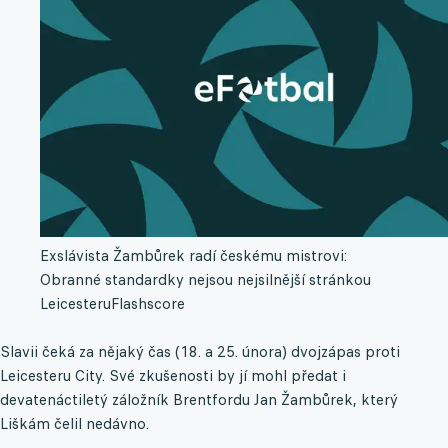
Exslávista Žambůrek radí českému mistrovi:
Obranné standardky nejsou nejsilnější stránkou
Leicesteru
Flashscore
Slavii čeká za nějaký čas (18. a 25. února) dvojzápas proti
Leicesteru City. Své zkušenosti by jí mohl předat i
devatenáctiletý záložník Brentfordu Jan Žambůrek, který
Liškám čelil nedávno.