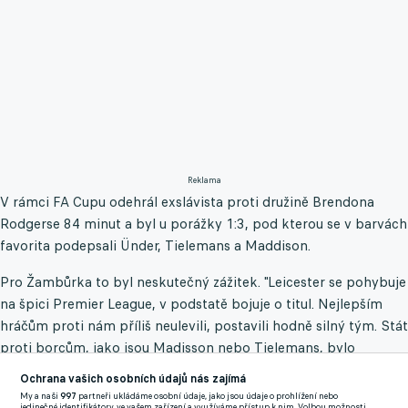
Reklama
V rámci FA Cupu odehrál exslávista proti družině Brendona
Rodgerse 84 minut a byl u porážky 1:3, pod kterou se v barvách
favorita podepsali Ünder, Tielemans a Maddison.
Pro Žambůrka to byl neskutečný zážitek. "Leicester se pohybuje
na špici Premier League, v podstatě bojuje o titul. Nejlepším
hráčům proti nám příliš neulevili, postavili hodně silný tým. Stát
proti borcům, jako jsou Madisson nebo Tielemans, bylo
fantastické," přiznal v interview pro sport.cz hráč, jemuž
Ochrana vašich osobních údajů nás zajímá
transfermarkt.com přiřkl tržní cenu 800 tisíc eur.
My a naši
997
partneři ukládáme osobní údaje, jako jsou údaje o prohlížení nebo
jedinečné identifikátory, ve vašem zařízení a využíváme přístup k nim. Volbou možnosti