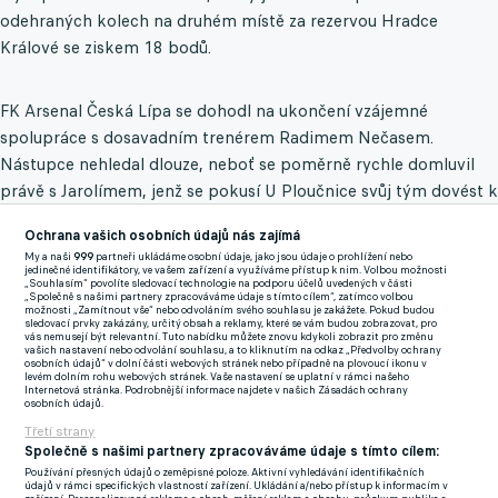
odehraných kolech na druhém místě za rezervou Hradce
Králové se ziskem 18 bodů.
FK Arsenal Česká Lípa se dohodl na ukončení vzájemné
spolupráce s dosavadním trenérem Radimem Nečasem.
Nástupce nehledal dlouze, neboť se poměrně rychle domluvil
právě s Jarolímem, jenž se pokusí U Ploučnice svůj tým dovést k
vytouženému postupu do druhé ligy.
Ochrana vašich osobních údajů nás zajímá
My a naši
999
partneři ukládáme osobní údaje, jako jsou údaje o prohlížení nebo
Jarolím by mohl na nové adrese zúročit své bohaté hráčské
jedinečné identifikátory, ve vašem zařízení a využíváme přístup k nim. Volbou možnosti
„Souhlasím“ povolíte sledovací technologie na podporu účelů uvedených v části
zkušenosti především z Německa, kde hrával v Norimberku a
„Společně s našimi partnery zpracováváme údaje s tímto cílem“, zatímco volbou
možnosti „Zamítnout vše“ nebo odvoláním svého souhlasu je zakážete. Pokud budou
Hamburku. Syn slavného trenéra Karla Jarolíma (69) kráčí v
sledovací prvky zakázány, určitý obsah a reklamy, které se vám budou zobrazovat, pro
vás nemusejí být relevantní. Tuto nabídku můžete znovu kdykoli zobrazit pro změnu
otcových šlépějích a rád by zaznamenal nějaký větší úspěch,
vašich nastavení nebo odvolání souhlasu, a to kliknutím na odkaz „Předvolby ochrany
osobních údajů“ v dolní části webových stránek nebo případně na plovoucí ikonu v
který by mu otevřel dveře třeba i do Chance Ligy.
levém dolním rohu webových stránek. Vaše nastavení se uplatní v rámci našeho
Internetová stránka. Podrobnější informace najdete v našich Zásadách ochrany
osobních údajů.
Senzační posila pro třetiligový Motorlet. Brazilský křídelník
Třetí strany
válel za Baník i Slovácko
Společně s našimi partnery zpracováváme údaje s tímto cílem:
Používání přesných údajů o zeměpisné poloze. Aktivní vyhledávání identifikačních
údajů v rámci specifických vlastností zařízení. Ukládání a/nebo přístup k informacím v
Zmínky