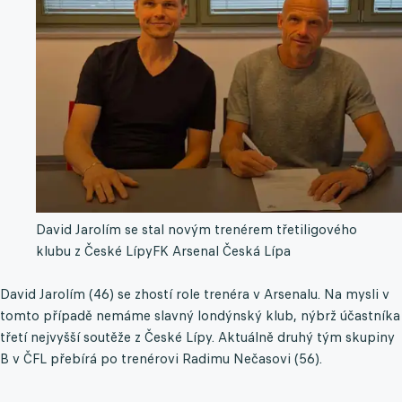
David Jarolím se stal novým trenérem třetiligového
klubu z České Lípy
FK Arsenal Česká Lípa
David Jarolím (46) se zhostí role trenéra v Arsenalu. Na mysli v
tomto případě nemáme slavný londýnský klub, nýbrž účastníka
třetí nejvyšší soutěže z České Lípy. Aktuálně druhý tým skupiny
B v ČFL přebírá po trenérovi Radimu Nečasovi (56).