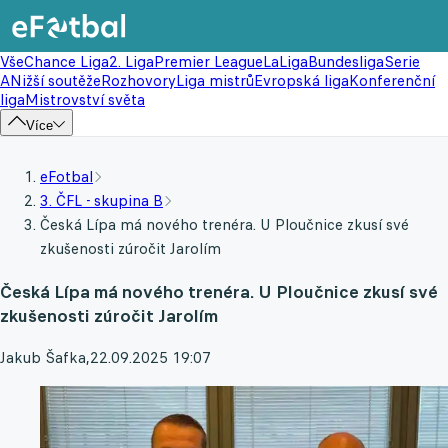
Vše
Chance Liga
2. Liga
Premier League
LaLiga
Bundesliga
Serie
A
Nižší soutěže
Rozhovory
Liga mistrů
Evropská liga
Konferenční
liga
Mistrovství světa
Více
eFotbal
3. ČFL - skupina B
Česká Lípa má nového trenéra. U Ploučnice zkusí své
zkušenosti zúročit Jarolím
Česká Lípa má nového trenéra. U Ploučnice zkusí své
zkušenosti zúročit Jarolím
Jakub Šafka
,
22.09.2025 19:07