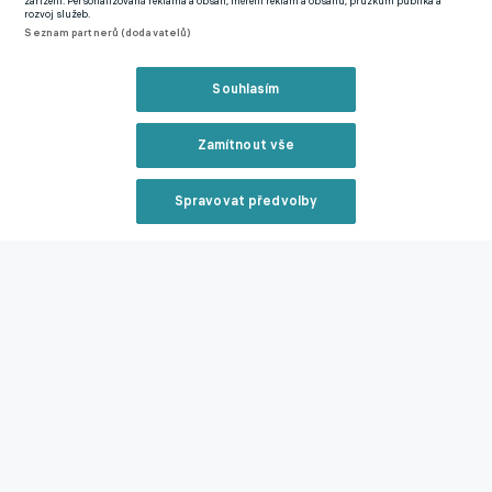
zařízení. Personalizovaná reklama a obsah, měření reklam a obsahu, průzkum publika a
rozvoj služeb.
Nižší soutěže
3. ČFL - skupina B
FK Česká Lípa
David Jarolím
Seznam partnerů (dodavatelů)
Souhlasím
Související články
Zamítnout vše
Spravovat předvolby
Reklama
Jablonec se drží mezi českou špičkou. Mohl by být
Kozel kandidátem na kouče české reprezentace?
Zavřít rekl
22.09.2025 18:33