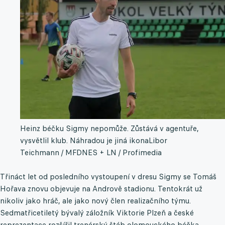
Heinz béčku Sigmy nepomůže. Zůstává v agentuře,
vysvětlil klub. Náhradou je jiná ikona
Libor
Teichmann / MFDNES + LN / Profimedia
Třináct let od posledního vystoupení v dresu Sigmy se Tomáš
Hořava znovu objevuje na Andrově stadionu. Tentokrát už
nikoliv jako hráč, ale jako nový člen realizačního týmu.
Sedmatřicetiletý bývalý záložník Viktorie Plzeň a české
reprezentace rozšířil trenérský štáb olomouckého béčka.