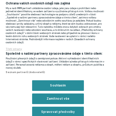
schopen je předávat mladým fotbalistům. Stejně tak věřím, že
Ochrana vašich osobních údajů nás zajímá
se budeme dobře doplňovat, a že nám to bude fungovat,"
uvedl
My a naši
999
partneři ukládáme osobní údaje, jako jsou údaje o prohlížení nebo
jedinečné identifikátory, ve vašem zařízení a využíváme přístup k nim. Volbou možnosti
kouč.
„Souhlasím“ povolíte sledovací technologie na podporu účelů uvedených v části
„Společně s našimi partnery zpracováváme údaje s tímto cílem“, zatímco volbou
možnosti „Zamítnout vše“ nebo odvoláním svého souhlasu je zakážete. Pokud budou
sledovací prvky zakázány, určitý obsah a reklamy, které se vám budou zobrazovat, pro
vás nemusejí být relevantní. Tuto nabídku můžete znovu kdykoli zobrazit pro změnu
Hořava během své aktivní kariéry nastoupil do 329 utkání v
vašich nastavení nebo odvolání souhlasu, a to kliknutím na odkaz „Předvolby ochrany
osobních údajů“ v dolní části webových stránek nebo případně na plovoucí ikonu v
první lize a nasázel 41 branek. V Olomouci byl součástí týmu,
levém dolním rohu webových stránek. Vaše nastavení se uplatní v rámci našeho
Internetová stránka. Podrobnější informace najdete v našich Zásadách ochrany
který v roce 2012 vyhrál domácí pohár i superpohár, hrdě se
osobních údajů.
tak může řadit mezi ikony novodobé historie Sigmy.
Třetí strany
Společně s našimi partnery zpracováváme údaje s tímto cílem:
Mezi ty patří i Marek Heinz, který měl ve Westově realizačním
Používání přesných údajů o zeměpisné poloze. Aktivní vyhledávání identifikačních
údajů v rámci specifických vlastností zařízení. Ukládání a/nebo přístup k informacím v
týmu původně figurovat. Nakonec se tak ale nestane.
"Dal
zařízení. Personalizovaná reklama a obsah, měření reklam a obsahu, průzkum publika a
rozvoj služeb.
přednost působení v hráčské agentuře, což nebylo možné s
Seznam partnerů (dodavatelů)
pozicí u béčka Sigmy adekvátně skloubit,"
osvětlil to klub.
Souhlasím
Zmínky
Sigma Olomouc
Tomáš Hořava
3. MSFL
Zamítnout vše
Spravovat předvolby
Související články