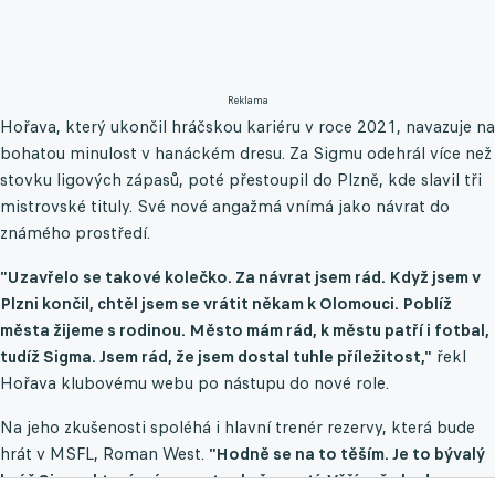
Reklama
Hořava, který ukončil hráčskou kariéru v roce 2021, navazuje na
bohatou minulost v hanáckém dresu. Za Sigmu odehrál více než
stovku ligových zápasů, poté přestoupil do Plzně, kde slavil tři
mistrovské tituly. Své nové angažmá vnímá jako návrat do
známého prostředí.
"Uzavřelo se takové kolečko. Za návrat jsem rád. Když jsem v
Plzni končil, chtěl jsem se vrátit někam k Olomouci. Poblíž
města žijeme s rodinou. Město mám rád, k městu patří i fotbal,
tudíž Sigma. Jsem rád, že jsem dostal tuhle příležitost,"
řekl
Hořava klubovému webu po nástupu do nové role.
Na jeho zkušenosti spoléhá i hlavní trenér rezervy, která bude
hrát v MSFL, Roman West.
"Hodně se na to těším. Je to bývalý
hráč Sigmy, který má spoustu zkušeností. Věřím, že bude