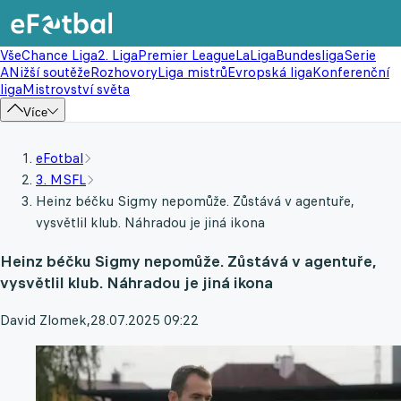
Vše
Chance Liga
2. Liga
Premier League
LaLiga
Bundesliga
Serie
A
Nižší soutěže
Rozhovory
Liga mistrů
Evropská liga
Konferenční
liga
Mistrovství světa
Více
eFotbal
3. MSFL
Heinz béčku Sigmy nepomůže. Zůstává v agentuře,
vysvětlil klub. Náhradou je jiná ikona
Heinz béčku Sigmy nepomůže. Zůstává v agentuře,
vysvětlil klub. Náhradou je jiná ikona
David Zlomek
,
28.07.2025 09:22