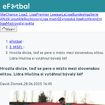
Vše
Chance Liga
2. Liga
Premier League
LaLiga
Bundesliga
Serie
A
Nižší soutěže
Rozhovory
Liga mistrů
Evropská liga
Konferenční
liga
Mistrovství světa
Více
eFotbal
3. MSFL
Hrozila divize, teď se pere o místo mezi slovenskou elitou.
Lídra Hlučína si vytáhnul bývalý šéf
Hrozila divize, teď se pere o místo mezi slovenskou
elitou. Lídra Hlučína si vytáhnul bývalý šéf
David Zlomek
,
28.06.2025 16:45