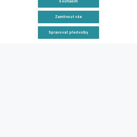
Souhlasím
následovat. I protože personální složení středu pole
Ružomberoku je zatím velmi úzké.
Zamítnout vše
Zmínky
Spravovat předvolby
Tomáš Buchvaldek
Hlučín
3. MSFL
Reklama
Související články
Zavřít rekl
Nováčci na šestém místě? Není to náhoda, zní z
Hlubiny. Hráče přivádí už i ze Sigmy
Reklama
26.06.2025 12:55