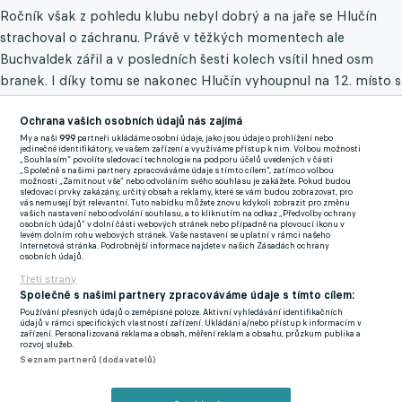
Ročník však z pohledu klubu nebyl dobrý a na jaře se Hlučín
strachoval o záchranu. Právě v těžkých momentech ale
Buchvaldek zářil a v posledních šesti kolech vsítil hned osm
branek. I díky tomu se nakonec Hlučín vyhoupnul na 12. místo s
pětibodovým odstupem na první sestupující celek.
Ochrana vašich osobních údajů nás zajímá
Kvalitu jednoduše má a teď i šanci ji prodat. Na zkoušku do
My a naši
999
partneři ukládáme osobní údaje, jako jsou údaje o prohlížení nebo
jedinečné identifikátory, ve vašem zařízení a využíváme přístup k nim. Volbou možnosti
Ružomberoku si jej vyžádal trenér Ondřej Smetana, pod kterým
„Souhlasím“ povolíte sledovací technologie na podporu účelů uvedených v části
„Společně s našimi partnery zpracováváme údaje s tímto cílem“, zatímco volbou
Buchvaldek už hrál, když bývalý trenér Baníku trénoval v
možnosti „Zamítnout vše“ nebo odvoláním svého souhlasu je zakážete. Pokud budou
sledovací prvky zakázány, určitý obsah a reklamy, které se vám budou zobrazovat, pro
Hlučíně.
vás nemusejí být relevantní. Tuto nabídku můžete znovu kdykoli zobrazit pro změnu
vašich nastavení nebo odvolání souhlasu, a to kliknutím na odkaz „Předvolby ochrany
osobních údajů“ v dolní části webových stránek nebo případně na plovoucí ikonu v
levém dolním rohu webových stránek. Vaše nastavení se uplatní v rámci našeho
Internetová stránka. Podrobnější informace najdete v našich Zásadách ochrany
"
Chceme tým dobře a kvalitně okysličit, posílit a na tom se
osobních údajů.
také pracuje. Víme, že naše možnosti jsou omezenější, ale
Třetí strany
věřím, že některé hráče, kteří jsou rozdělaní, dotáhneme a
Společně s našimi partnery zpracováváme údaje s tímto cílem:
Používání přesných údajů o zeměpisné poloze. Aktivní vyhledávání identifikačních
kádr zkvalitníme
" nechal se Smetana slyšet na začátku přípravy.
údajů v rámci specifických vlastností zařízení. Ukládání a/nebo přístup k informacím v
zařízení. Personalizovaná reklama a obsah, měření reklam a obsahu, průzkum publika a
rozvoj služeb.
Buchvaldek už stihnul nastoupit do jednoho poločasu v
Seznam partnerů (dodavatelů)
přípravném utkání proti Liptovskému Mikuláši, prostor dostal
rovněž v druhé půli proti polské Polonii. A další šance by měly