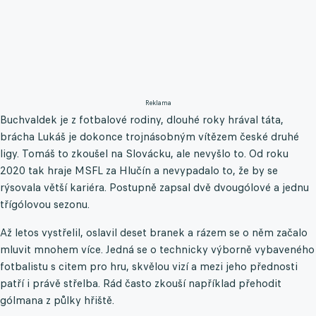
Reklama
Buchvaldek je z fotbalové rodiny, dlouhé roky hrával táta,
brácha Lukáš je dokonce trojnásobným vítězem české druhé
ligy. Tomáš to zkoušel na Slovácku, ale nevyšlo to. Od roku
2020 tak hraje MSFL za Hlučín a nevypadalo to, že by se
rýsovala větší kariéra. Postupně zapsal dvě dvougólové a jednu
třígólovou sezonu.
Až letos vystřelil, oslavil deset branek a rázem se o něm začalo
mluvit mnohem více. Jedná se o technicky výborně vybaveného
fotbalistu s citem pro hru, skvělou vizí a mezi jeho přednosti
patří i právě střelba. Rád často zkouší například přehodit
gólmana z půlky hřiště.