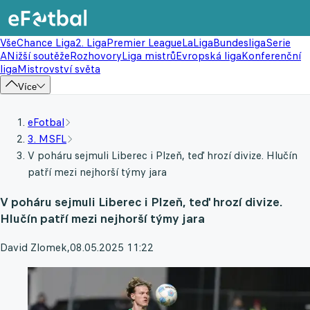
Vše
Chance Liga
2. Liga
Premier League
LaLiga
Bundesliga
Serie
A
Nižší soutěže
Rozhovory
Liga mistrů
Evropská liga
Konferenční
liga
Mistrovství světa
Více
eFotbal
3. MSFL
V poháru sejmuli Liberec i Plzeň, teď hrozí divize. Hlučín
patří mezi nejhorší týmy jara
V poháru sejmuli Liberec i Plzeň, teď hrozí divize.
Hlučín patří mezi nejhorší týmy jara
David Zlomek
,
08.05.2025 11:22