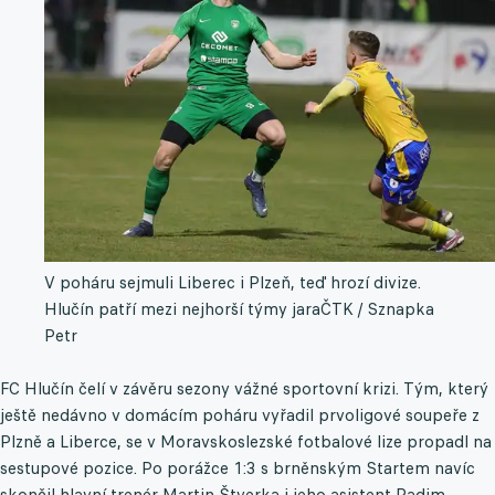
V poháru sejmuli Liberec i Plzeň, teď hrozí divize.
Hlučín patří mezi nejhorší týmy jara
ČTK / Sznapka
Petr
FC Hlučín čelí v závěru sezony vážné sportovní krizi. Tým, který
ještě nedávno v domácím poháru vyřadil prvoligové soupeře z
Plzně a Liberce, se v Moravskoslezské fotbalové lize propadl na
sestupové pozice. Po porážce 1:3 s brněnským Startem navíc
skončil hlavní trenér Martin Štverka i jeho asistent Radim