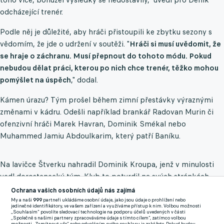
odcházející trenér.
Podle něj je důležité, aby hráči přistoupili ke zbytku sezony s
vědomím, že jde o udržení v soutěži. "
Hráči si musí uvědomit, že
se hraje o záchranu. Musí přepnout do tohoto módu. Pokud
nebudou dělat práci, kterou po nich chce trenér, těžko mohou
pomýšlet na úspěch
," dodal.
Kámen úrazu? Tým prošel během zimní přestávky výraznými
změnami v kádru. Odešli například brankář Radovan Murin či
ofenzivní hráči Marek Havran, Dominik Smékal nebo
Muhammed Jamiu Abdoulkarim, který patří Baníku.
Na lavičce Štverku nahradil Dominik Kroupa, jenž v minulosti
vedl dorostenecký tým. Klub to potvrdil na svých stránkách.
Současná situace kontrastuje s tím, co se klubu podařilo v
Ochrana vašich osobních údajů nás zajímá
posledních letech vybudovat. V říjnu 2022 Hlučín porazil v
My a naši
999
partneři ukládáme osobní údaje, jako jsou údaje o prohlížení nebo
jedinečné identifikátory, ve vašem zařízení a využíváme přístup k nim. Volbou možnosti
národním poháru Plzeň 3:2.
„Souhlasím“ povolíte sledovací technologie na podporu účelů uvedených v části
„Společně s našimi partnery zpracováváme údaje s tímto cílem“, zatímco volbou