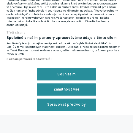
možnosti „Zamítnout vše“ nebo odvoláním svého souhlasu je zakážete. Pokud budou
sledovací prvky zakázány, určitý obsah a reklamy, které se vám budou zobrazovat, pro
Všechny tři góly vstřelil Dominik Smékal. Zápas se hrál za
vás nemusejí být relevantní. Tuto nabídku můžete znovu kdykoli zobrazit pro změnu
vašich nastavení nebo odvolání souhlasu, a to kliknutím na odkaz „Předvolby ochrany
velkého diváckého zájmu a Plzeň nastoupila v druhém poločase
osobních údajů“ v dolní části webových stránek nebo případně na plovoucí ikonu v
levém dolním rohu webových stránek. Vaše nastavení se uplatní v rámci našeho
s řadou stabilních hráčů. Další překvapení přišlo v říjnu 2024,
Internetová stránka. Podrobnější informace najdete v našich Zásadách ochrany
osobních údajů.
kdy Hlučín v MOL Cupu porazil Liberec 1:0. A v MSFL se Hlučín
Třetí strany
dlouhodobě pohyboval v první třetině tabulky.
Společně s našimi partnery zpracováváme údaje s tímto cílem:
Používání přesných údajů o zeměpisné poloze. Aktivní vyhledávání identifikačních
Nejinak tomu bylo ještě na podzim. "
Chtěli jsme poskládat tým,
údajů v rámci specifických vlastností zařízení. Ukládání a/nebo přístup k informacím v
zařízení. Personalizovaná reklama a obsah, měření reklam a obsahu, průzkum publika a
který by hrál v top trojce. Určitě si nedáváme za cíl postup.
rozvoj služeb.
Skládali jsme kádr spíše s výhledem na delší časový úsek
," řekl
Seznam partnerů (dodavatelů)
v říjnovém rozhovoru pro eFotbal výkonný ředitel klubu Dušan
Kašický.
Souhlasím
Současná výkonnost však ambice ani trochu nenaplňuje.
Zamítnout vše
Hlučínu totiž reálně hrozí sestup (byť je spodek tabulky velmi
vyrovnaný), už v pátek by však mohlo být lépe, doma totiž
Spravovat předvolby
přivítá v existenčním souboji poslední Znojmo.
Reklama
Nová dravá štika v MSFL! Frýdek chci dostat do druhé ligy, říká
nový šéf Kučera