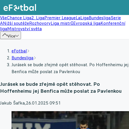
Vše
Chance Liga
2. Liga
Premier League
LaLiga
Bundesliga
Serie
A
Nižší soutěže
Rozhovory
Liga mistrů
Evropská liga
Konferenční
liga
Mistrovství světa
Více
eFotbal
Bundesliga
Jurásek se bude zřejmě opět stěhovat. Po Hoffenheimu jej
Benfica může poslat za Pavlenkou
Jurásek se bude zřejmě opět stěhovat. Po
Hoffenheimu jej Benfica může poslat za Pavlenkou
Jakub Šafka
,
26.01.2025 09:51