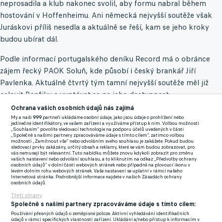
neprosadila a klub nakonec svolil, aby formu nabral během
hostování v Hoffenheimu. Ani německá nejvyšší soutěže však
Juráskovi příliš nesedla a aktuálně se řeší, kam se jeho kroky
budou ubírat dál.
Podle informací portugalského deníku Record má o obránce
zájem řecký PAOK Soluň, kde působí i český brankář Jiří
Pavlenka. Aktuálně čtvrtý tým tamní nejvyšší soutěže měl již
oslovit Benfiku a vyptávat se na jeho dostupnost.
Ochrana vašich osobních údajů nás zajímá
My a naši
999
partneři ukládáme osobní údaje, jako jsou údaje o prohlížení nebo
PAOK Soluň preferuje variantu hostování v délce jednoho a půl
jedinečné identifikátory, ve vašem zařízení a využíváme přístup k nim. Volbou možnosti
„Souhlasím“ povolíte sledovací technologie na podporu účelů uvedených v části
roku, za které by Benfica inkasovala 1 milion eur. Ve smlouvě by
„Společně s našimi partnery zpracováváme údaje s tímto cílem“, zatímco volbou
možnosti „Zamítnout vše“ nebo odvoláním svého souhlasu je zakážete. Pokud budou
pak byla i doložka o možnosti opce, která by řecký klub vyšla
sledovací prvky zakázány, určitý obsah a reklamy, které se vám budou zobrazovat, pro
vás nemusejí být relevantní. Tuto nabídku můžete znovu kdykoli zobrazit pro změnu
poté na dalších 7 milionů eur.
vašich nastavení nebo odvolání souhlasu, a to kliknutím na odkaz „Předvolby ochrany
osobních údajů“ v dolní části webových stránek nebo případně na plovoucí ikonu v
levém dolním rohu webových stránek. Vaše nastavení se uplatní v rámci našeho
Jurásek se v této sezoně trápí herně i zdravotně. V barvách
Internetová stránka. Podrobnější informace najdete v našich Zásadách ochrany
osobních údajů.
Hoffenheimu odehrál 11 zápasů a připsal si jedu asistenci. Stalo
Třetí strany
se tak v Evropské lize v utkání proti Tottenhamu.
Společně s našimi partnery zpracováváme údaje s tímto cílem:
Používání přesných údajů o zeměpisné poloze. Aktivní vyhledávání identifikačních
údajů v rámci specifických vlastností zařízení. Ukládání a/nebo přístup k informacím v