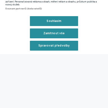
Zmínky
zařízení. Personalizovaná reklama a obsah, měření reklam a obsahu, průzkum publika a
rozvoj služeb.
Bundesliga
Hoffenheim
Benfica
PAOK
David Jurásek
Seznam partnerů (dodavatelů)
Souhlasím
Související články
Zamítnout vše
Spravovat předvolby
Reklama
Guardiola první ostrý start Chusanova zrovna
nechválil. Kvitoval ale, jak se za něj tým postavil
Zavřít rekl
26.01.2025 09:21