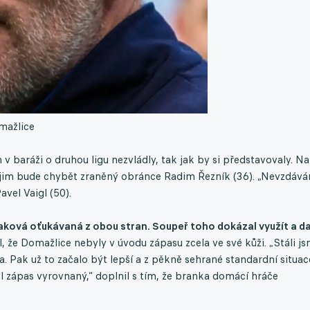
mažlice
 baráži o druhou ligu nezvládly, tak jak by si představovaly. Na
c jim bude chybět zraněný obránce Radim Řezník (36). „Nevzdáv
avel Vaigl (50).
 taková oťukávaná z obou stran. Soupeř toho dokázal využít a da
, že Domažlice nebyly v úvodu zápasu zcela ve své kůži. „Stáli j
a. Pak už to začalo být lepší a z pěkně sehrané standardní situac
yl zápas vyrovnaný,“ doplnil s tím, že branka domácí hráče