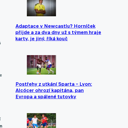
Adaptace v Newcastlu? Horníček
přijde a za dva dny už s týmem hraje
karty, je jiný, říká kouč
é
že
Postřehy z utkání Sparta – Lyon:
Alcócer ohrozí kapitána, pan
Evropa a spálené tutovky
í
ým