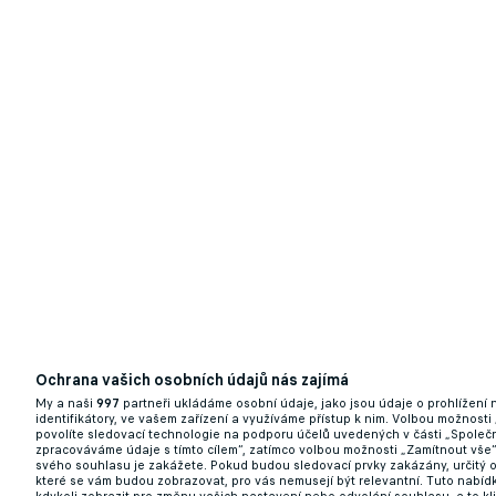
Úvodní bitva baráže o druhou ligu patřila Ú
11.06.2025 19:16
Ochrana vašich osobních údajů nás zajímá
My a naši
997
partneři ukládáme osobní údaje, jako jsou údaje o prohlížení
Z play off fraška nebude. Domažlice chtějí 
identifikátory, ve vašem zařízení a využíváme přístup k nim. Volbou možnosti
povolíte sledovací technologie na podporu účelů uvedených v části „Společn
majitel
zpracováváme údaje s tímto cílem“, zatímco volbou možnosti „Zamítnout vše
svého souhlasu je zakážete. Pokud budou sledovací prvky zakázány, určitý 
které se vám budou zobrazovat, pro vás nemusejí být relevantní. Tuto nabí
11.06.2025 07:26
kdykoli zobrazit pro změnu vašich nastavení nebo odvolání souhlasu, a to k