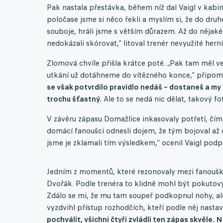
Pak nastala přestávka, během níž dal Vaigl v kabin
poločase jsme si něco řekli a myslím si, že do dru
souboje, hráli jsme s větším důrazem. Až do nějaké 
nedokázali skórovat,“ litoval trenér nevyužité hern
Zlomová chvíle přišla krátce poté. „Pak tam měl v
utkání už dotáhneme do vítězného konce,“ připomně
se však potvrdilo pravidlo nedáš – dostaneš a my z 
trochu šťastný.
Ale to se nedá nic dělat, takový fo
V závěru zápasu Domažlice inkasovaly potřetí, čímž
domácí fanoušci odnesli dojem, že tým bojoval až do
jsme je zklamali tím výsledkem,“ ocenil Vaigl podpo
Jedním z momentů, které rezonovaly mezi fanoušky 
Dvořák. Podle trenéra to klidně mohl být pokutový
Zdálo se mi, že mu tam soupeř podkopnul nohy, ale
vyzdvihl přístup rozhodčích, kteří podle něj nasta
pochválit, všichni čtyři zvládli ten zápas skvěle. 