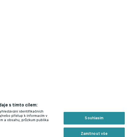
aje s tímto cílem:
yhledávání identifikačních
á
a/nebo přístup k informacím v
Souhlasím
lam a obsahu, průzkum publika
Zamítnout vše