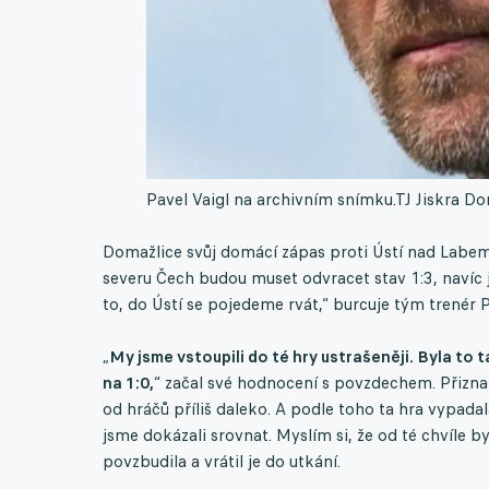
Pavel Vaigl na archivním snímku.
TJ Jiskra Do
Domažlice svůj domácí zápas proti Ústí nad Labem v
severu Čech budou muset odvracet stav 1:3, naví
to, do Ústí se pojedeme rvát,“ burcuje tým trenér P
„
My jsme vstoupili do té hry ustrašeněji. Byla to
na 1:0,
“ začal své hodnocení s povzdechem. Přiznal
od hráčů příliš daleko. A podle toho ta hra vypadal
jsme dokázali srovnat. Myslím si, že od té chvíle b
povzbudila a vrátil je do utkání.