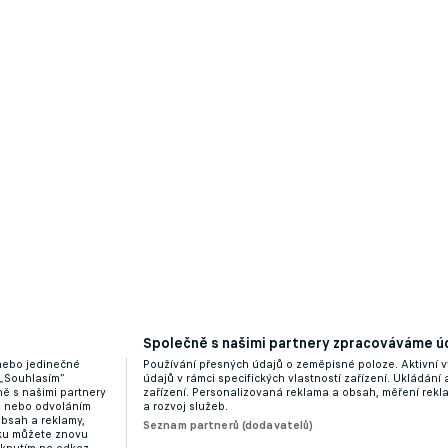
stí, vítězný tým ale přišel v Domažlicích o kapitána
Společně s našimi partnery zpracováváme úd
 nebo jedinečné
Používání přesných údajů o zeměpisné poloze. Aktivní v
do druhé ligy, favoritem je ale Ústí. Díky penězům, řík
 „Souhlasím“
údajů v rámci specifických vlastností zařízení. Ukládání 
ě s našimi partnery
zařízení. Personalizovaná reklama a obsah, měření rek
“ nebo odvoláním
a rozvoj služeb.
obsah a reklamy,
Seznam partnerů (dodavatelů)
dku můžete znovu
liknutím na odkaz