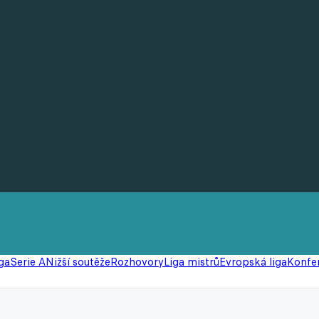
ga
Serie A
Nižší soutěže
Rozhovory
Liga mistrů
Evropská liga
Konfer