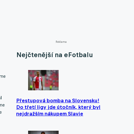
Reklama
Nejčtenější na eFotbalu
áme
l
Přestupová bomba na Slovensku!
sme
Do třetí ligy jde útočník, který byl
e
nejdražším nákupem Slavie