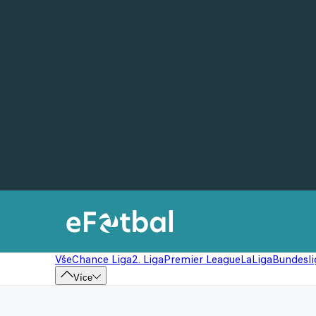
Vše
Chance Liga
2. Liga
Premier League
LaLiga
Bundesli
Více