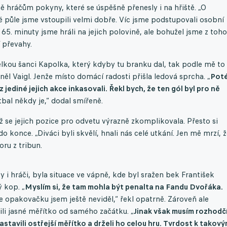
ě hráčům pokyny, které se úspěšně přenesly i na hřiště. „O
hé půle jsme vstoupili velmi dobře. Víc jsme podstupovali osobní
65. minuty jsme hráli na jejich polovině, ale bohužel jsme z toho
í převahy.
elkou šanci Kapolka, který kdyby tu branku dal, tak podle mě to
l Vaigl. Jenže místo domácí radosti přišla ledová sprcha. „
Pot
jediné jejich akce inkasovali. Řekl bych, že ten gól byl pro ně
tbal někdy je,“ dodal smířeně.
 se jejich pozice pro odvetu výrazně zkomplikovala. Přesto si
 konce. „Diváci byli skvělí, hnali nás celé utkání. Jen mě mrzí, 
ru z tribun.
i hráči, byla situace ve vápně, kde byl sražen bek František
 kop. „
Myslím si, že tam mohla být penalta na Fandu Dvořáka.
 opakovačku jsem ještě neviděl,“ řekl opatrně. Zároveň ale
vili jasné měřítko od samého začátku. „
Jinak však musím rozhodč
Nastavili ostřejší měřítko a drželi ho celou hru. Tvrdost k takov