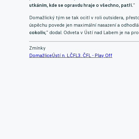
utkáním, kde se opravdu hraje o všechno, patří.
“
Domažlický tým se tak ocitl v roli outsidera, přest
úspěchu povede jen maximální nasazení a odhodlán
cokoliv,
“ dodal. Odveta v Ústí nad Labem je na pr
Zmínky
Domažlice
Ústí n. L.
ČFL
3. ČFL - Play Off