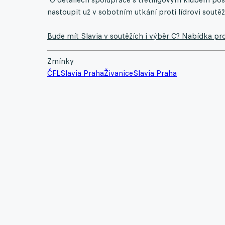
nastoupit už v sobotním utkání proti lídrovi soutě
Bude mít Slavia v soutěžích i výběr C? Nabídka pro 
Zmínky
ČFL
Slavia Praha
Živanice
Slavia Praha