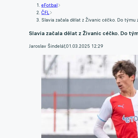
eFotbal
ČFL
Slavia začala dělat z Živanic céčko. Do týmu
Slavia začala dělat z Živanic céčko. Do tý
Jaroslav Šindelář
,
01.03.2025 12:29