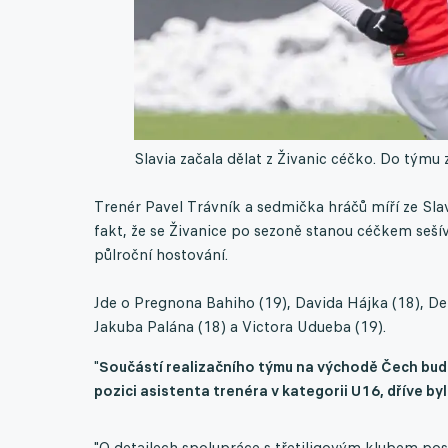
Slavia začala dělat z Živanic céčko. Do týmu
Trenér Pavel Trávník a sedmička hráčů míří ze Slav
fakt, že se Živanice po sezoně stanou céčkem seší
půlroční hostování.
Jde o Pregnona Bahiho (19), Davida Hájka (18), De
Jakuba Palána (18) a Victora Udueba (19).
"
Součástí realizačního týmu na východě Čech bude
pozici asistenta trenéra v kategorii U16, dříve b
"O detailech spolupráce s třetiligovým klubem pos