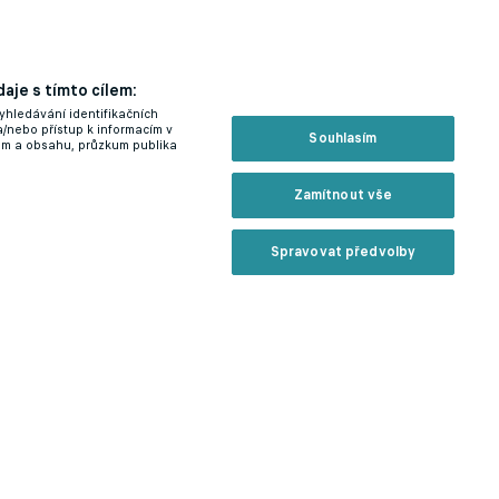
aje s tímto cílem:
yhledávání identifikačních
a/nebo přístup k informacím v
Souhlasím
lam a obsahu, průzkum publika
Zamítnout vše
Spravovat předvolby