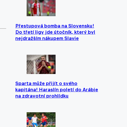
Přestupová bomba na Slovensku!
Do třetí ligy jde útočník, který byl
nejdražším nákupem Slavie
Sparta může přijít o svého
kapitána! Haraslín poletí do Arábie
na zdravotní prohlídku