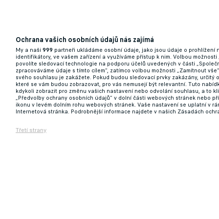
Další last moment odchod ze Slavie? Nevyu
03.02.2025 10:02
Ochrana vašich osobních údajů nás zajímá
My a naši
999
partneři ukládáme osobní údaje, jako jsou údaje o prohlížení
identifikátory, ve vašem zařízení a využíváme přístup k nim. Volbou možnosti
povolíte sledovací technologie na podporu účelů uvedených v části „Společn
zpracováváme údaje s tímto cílem“, zatímco volbou možnosti „Zamítnout vše
svého souhlasu je zakážete. Pokud budou sledovací prvky zakázány, určitý 
které se vám budou zobrazovat, pro vás nemusejí být relevantní. Tuto nabí
kdykoli zobrazit pro změnu vašich nastavení nebo odvolání souhlasu, a to k
„Předvolby ochrany osobních údajů“ v dolní části webových stránek nebo př
ikonu v levém dolním rohu webových stránek. Vaše nastavení se uplatní v r
Internetová stránka. Podrobnější informace najdete v našich Zásadách ochr
Třetí strany
Slavia ovládla ligový únor. Hráčem měsíce 
28.02.2025 12:34