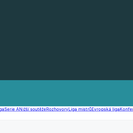
ga
Serie A
Nižší soutěže
Rozhovory
Liga mistrů
Evropská liga
Konfer