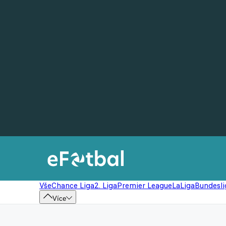
Vše
Chance Liga
2. Liga
Premier League
LaLiga
Bundesli
Více