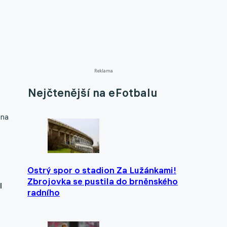
Reklama
Nejčtenější na eFotbalu
 na
Ostrý spor o stadion Za Lužánkami!
Zbrojovka se pustila do brněnského
l
radního