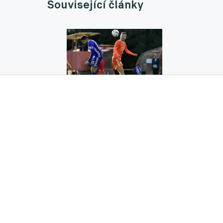
Související články
Bude mít Slavia v soutěžích i výběr C? Nab
18.01.2025 10:29