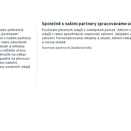
žívaný univerzál míří na hostování do Polska
Společně s našimi partnery zpracováváme úd
 nebo jedinečné
Používání přesných údajů o zeměpisné poloze. Aktivní v
 „Souhlasím“
údajů v rámci specifických vlastností zařízení. Ukládání 
ě s našimi partnery
zařízení. Personalizovaná reklama a obsah, měření rek
“ nebo odvoláním
a rozvoj služeb.
obsah a reklamy,
Seznam partnerů (dodavatelů)
dku můžete znovu
liknutím na odkaz
ípadně na plovoucí
ámci našeho
any osobních údajů.
se stal Chorý, mezi trenéry kraloval Trpišovský
Zobrazit více