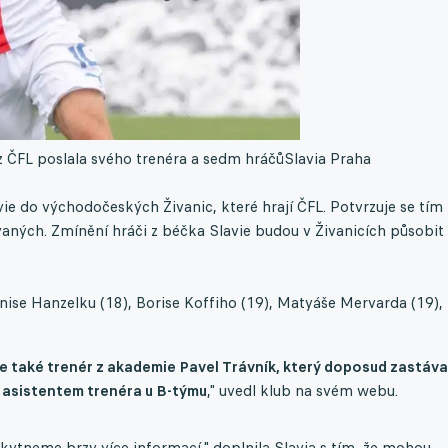
 z ČFL poslala svého trenéra a sedm hráčů
Slavia Praha
ie do východočeských Živanic, které hrají ČFL. Potvrzuje se tím
vaných. Zmínění hráči z béčka Slavie budou v Živanicích působit
nise Hanzelku (18), Borise Koffiho (19), Matyáše Mervarda (19),
 také trenér z akademie Pavel Trávník, který doposud zastáva
yl asistentem trenéra u B-týmu
," uvedl klub na svém webu.
kytneme brzy více informací," doplnila Slavia s tím, že mohou