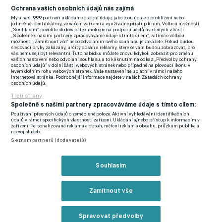
Budoucnost Varnsdorfu? Hra vabank pokračuje. Klíčová chvíle
Ochrana vašich osobních údajů nás zajímá
se blíží, přiznává šéf klubu
My a naši
999
partneři ukládáme osobní údaje, jako jsou údaje o prohlížení nebo
jedinečné identifikátory, ve vašem zařízení a využíváme přístup k nim. Volbou možnosti
„Souhlasím“ povolíte sledovací technologie na podporu účelů uvedených v části
To ale určitě nic nemění na ambicích klubu. Ty bývají často jen
„Společně s našimi partnery zpracováváme údaje s tímto cílem“, zatímco volbou
možnosti „Zamítnout vše“ nebo odvoláním svého souhlasu je zakážete. Pokud budou
ty nejvyšší.
"Trenér Poustka dostal za úkol vyhrát naši skupinu
sledovací prvky zakázány, určitý obsah a reklamy, které se vám budou zobrazovat, pro
vás nemusejí být relevantní. Tuto nabídku můžete znovu kdykoli zobrazit pro změnu
třetí ligy,"
neskrývá ambice Mašek. Nic na tom nemění ani fakt,
vašich nastavení nebo odvolání souhlasu, a to kliknutím na odkaz „Předvolby ochrany
osobních údajů“ v dolní části webových stránek nebo případně na plovoucí ikonu v
že v minulosti už klub sídlící nedaleko hlavního města měl zájem
levém dolním rohu webových stránek. Vaše nastavení se uplatní v rámci našeho
Internetová stránka. Podrobnější informace najdete v našich Zásadách ochrany
o postup do druhé ligy, ale soutěž nakonec nehrál.
osobních údajů.
Třetí strany
Poustka platí za slávistického srdcaře. V klubu vedl mládežnické
Společně s našimi partnery zpracováváme údaje s tímto cílem:
celky, následně byl asistentem u A mužstva, aby nakonec první
Používání přesných údajů o zeměpisné poloze. Aktivní vyhledávání identifikačních
údajů v rámci specifických vlastností zařízení. Ukládání a/nebo přístup k informacím v
tým i vedl. V sezoně 2011/12 ale nebyla situace vršovického
zařízení. Personalizovaná reklama a obsah, měření reklam a obsahu, průzkum publika a
rozvoj služeb.
celku komfortní jako v současnosti a úspěchem bylo, že
Seznam partnerů (dodavatelů)
sešívaní udrželi nejvyšší soutěž.
Souhlasím
Přestupy a spekulace ONLINE
Zamítnout vše
Zmínky
Zápy
Martin Poustka
ČFL
Spravovat předvolby