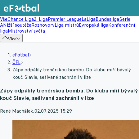
Vše
Chance Liga
2. Liga
Premier League
LaLiga
Bundesliga
Serie
A
Nižší soutěže
Rozhovory
Liga mistrů
Evropská liga
Konferenční
liga
Mistrovství světa
Více
eFotbal
ČFL
Zápy odpálily trenérskou bombu. Do klubu míří bývalý
kouč Slavie, sešívané zachránil v lize
Zápy odpálily trenérskou bombu. Do klubu míří bývalý
kouč Slavie, sešívané zachránil v lize
René Machálek
,
02.07.2025 15:29