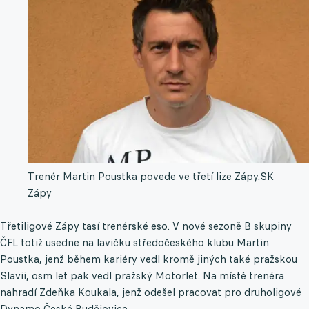
Trenér Martin Poustka povede ve třetí lize Zápy.
SK
Zápy
Třetiligové Zápy tasí trenérské eso. V nové sezoně B skupiny
ČFL totiž usedne na lavičku středočeského klubu Martin
Poustka, jenž během kariéry vedl kromě jiných také pražskou
Slavii, osm let pak vedl pražský Motorlet. Na místě trenéra
nahradí Zdeňka Koukala, jenž odešel pracovat pro druholigové
Dynamo České Budějovice.