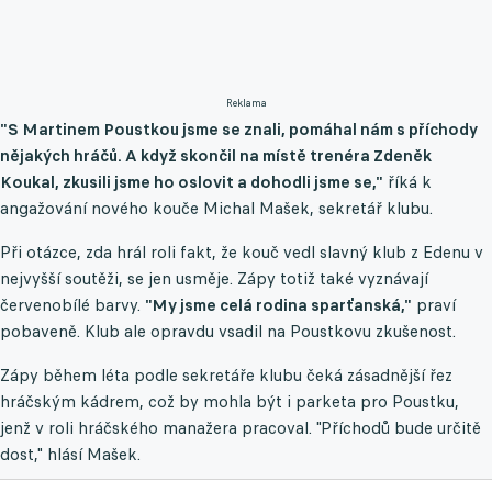
Reklama
"S Martinem Poustkou jsme se znali, pomáhal nám s příchody
nějakých hráčů. A když skončil na místě trenéra Zdeněk
Koukal, zkusili jsme ho oslovit a dohodli jsme se,"
říká k
angažování nového kouče Michal Mašek, sekretář klubu.
Při otázce, zda hrál roli fakt, že kouč vedl slavný klub z Edenu v
nejvyšší soutěži, se jen usměje. Zápy totiž také vyznávají
červenobílé barvy.
"My jsme celá rodina sparťanská,"
praví
pobaveně. Klub ale opravdu vsadil na Poustkovu zkušenost.
Zápy během léta podle sekretáře klubu čeká zásadnější řez
hráčským kádrem, což by mohla být i parketa pro Poustku,
jenž v roli hráčského manažera pracoval. "Příchodů bude určitě
dost," hlásí Mašek.