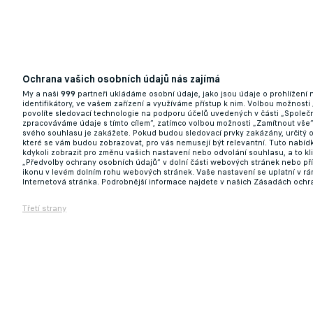
Ochrana vašich osobních údajů nás zajímá
My a naši
999
partneři ukládáme osobní údaje, jako jsou údaje o prohlížení
Šok pro druhou ligu? Dynamo i Chrudim ú
identifikátory, ve vašem zařízení a využíváme přístup k nim. Volbou možnosti
povolíte sledovací technologie na podporu účelů uvedených v části „Společn
zpracováváme údaje s tímto cílem“, zatímco volbou možnosti „Zamítnout vše
03.06.2026 13:17
svého souhlasu je zakážete. Pokud budou sledovací prvky zakázány, určitý 
které se vám budou zobrazovat, pro vás nemusejí být relevantní. Tuto nabí
kdykoli zobrazit pro změnu vašich nastavení nebo odvolání souhlasu, a to k
„Předvolby ochrany osobních údajů“ v dolní části webových stránek nebo př
ikonu v levém dolním rohu webových stránek. Vaše nastavení se uplatní v r
Internetová stránka. Podrobnější informace najdete v našich Zásadách ochr
Třetí strany
To bude divočina! Třetí a čtvrtou ligu če
týmů