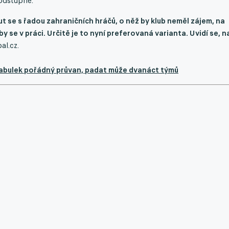
 odstupné.
ut se s řadou zahraničních hráčů, o něž by klub neměl zájem, na
by se v práci. Určitě je to nyní preferovaná varianta. Uvidí se, n
al.cz.
a tabulek pořádný průvan, padat může dvanáct týmů