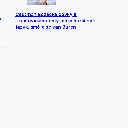
Čeština? Běžecké dávky u
a
Trpišovského byly ještě horší než
jazyk, směje se van Buren