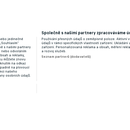
Společně s našimi partnery zpracováváme úd
 nebo jedinečné
Používání přesných údajů o zeměpisné poloze. Aktivní v
dajně neuspěly s odvoláním a mohou spadnout
 „Souhlasím“
údajů v rámci specifických vlastností zařízení. Ukládání 
ě s našimi partnery
zařízení. Personalizovaná reklama a obsah, měření rek
“ nebo odvoláním
a rozvoj služeb.
obsah a reklamy,
Seznam partnerů (dodavatelů)
dku můžete znovu
liknutím na odkaz
ípadně na plovoucí
ámci našeho
any osobních údajů.
ká u dna tabulek pořádný průvan, padat může dvanáct