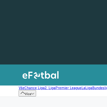
Vše
Chance Liga
2. Liga
Premier League
LaLiga
Bundesli
Více