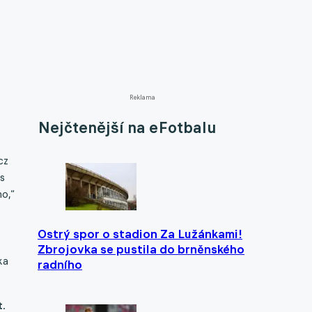
Reklama
Nejčtenější na eFotbalu
cz
 s
o,“
Ostrý spor o stadion Za Lužánkami!
Zbrojovka se pustila do brněnského
ka
radního
t.