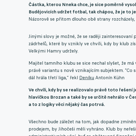
Částka, kterou Nneka chce, je sice poměrně vysoká, 
Budějovicích udržet fotbal, tak chápou, že je to je
Názorově se přitom dlouho obě strany rozcházely, 
Jinými slovy je možné, že se raději zainteresovaní
zádrhelů, které by vznikly ve chvíli, kdy by klub zí
Velkými Hamry udržely.
Majitel tamního klubu se sice nechal slyšet, že má v
právě variantu s nově vznikajícím subjektem. "Co 
dál hrála třetí liga,“ řekl
Deníku
Antonín Kühn
Ve chvíli, kdy by se realizovalo právě toto řešení j
hlavičkou Brozan a také by se určitě nehrálo v Č
a to z logiky věci nějaký čas potrvá.
Všechno bude záležet na tom, jak dopadne zmíněn
prodejem, by Jihočeši měli vyhráno. Klub by neře