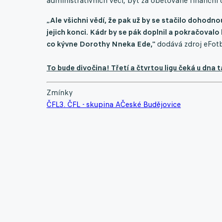
administrativních věcí, byť za obětované finanční
„Ale všichni vědí, že pak už by se stačilo dohodno
jejich konci. Kádr by se pák doplnil a pokračovalo 
co kývne Dorothy Nneka Ede,"
dodává zdroj eFotb
To bude divočina! Třetí a čtvrtou ligu čeká u dn
Zmínky
ČFL
3. ČFL - skupina A
České Budějovice