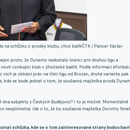
 na schůzku o prodeji klubu, chce balík
ČTK / Pancer Václav
nejen proto, že Dynamo nedostalo licenci pro druhou ligu a
 nově vznikající klub v jihočeské baště. Podle informací eFotbal.
 nich je získání práv na třetí ligu od Brozan, druhá varianta pak
, kde se bude jednat o tom, že současná majitelka prodá Dynam
ě dva subjekty z Českých Budějovic? I to je možné. Momentálně
jako nesplnitelná. Jde o to, že by současná majitelka Dorothy Nne
e konat schůzka, kde se o tom zainteresované strany budou bavi