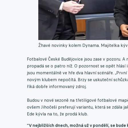
Žhavé novinky kolem Dynama. Majitelka kývla
Fotbalové České Budějovice jsou zase v pozoru. A 
propadá se o patro níž. O pozornost se opět hlásí i
jsou momentálně ve hře dva hlavní scénáře. „První z
novým klubem nepočítá. Brzy se uskuteční schůzka
říká dobře informovaný zdroj.
Budou v nové sezoně na třetiligové fotbalové map
ovšem Jihočeši preferují variantu, která se zdála 
Ede kývla na to, že prodá klub.
"V nejbližších dnech, možná už v pondělí, se bud