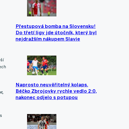
Přestupová bomba na Slovensku!
Do třetí ligy jde útočník, který byl
nejdražším nákupem Slavie
ší
ech
Naprosto neuvěřitelný kolaps.
Béčko Zbrojovky rychle vedlo 2:0,
r,
nakonec odjelo s potupou
s