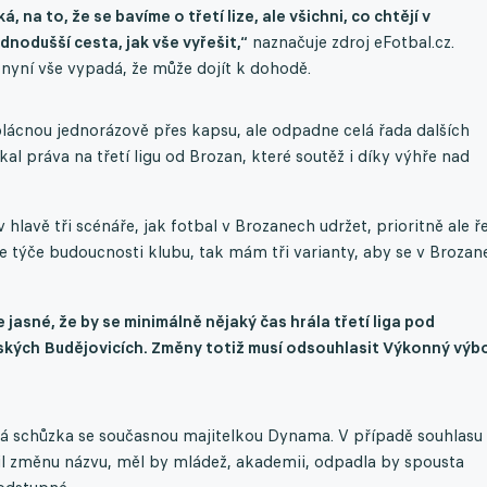
na to, že se bavíme o třetí lize, ale všichni, co chtějí v
dnodušší cesta, jak vše vyřešit,“
naznačuje zdroj eFotbal.cz.
nyní vše vypadá, že může dojít k dohodě.
 plácnou jednorázově přes kapsu, ale odpadne celá řada dalších
skal práva na třetí ligu od Brozan, které soutěž i díky výhře nad
 hlavě tři scénáře, jak fotbal v Brozanech udržet, prioritně ale ře
se týče budoucnosti klubu, tak mám tři varianty, aby se v Brozan
e jasné, že by se minimálně nějaký čas hrála třetí liga pod
eských Budějovicích. Změny totiž musí odsouhlasit Výkonný výbo
á schůzka se současnou majitelkou Dynama. V případě souhlasu 
šil změnu názvu, měl by mládež, akademii, odpadla by spousta