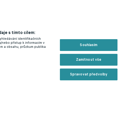
aje s tímto cílem:
yhledávání identifikačních
a/nebo přístup k informacím v
Souhlasím
lam a obsahu, průzkum publika
Zamítnout vše
Spravovat předvolby