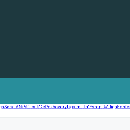
ga
Serie A
Nižší soutěže
Rozhovory
Liga mistrů
Evropská liga
Konfer